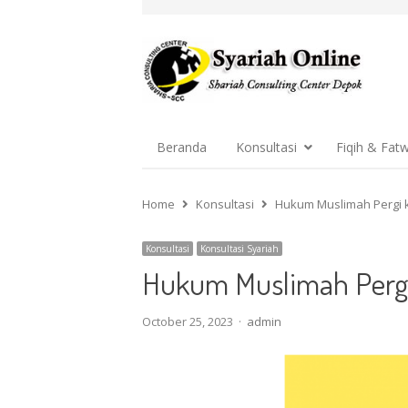
Beranda
Konsultasi
Fiqih & Fat
Home
Konsultasi
Hukum Muslimah Pergi k
Konsultasi
Konsultasi Syariah
Hukum Muslimah Pergi
Author
October 25, 2023
admin