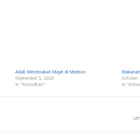
Adab Mendoakan Mayit di Medsos
Makanan 
September 5, 2023
October 
In "Konsultasi"
In "Konsu
Nex
Um
pos