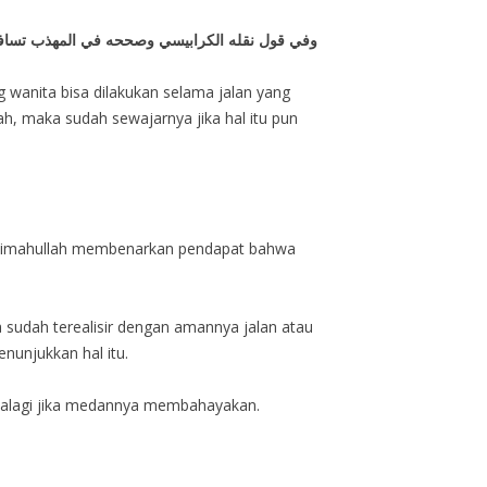
وفي قول نقله الكرابيسي وصححه في المهذب تسافر و
 wanita bisa dilakukan selama jalan yang
ah, maka sudah sewajarnya jika hal itu pun
ahimahullah membenarkan pendapat bahwa
sudah terealisir dengan amannya jalan atau
enunjukkan hal itu.
 Apalagi jika medannya membahayakan.