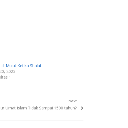
di Mulut Ketika Shalat
20, 2023
ltasi"
Next
t
ur Umat Islam Tidak Sampai 1500 tahun?
t: