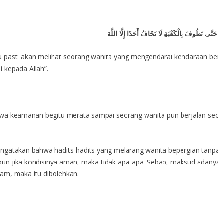
َتَّى تَطُوفَ بِالْكَعْبَةِ لَا تَخَافُ أَحَدًا إِلَّا اللَّهَ
 pasti akan melihat seorang wanita yang mengendarai kendaraan berj
i kepada Allah”.
wa keamanan begitu merata sampai seorang wanita pun berjalan seoran
ngatakan bahwa hadits-hadits yang melarang wanita bepergian tan
da pun jika kondisinya aman, maka tidak apa-apa. Sebab, maksud ada
ram, maka itu dibolehkan.