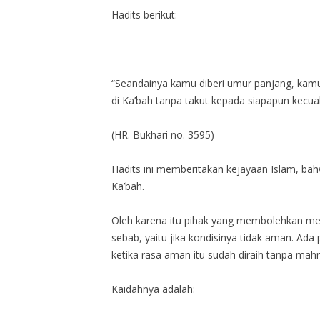
Hadits berikut:
“Seandainya kamu diberi umur panjang, kamu
di Ka’bah tanpa takut kepada siapapun kecual
(HR. Bukhari no. 3595)
Hadits ini memberitakan kejayaan Islam, bah
Ka’bah.
Oleh karena itu pihak yang membolehkan me
sebab, yaitu jika kondisinya tidak aman. A
ketika rasa aman itu sudah diraih tanpa mah
Kaidahnya adalah: