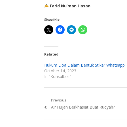
Farid Nu’man Hasan
Share this:
Related
Hukum Doa Dalam Bentuk Stiker Whatsapp
October 14, 2023
In "Konsultasi"
Post
Previous
Previous
Air Hujan Berkhasiat Buat Ruqyah?
navigation
post: