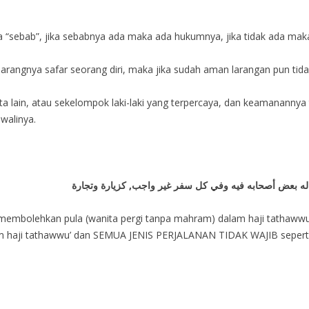
“sebab”, jika sebabnya ada maka ada hukumnya, jika tidak ada mak
arangnya safar seorang diri, maka jika sudah aman larangan pun tida
anita lain, atau sekelompok laki-laki yang terpercaya, dan keamanann
 walinya.
:
له بعض أصحابه فيه وفي كل سفر غير واجب, كزيارة وتجارة
y membolehkan pula (wanita pergi tanpa mahram) dalam haji tathawwu
lam haji tathawwu’ dan SEMUA JENIS PERJALANAN TIDAK WAJIB seperti