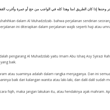
حدها إذا كان الطريق امنا وهذا كله في الواجب من حج أو عمرة وأغرب القفا
ishahihkan dalam Al Muhadzdzab- bahwa perjalanan sendirian seorang
rjalanan ini diterapkan dalam perjalanan wajib seperti haji atau umr
dalah pengarang Al Muhadzdab yaitu Imam Abu Ishaq Asy Syirazi R
yang baik.
ram atau suaminya adalah dalam rangka menjaganya. Dan ini semua 
ya baik dari kalangan wanita atau laki-laki, dan dalil-dalil sudah m
i secara fiqih, maka jangan lakukan itu, atau hendaknya ajak mahram.