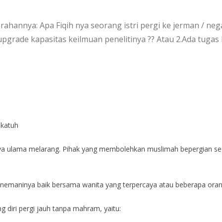
annya: Apa Fiqih nya seorang istri pergi ke jerman / nega
pgrade kapasitas keilmuan penelitinya ?? Atau 2.Ada tugas 
akatuh
mnya ulama melarang. Pihak yang membolehkan muslimah bepergian seo
enemaninya baik bersama wanita yang terpercaya atau beberapa orang 
 diri pergi jauh tanpa mahram, yaitu: