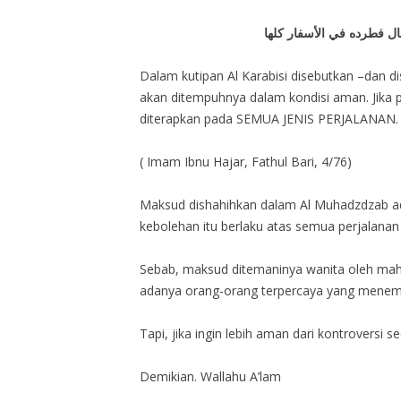
ل فطرده في الأسفار كلها
Dalam kutipan Al Karabisi disebutkan –dan d
akan ditempuhnya dalam kondisi aman. Jika pe
diterapkan pada SEMUA JENIS PERJALANAN.
( Imam Ibnu Hajar, Fathul Bari, 4/76)
Maksud dishahihkan dalam Al Muhadzdzab a
kebolehan itu berlaku atas semua perjalanan 
Sebab, maksud ditemaninya wanita oleh mah
adanya orang-orang terpercaya yang menemanin
Tapi, jika ingin lebih aman dari kontrovers
Demikian. Wallahu A’lam