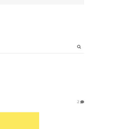
Open
search
panel
2