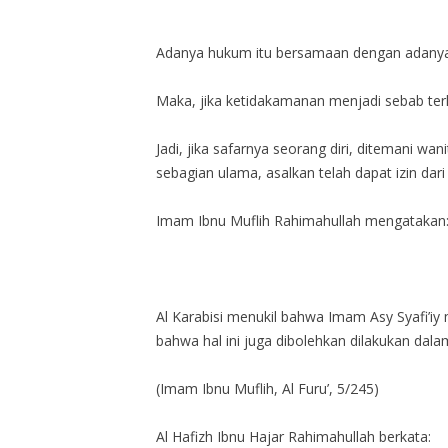
Adanya hukum itu bersamaan dengan adanya 
Maka, jika ketidakamanan menjadi sebab terl
Jadi, jika safarnya seorang diri, ditemani w
sebagian ulama, asalkan telah dapat izin dari
Imam Ibnu Muflih Rahimahullah mengatakan
Al Karabisi menukil bahwa Imam Asy Syafi’i
bahwa hal ini juga dibolehkan dilakukan da
(Imam Ibnu Muflih, Al Furu’, 5/245)
Al Hafizh Ibnu Hajar Rahimahullah berkata: