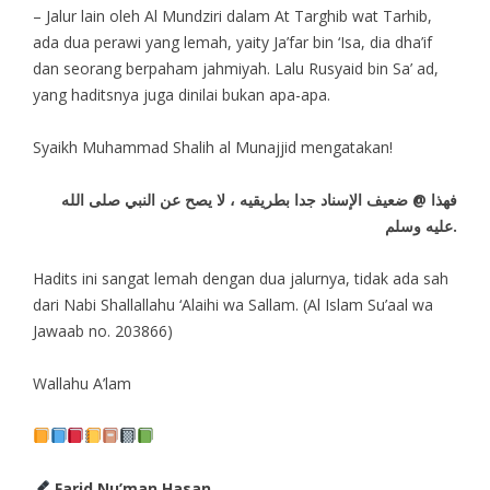
– Jalur lain oleh Al Mundziri dalam At Targhib wat Tarhib,
ada dua perawi yang lemah, yaity Ja’far bin ‘Isa, dia dha’if
dan seorang berpaham jahmiyah. Lalu Rusyaid bin Sa’ ad,
yang haditsnya juga dinilai bukan apa-apa.
Syaikh Muhammad Shalih al Munajjid mengatakan!
فهذا @ ضعيف الإسناد جدا بطريقيه ، لا يصح عن النبي صلى الله
عليه وسلم.
Hadits ini sangat lemah dengan dua jalurnya, tidak ada sah
dari Nabi Shallallahu ‘Alaihi wa Sallam. (Al Islam Su’aal wa
Jawaab no. 203866)
Wallahu A’lam
Farid Nu’man Hasan