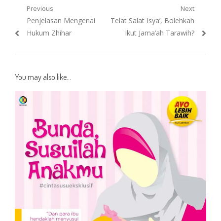
Post
Previous
Next
Previous
Next
Penjelasan Mengenai
Telat Salat Isya’, Bolehkah
navigation
post:
post:
Hukum Zhihar
Ikut Jama’ah Tarawih?
You may also like...