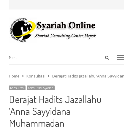
Open
Menu
Menu
search
panel
Home
Konsultasi
Derajat Hadits Jazallahu ‘Anna Sayyidana
Konsultasi
Konsultasi Syariah
Derajat Hadits Jazallahu
‘Anna Sayyidana
Muhammadan