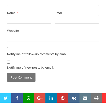
Name
*
Email
*
Website
Notify me of follow-up comments by email.
Notify me of new posts by email.
twitter
facebook
whatsapp
google+
linkedin
pinterest
vkontakte
email
pri