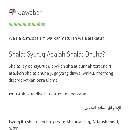
Jawaban
Wa’alaikumussalam wa Rahmatullah wa Barakatuh
Shalat Syuruq Adalah Shalat Dhuha?
Shalat Isyraq (syuruq), apakah shalat sunnah tersendiri
ataukah shalat dhuha juga yang diawal waktu, memang
diperdebatkan para ulama.
Ibnu Abbas Radhiallahu ‘Anhuma berkata:
الإشراق: صلاة الضحى
Isyraq itu shalat dhuha. (Imam Abdurrazzaq, Al Mushannaf,
3/79)