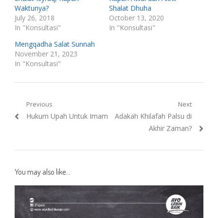
Waktunya?
Shalat Dhuha
July 26, 2018
October 13, 2020
In "Konsultasi"
In "Konsultasi"
Mengqadha Salat Sunnah
November 21, 2023
In "Konsultasi"
Post
Previous
Next
Previous
Next
Hukum Upah Untuk Imam
Adakah Khilafah Palsu di
navigation
post:
post:
Akhir Zaman?
You may also like...