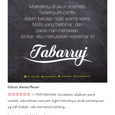
Hukum Wanita Menari
PERTANYAAN: Assalamu ‘alaikum ww p
ustadz, ada teman nanyain..bgm hukumnya anak perempuan
yg sdh baliqh ..lalu menekuni bidang…