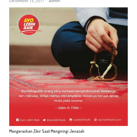
Author
December 13, 2017
admin
Mengeraskan Zikir Saat Mengiringi Jenazah