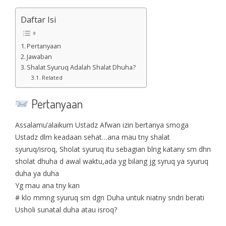
Daftar Isi
Pertanyaan
Jawaban
Shalat Syuruq Adalah Shalat Dhuha?
Related
Pertanyaan
Assalamu’alaikum Ustadz Afwan izin bertanya smoga
Ustadz dlm keadaan sehat…ana mau tny shalat
syuruq/isroq, Sholat syuruq itu sebagian blng katany sm dhn
sholat dhuha d awal waktu,ada yg bilang jg syruq ya syuruq
duha ya duha
Yg mau ana tny kan
# klo mmng syuruq sm dgn Duha untuk niatny sndri berati
Usholi sunatal duha atau isroq?