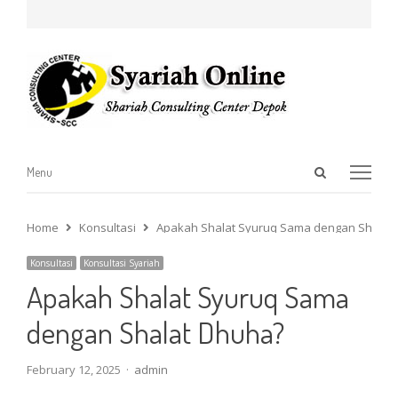
Open
Menu
Menu
search
panel
Home
Konsultasi
Apakah Shalat Syuruq Sama dengan Shalat
Konsultasi
Konsultasi Syariah
Apakah Shalat Syuruq Sama
dengan Shalat Dhuha?
Author
February 12, 2025
admin