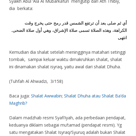
Syaikh Abul ‘Ala Al Mubarkafuri mengutip dari Ath Thibiy,
dia berkata:
أي ثم صلى بعد أن ترتفع الشمس قدر رمح حتى يخرج وقت
الكراهة، وهذه الصلاة تسمى صلاة الإشراق، وهي أول صلاة الضحى.
انتهى
Kemudian dia shalat setelah meningginya matahari setinggi
tombak, sampai keluar waktu dimakruhkan shalat, shalat
ini dinamakan shalat isyraq, yaitu awal dari shalat Dhuha.
(Tuhfah Al Ahwadzi, 3/158)
Baca juga:
Shalat Awwabin; Shalat Dhuha atau Shalat Ba’da
Maghrib?
Dalam madzhab resmi Syafi’iyah, ada perbedaan pendapat,
keduanya diklaim sebagai mu’tamad (pendapat resmi). Yg
satu mengatakan Shalat Isyraq/Syuruq adalah bukan Shalat