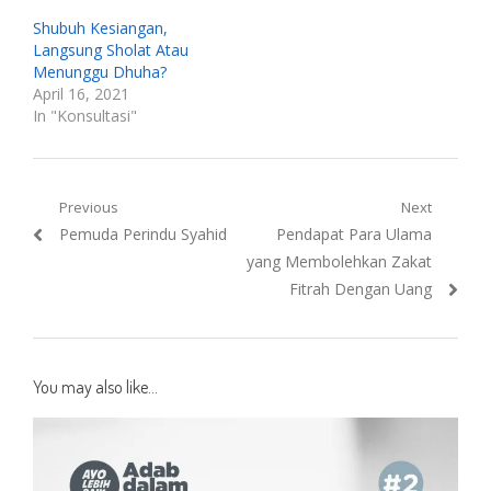
Shubuh Kesiangan,
Langsung Sholat Atau
Menunggu Dhuha?
April 16, 2021
In "Konsultasi"
Post
Previous
Next
Previous
Next
Pemuda Perindu Syahid
Pendapat Para Ulama
navigation
post:
post:
yang Membolehkan Zakat
Fitrah Dengan Uang
You may also like...