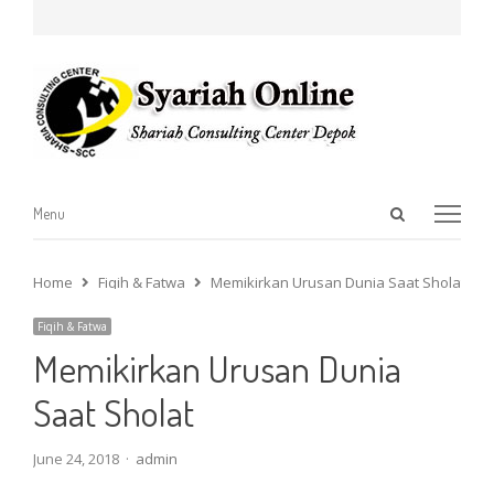
Open
Menu
Menu
search
panel
Home
Fiqih & Fatwa
Memikirkan Urusan Dunia Saat Sholat
Fiqih & Fatwa
Memikirkan Urusan Dunia
Saat Sholat
Author
June 24, 2018
admin