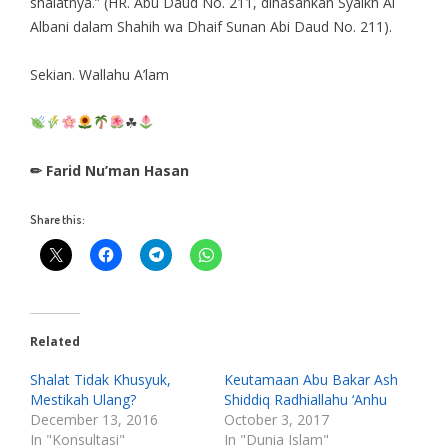
shalatnya.” (HR. Abu Daud No. 211, dihasankan Syaikh Al
Albani dalam Shahih wa Dhaif Sunan Abi Daud No. 211).
Sekian. Wallahu A’lam
☘
✏ Farid Nu’man Hasan
Share this:
Related
Shalat Tidak Khusyuk,
Keutamaan Abu Bakar Ash
Mestikah Ulang?
Shiddiq Radhiallahu ‘Anhu
December 13, 2016
October 3, 2017
In "Konsultasi"
In "Dunia Islam"