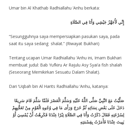
Umar bin Al Khathab Radhiallahu ‘Anhu berkata:
إِنِّي لَأُجَهِّزُ جَيْشِي وَأَنَا فِي الصَّلَاةِ
“Sesungguhnya saya mempersiapkan pasukan saya, pada
saat itu saya sedang shalat.” (Riwayat Bukhari)
Tentang ucapan Umar Radhiallahu ‘Anhu ini, Imam Bukhari
membuat judul: Bab Yufkiru Ar Rajulu Asy Syai’a fish shalah
(Seseorang Memikirkan Sesuatu Dalam Shalat).
Dari ‘Uqbah bin Al Harits Radhiallahu ‘Anhu, katanya:
صَلَّيْتُ مَعَ النَّبِيِّ صَلَّى اللَّهُ عَلَيْهِ وَسَلَّمَ الْعَصْرَ فَلَمَّا سَلَّمَ قَامَ سَرِيعًا
دَخَلَ عَلَى بَعْضِ نِسَائِهِ ثُمَّ خَرَجَ وَرَأَى مَا فِي وُجُوهِ الْقَوْمِ مِنْ تَعَجُّبِهِمْ
لِسُرْعَتِهِ فَقَالَ ذَكَرْتُ وَأَنَا فِي الصَّلَاةِ تِبْرًا عِنْدَنَا فَكَرِهْتُ أَنْ يُمْسِيَ أَوْ
يَبِيتَ عِنْدَنَا فَأَمَرْتُ بِقِسْمَتِهِ