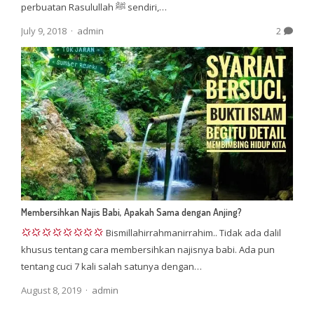
perbuatan Rasulullah ﷺ sendiri,…
Author
July 9, 2018
admin
2
Membersihkan Najis Babi, Apakah Sama dengan Anjing?
Bismillahirrahmanirrahim.. Tidak ada dalil
khusus tentang cara membersihkan najisnya babi. Ada pun
tentang cuci 7 kali salah satunya dengan…
Author
August 8, 2019
admin