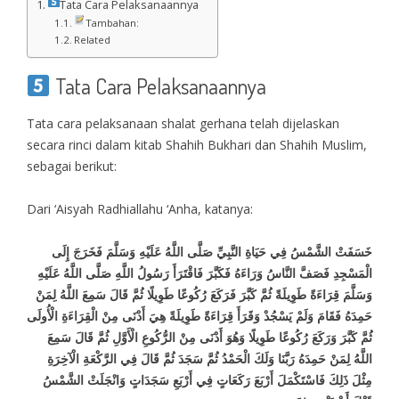
Tata Cara Pelaksanaannya
Tambahan:
Related
Tata Cara Pelaksanaannya
Tata cara pelaksanaan shalat gerhana telah dijelaskan
secara rinci dalam kitab Shahih Bukhari dan Shahih Muslim,
sebagai berikut:
Dari ‘Aisyah Radhiallahu ‘Anha, katanya:
خَسَفَتْ الشَّمْسُ فِي حَيَاةِ النَّبِيِّ صَلَّى اللَّهُ عَلَيْهِ وَسَلَّمَ فَخَرَجَ إِلَى
الْمَسْجِدِ فَصَفَّ النَّاسُ وَرَاءَهُ فَكَبَّرَ فَاقْتَرَأَ رَسُولُ اللَّهِ صَلَّى اللَّهُ عَلَيْهِ
وَسَلَّمَ قِرَاءَةً طَوِيلَةً ثُمَّ كَبَّرَ فَرَكَعَ رُكُوعًا طَوِيلًا ثُمَّ قَالَ سَمِعَ اللَّهُ لِمَنْ
حَمِدَهُ فَقَامَ وَلَمْ يَسْجُدْ وَقَرَأَ قِرَاءَةً طَوِيلَةً هِيَ أَدْنَى مِنْ الْقِرَاءَةِ الْأُولَى
ثُمَّ كَبَّرَ وَرَكَعَ رُكُوعًا طَوِيلًا وَهُوَ أَدْنَى مِنْ الرُّكُوعِ الْأَوَّلِ ثُمَّ قَالَ سَمِعَ
اللَّهُ لِمَنْ حَمِدَهُ رَبَّنَا وَلَكَ الْحَمْدُ ثُمَّ سَجَدَ ثُمَّ قَالَ فِي الرَّكْعَةِ الْآخِرَةِ
مِثْلَ ذَلِكَ فَاسْتَكْمَلَ أَرْبَعَ رَكَعَاتٍ فِي أَرْبَعِ سَجَدَاتٍ وَانْجَلَتْ الشَّمْسُ