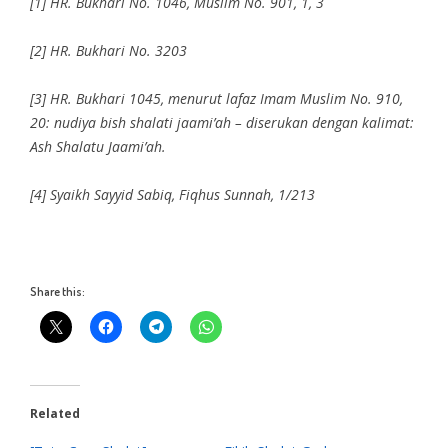
[1] HR. Bukhari No. 1046, Muslim No. 901, 1, 3
[2] HR. Bukhari No. 3203
[3] HR. Bukhari 1045, menurut lafaz Imam Muslim No. 910,
20: nudiya bish shalati jaami’ah – diserukan dengan kalimat:
Ash Shalatu Jaami’ah.
[4] Syaikh Sayyid Sabiq, Fiqhus Sunnah, 1/213
Share this:
Related