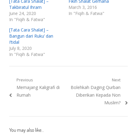
[Tata Cara Shalat] –
Fikih Shalat Gerhana
Takbiratul Ihram
March 3, 2016
June 24, 2020
In "Fiqih & Fatwa"
In "Fiqih & Fatwa"
[Tata Cara Shalat] –
Bangun dari Ruku’ dan
I’tidal
July 8, 2020
In "Fiqih & Fatwa"
Post
Previous
Next
Previous
Next
Memajang Kaligrafi di
Bolehkah Daging Qurban
navigation
post:
post:
Rumah
Diberikan Kepada Non
Muslim?
You may also like...