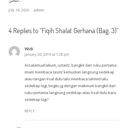
أَمْلَحَيْنِ…
Author
July 14, 2020
admin
4 Replies to “Fiqih Shalat Gerhana (Bag. 3)”
Widi
January 20, 2019 at 7:28 pm
Assalamual’aikum, ustadz, bangkit dari ruku pertama
imam membaca tasmi’ kemudian langsung sedekap
atau tangan Irsal dulu lalu membaca tahmid lalu
sedekap lagi, begitu jg dengan makmum bangkit dari
ruku pertama langsung sedekap atau Irsal dulu baru
sedekap lagi?
REPLY