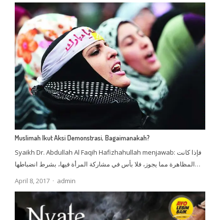
Muslimah Ikut Aksi Demonstrasi, Bagaimanakah?
Syaikh Dr. Abdullah Al Faqih Hafizhahullah menjawab: فإذا كانت
المظاهرة مما يجوز، فلا بأس في مشاركة المرأة فيها، بشرط انضباطها…
Author
April 8, 2017
admin