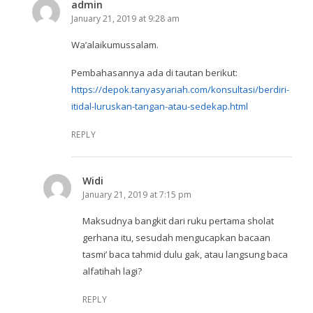
admin
January 21, 2019 at 9:28 am
Wa’alaikumussalam.
Pembahasannya ada di tautan berikut:
https://depok.tanyasyariah.com/konsultasi/berdiri-
itidal-luruskan-tangan-atau-sedekap.html
REPLY
Widi
January 21, 2019 at 7:15 pm
Maksudnya bangkit dari ruku pertama sholat
gerhana itu, sesudah mengucapkan bacaan
tasmi’ baca tahmid dulu gak, atau langsung baca
alfatihah lagi?
REPLY