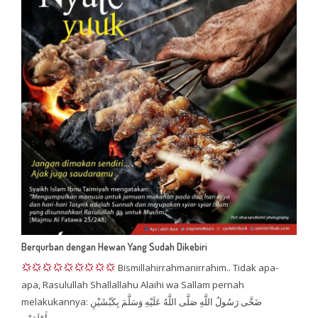
Berqurban dengan Hewan Yang Sudah Dikebiri
Bismillahirrahmanirrahim.. Tidak apa-
apa, Rasulullah Shallallahu Alaihi wa Sallam pernah
melakukannya: ضَحَّى رَسُولُ اللَّهِ صَلَّى اللَّهُ عَلَيْهِ وَسَلَّمَ بِكَبْشَيْنِ