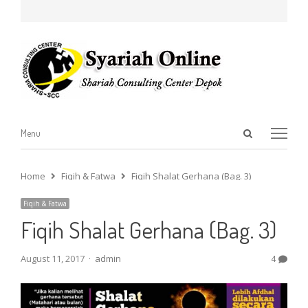
Open
Menu
Menu
search
panel
Home
Fiqih & Fatwa
Fiqih Shalat Gerhana (Bag. 3)
Fiqih & Fatwa
Fiqih Shalat Gerhana (Bag. 3)
Author
August 11, 2017
admin
4