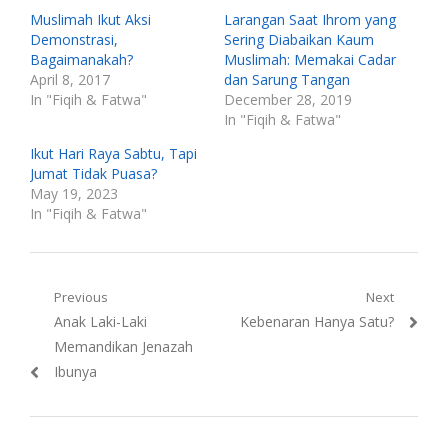
Muslimah Ikut Aksi
Larangan Saat Ihrom yang
Demonstrasi,
Sering Diabaikan Kaum
Bagaimanakah?
Muslimah: Memakai Cadar
April 8, 2017
dan Sarung Tangan
In "Fiqih & Fatwa"
December 28, 2019
In "Fiqih & Fatwa"
Ikut Hari Raya Sabtu, Tapi
Jumat Tidak Puasa?
May 19, 2023
In "Fiqih & Fatwa"
Post
Previous
Next
Previous
Next
Anak Laki-Laki
Kebenaran Hanya Satu?
navigation
post:
post:
Memandikan Jenazah
Ibunya