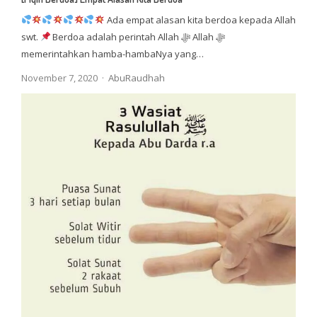
Ada empat alasan kita berdoa kepada Allah
swt.
Berdoa adalah perintah Allah ﷻ Allah ﷻ
memerintahkan hamba-hambaNya yang…
Author
November 7, 2020
AbuRaudhah