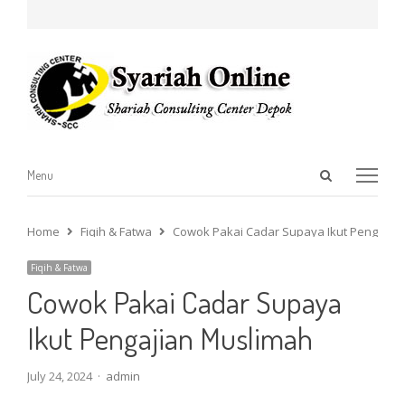
Open
Menu
Menu
search
panel
Home
Fiqih & Fatwa
Cowok Pakai Cadar Supaya Ikut Pengajia
Fiqih & Fatwa
Cowok Pakai Cadar Supaya
Ikut Pengajian Muslimah
Author
July 24, 2024
admin