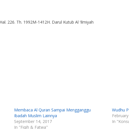
al. 226. Th. 1992M-1412H. Darul Kutub Al ‘Ilmiyah
Membaca Al Quran Sampai Mengganggu
Wudhu Pa
Ibadah Muslim Lainnya
February
September 14, 2017
In "Konsu
In "Fiqih & Fatwa"