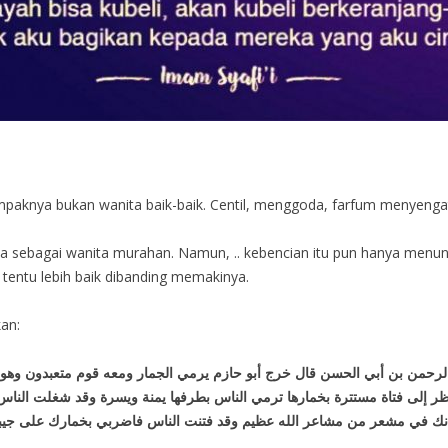
mpaknya bukan wanita baik-baik. Centil, menggoda, farfum menyengat
ya sebagai wanita murahan. Namun, .. kebencian itu pun hanya menunj
tentu lebih baik dibanding memakinya.
an:
دالرحمن بن أبي الحسن قال خرج أبو حازم يرمي الجمار ومعه قوم متعبدون وهو 
ظر إلى فتاة مستترة بخمارها ترمي الناس بطرفها يمنة ويسرة وقد شغلت الناس
ه فإنك في مشعر من مشاعر الله عظيم وقد فتنت الناس فاضربي بخمارك على جي