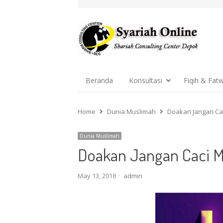
Beranda
Konsultasi
Fiqih & Fat
Home
Dunia Muslimah
Doakan Jangan Cac
Dunia Muslimah
Doakan Jangan Caci M
Author
May 13, 2018
admin