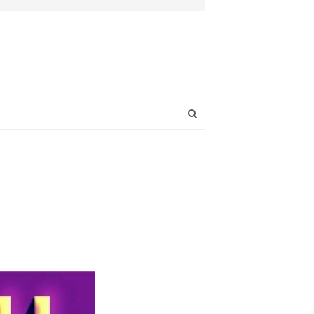
Open
search
panel