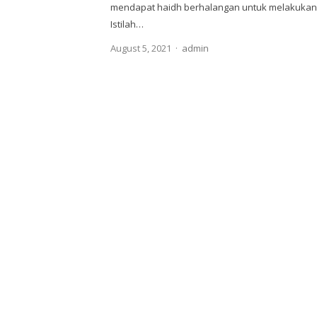
mendapat haidh berhalangan untuk melakukan 
Istilah…
Author
August 5, 2021
admin