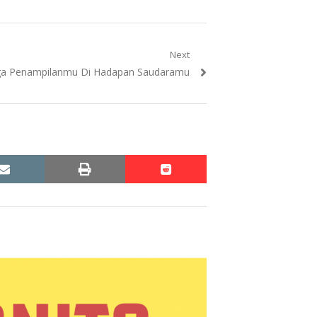
Next
xt
ga Penampilanmu Di Hadapan Saudaramu
t:
email
print
reddit
reddit