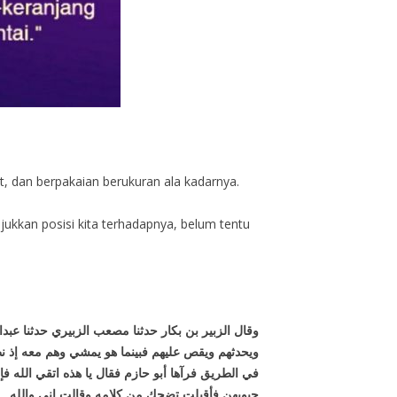
, dan berpakaian berukuran ala kadarnya.
ukkan posisi kita terhadapnya, belum tentu
وقال الزبير بن بكار حدثنا مصعب الزبيري حدثنا عب
ويحدثهم ويقص عليهم فبينما هو يمشي وهم معه إذ ن
في الطريق فرآها أبو حازم فقال يا هذه اتقي الل
جيوبهن فأقبلت تضحك من كلامه وقالت إني والله