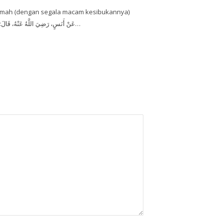
mah (dengan segala macam kesibukannya)
adalah jihad bagi wanita. عَنْ أَنَسٍ، رَضِيَ اللَّهُ عَنْهُ، قَالَ: جِئْنَ النِّسَاءُ…