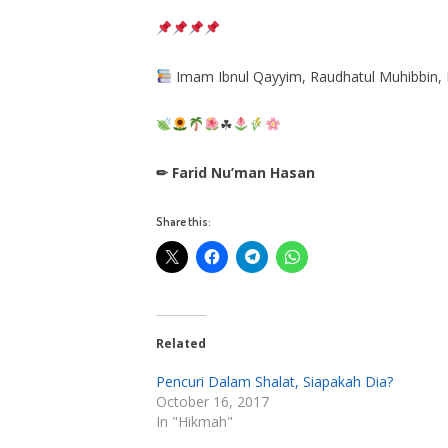
Imam Ibnul Qayyim, Raudhatul Muhibbin, H
☘
✏ Farid Nu’man Hasan
Share this:
Related
Pencuri Dalam Shalat, Siapakah Dia?
October 16, 2017
In "Hikmah"