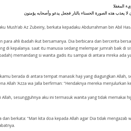
ء المغفلا
ن لا يعذب هذه الصورة الحسناء بالنار فجعل يدعو وأصحابه يؤمنون
aku Mush’ab Az Zubeiriy, berkata kepadaku Abdurrahman bin Abil Hasa
para ahli ibadah ikut bersamanya. Dia berbicara dan bercerita bers
 di kepalanya. saat itu manusia sedang melempar jumrah baik di sisi
 ibadah) memandang si wanita gadis itu sampai di antara mreka ada y
 kamu berada di antara tempat manasik haji yang diagungkan Allah,
a Allah ‘Azza wa Jalla berfirman: “Hendaknya mereka menjulurkan 
i Allah, sesungguhnya aku ini termasuk wanita yang tidak memakai hij
dan berkata: “Mari kita doa kepada Allah agar Dia tidak mengazab wa
abatnya.