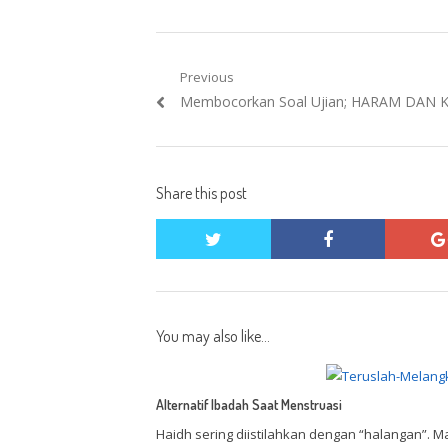
Post
Previous
Previous
Membocorkan Soal Ujian; HARAM DAN 
navigation
post:
Share this post
twitter
facebook
You may also like...
Alternatif Ibadah Saat Menstruasi
Haidh sering diistilahkan dengan “halangan”. 