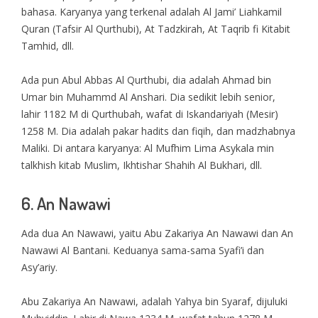
bahasa. Karyanya yang terkenal adalah Al Jami’ Liahkamil
Quran (Tafsir Al Qurthubi), At Tadzkirah, At Taqrib fi Kitabit
Tamhid, dll.
Ada pun Abul Abbas Al Qurthubi, dia adalah Ahmad bin
Umar bin Muhammd Al Anshari. Dia sedikit lebih senior,
lahir 1182 M di Qurthubah, wafat di Iskandariyah (Mesir)
1258 M. Dia adalah pakar hadits dan fiqih, dan madzhabnya
Maliki. Di antara karyanya: Al Mufhim Lima Asykala min
talkhish kitab Muslim, Ikhtishar Shahih Al Bukhari, dll.
6. An Nawawi
Ada dua An Nawawi, yaitu Abu Zakariya An Nawawi dan An
Nawawi Al Bantani. Keduanya sama-sama Syafi’i dan
Asy’ariy.
Abu Zakariya An Nawawi, adalah Yahya bin Syaraf, dijuluki