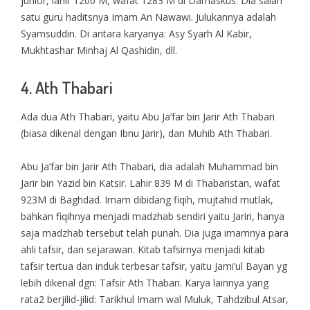
junior, lahir 1200 M, wafat 1283 M di Damaskus. Dia salah
satu guru haditsnya Imam An Nawawi. Julukannya adalah
Syamsuddin. Di antara karyanya: Asy Syarh Al Kabir,
Mukhtashar Minhaj Al Qashidin, dll.
4. Ath Thabari
Ada dua Ath Thabari, yaitu Abu Ja’far bin Jarir Ath Thabari
(biasa dikenal dengan Ibnu Jarir), dan Muhib Ath Thabari.
Abu Ja’far bin Jarir Ath Thabari, dia adalah Muhammad bin
Jarir bin Yazid bin Katsir. Lahir 839 M di Thabaristan, wafat
923M di Baghdad. Imam dibidang fiqih, mujtahid mutlak,
bahkan fiqihnya menjadi madzhab sendiri yaitu Jariri, hanya
saja madzhab tersebut telah punah. Dia juga imamnya para
ahli tafsir, dan sejarawan. Kitab tafsirnya menjadi kitab
tafsir tertua dan induk terbesar tafsir, yaitu Jami’ul Bayan yg
lebih dikenal dgn: Tafsir Ath Thabari. Karya lainnya yang
rata2 berjilid-jilid: Tarikhul Imam wal Muluk, Tahdzibul Atsar,