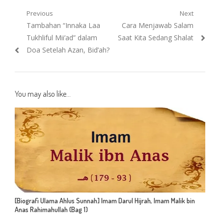
Post
Previous
Next
Previous
Next
Tambahan “Innaka Laa
Cara Menjawab Salam
navigation
post:
post:
Tukhliful Mii’ad” dalam
Saat Kita Sedang Shalat
Doa Setelah Azan, Bid’ah?
You may also like...
[Biografi Ulama Ahlus Sunnah] Imam Darul Hijrah, Imam Malik bin
Anas Rahimahullah (Bag 1)