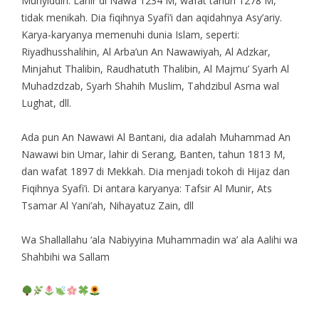
Muhyiddin. Lahir di Nawa 1234 M, wafat tahun 1278 M,
tidak menikah. Dia fiqihnya Syafi’i dan aqidahnya Asy’ariy.
Karya-karyanya memenuhi dunia Islam, seperti:
Riyadhusshalihin, Al Arba’un An Nawawiyah, Al Adzkar,
Minjahut Thalibin, Raudhatuth Thalibin, Al Majmu’ Syarh Al
Muhadzdzab, Syarh Shahih Muslim, Tahdzibul Asma wal
Lughat, dll.
Ada pun An Nawawi Al Bantani, dia adalah Muhammad An
Nawawi bin Umar, lahir di Serang, Banten, tahun 1813 M,
dan wafat 1897 di Mekkah. Dia menjadi tokoh di Hijaz dan
Fiqihnya Syafi’i. Di antara karyanya: Tafsir Al Munir, Ats
Tsamar Al Yani’ah, Nihayatuz Zain, dll
Wa Shallallahu ‘ala Nabiyyina Muhammadin wa’ ala Aalihi wa
Shahbihi wa Sallam