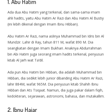
1. Abu Hatim
Ada dua Abu Hatim yang terkenal, dan sama-sama imam
ahli hadits, yaitu Abu Hatim Ar Razi dan Abu Hatim Al Bustiy
(ini lebih dikenal dengan Imam Ibnu Hibban).
Abu Hatim Ar Razi, nama aslinya Muhammad bin Idris bin Al
Mundzir. Lahir di Ray, tahun 811 M, wafat 890 M. Dia
seangkatan dengan Imam Bukhari. Anaknya Abdurrahman
bin Abi Hatim juga seorang imam hadits terkenal, penyusun
kitab Al Jarh wat Ta’dil.
Ada pun Abu Hatim bin Hibban, dia adalah Muhammad bin
Hibban, dia sedikit lebih junior dibanding Abu Hatim Ar Razi,
lahir 884M, wafat 965M. Dia penyusun kitab Shahih Ibnu
Hibban dan Ats Tsiqaat. Namun, dia juga pakar dalam fiqih,
kedokteran, sejarawan, astronomi, bahasa, dan mutakallim.
2. Ibnu Hajar