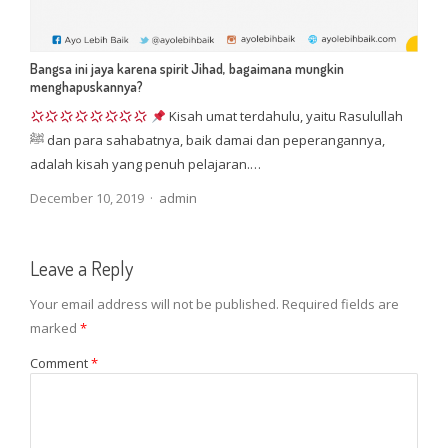
Bangsa ini jaya karena spirit Jihad, bagaimana mungkin
menghapuskannya?
Kisah umat terdahulu, yaitu Rasulullah
ﷺ dan para sahabatnya, baik damai dan peperangannya,
adalah kisah yang penuh pelajaran.…
Author
December 10, 2019
admin
Leave a Reply
Your email address will not be published.
Required fields are
marked
*
Comment
*