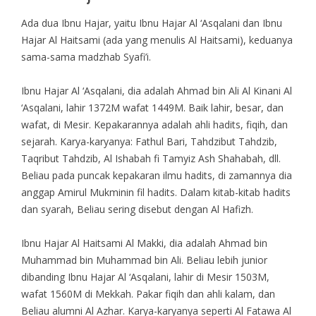
Ada dua Ibnu Hajar, yaitu Ibnu Hajar Al ‘Asqalani dan Ibnu
Hajar Al Haitsami (ada yang menulis Al Haitsami), keduanya
sama-sama madzhab Syafi’i.
Ibnu Hajar Al ‘Asqalani, dia adalah Ahmad bin Ali Al Kinani Al
‘Asqalani, lahir 1372M wafat 1449M. Baik lahir, besar, dan
wafat, di Mesir. Kepakarannya adalah ahli hadits, fiqih, dan
sejarah. Karya-karyanya: Fathul Bari, Tahdzibut Tahdzib,
Taqribut Tahdzib, Al Ishabah fi Tamyiz Ash Shahabah, dll.
Beliau pada puncak kepakaran ilmu hadits, di zamannya dia
anggap Amirul Mukminin fil hadits. Dalam kitab-kitab hadits
dan syarah, Beliau sering disebut dengan Al Hafizh.
Ibnu Hajar Al Haitsami Al Makki, dia adalah Ahmad bin
Muhammad bin Muhammad bin Ali. Beliau lebih junior
dibanding Ibnu Hajar Al ‘Asqalani, lahir di Mesir 1503M,
wafat 1560M di Mekkah. Pakar fiqih dan ahli kalam, dan
Beliau alumni Al Azhar. Karya-karyanya seperti Al Fatawa Al