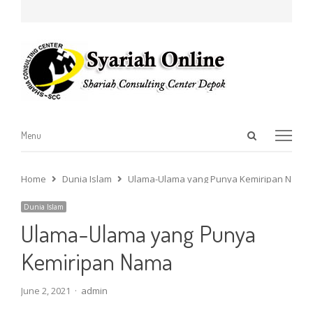
Open
Menu
Menu
search
panel
Home
Dunia Islam
Ulama-Ulama yang Punya Kemiripan Nama
Dunia Islam
Ulama-Ulama yang Punya
Kemiripan Nama
Author
June 2, 2021
admin