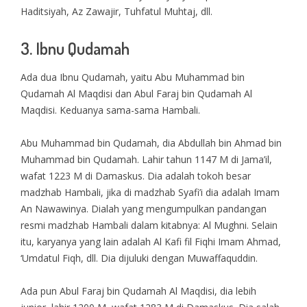
Haditsiyah, Az Zawajir, Tuhfatul Muhtaj, dll.
3. Ibnu Qudamah
Ada dua Ibnu Qudamah, yaitu Abu Muhammad bin
Qudamah Al Maqdisi dan Abul Faraj bin Qudamah Al
Maqdisi. Keduanya sama-sama Hambali.
Abu Muhammad bin Qudamah, dia Abdullah bin Ahmad bin
Muhammad bin Qudamah. Lahir tahun 1147 M di Jama’il,
wafat 1223 M di Damaskus. Dia adalah tokoh besar
madzhab Hambali, jika di madzhab Syafi’i dia adalah Imam
An Nawawinya. Dialah yang mengumpulkan pandangan
resmi madzhab Hambali dalam kitabnya: Al Mughni. Selain
itu, karyanya yang lain adalah Al Kafi fil Fiqhi Imam Ahmad,
‘Umdatul Fiqh, dll. Dia dijuluki dengan Muwaffaquddin.
Ada pun Abul Faraj bin Qudamah Al Maqdisi, dia lebih