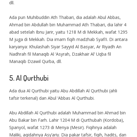
dll.
Ada pun Muhibuddin Ath Thabari, dia adalah Abul Abbas,
Ahmad bin Abdullah bin Muhammad Ath Thabari, dia lahir 4
abad setelah Ibnu Jarir, yaitu 1218 M di Mekkah, wafat 1295
M juga di Mekkah. Dia imam fiqih madzhab Syafi’i. Di antara
karyanya: Khulashah Siyar Sayyid Al Basyar, Ar Riyadh An
Nadhrah fil Manaqib Al ‘Asyrah, Dzakhair Al’ Uqba fil
Manaqib Dzawil Qurba, dll.
5. Al Qurthubi
Ada dua Al Qurthubi yaitu Abu Abdillah Al Qurthubi (ahli
tafsir terkenal) dan Abul ‘Abbas Al Qurthubi.
Abu Abdillah Al Qurthubi adalah Muhammad bin Ahmad bin
Abu Bakar bin Farh. Lahir 1204 M di Qurthubah (Kordoba),
Spanyol, wafat 1273 di Menya (Mesir). Fiqihnya adalah
Maliki, aqidahnya Asy’ariy. Dia pakar tafsir, fiqih, hadits, dan