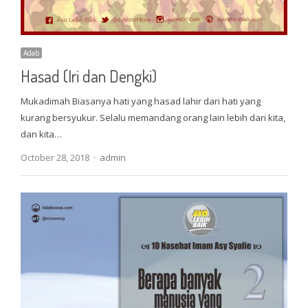
Adab
Hasad (Iri dan Dengki)
Mukadimah Biasanya hati yang hasad lahir dari hati yang
kurang bersyukur. Selalu memandang orang lain lebih dari kita,
dan kita…
Author
October 28, 2018
admin