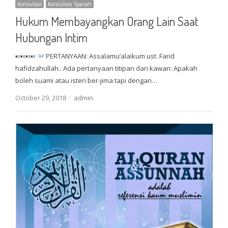
Konsultasi
Konsultasi Syariah
Hukum Membayangkan Orang Lain Saat
Hubungan Intim
▪▫▪▫▪▫▪▫
PERTANYAAN: Assalamu’alaikum ust. Farid
hafidzahullah.. Ada pertanyaan titipan dari kawan: Apakah
boleh suami atau isteri ber-jima tapi dengan…
Author
October 29, 2018
admin