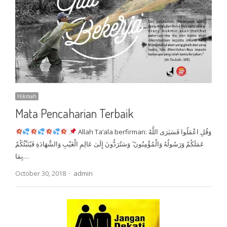
Hikmah
Mata Pencaharian Terbaik
Allah Ta’ala berfirman: وَقُلِ اعْمَلُوا فَسَيَرَى اللَّهُ
عَمَلَكُمْ وَرَسُولُهُ وَالْمُؤْمِنُونَ ۖ وَسَتُرَدُّونَ إِلَىٰ عَالِمِ الْغَيْبِ وَالشَّهَادَةِ فَيُنَبِّئُكُمْ
بِمَا…
Author
October 30, 2018
admin