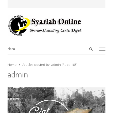
Open
Menu
Menu
search
panel
Home
Articles posted by:
admin (Page 165)
admin