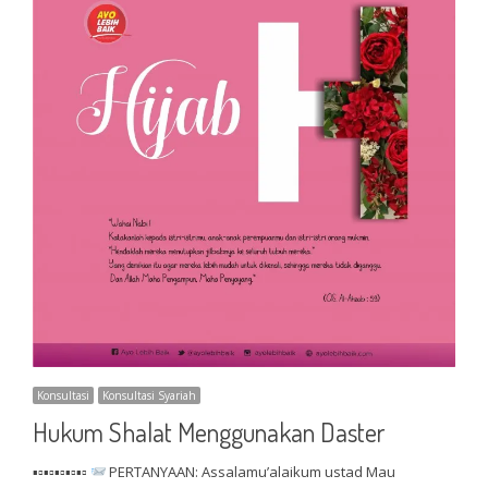
Konsultasi
Konsultasi Syariah
Hukum Shalat Menggunakan Daster
▪▫▪▫▪▫▪▫▪▫
PERTANYAAN: Assalamu’alaikum ustad Mau