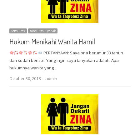
Konsultasi
Konsultasi Syariah
Hukum Menikahi Wanita Hamil
PERTANYAAN: Saya pria berumur 33 tahun
dan sudah beristri. Yang ingin saya tanyakan adalah: Apa
hukumnya wanita yang…
Author
October 30, 2018
admin