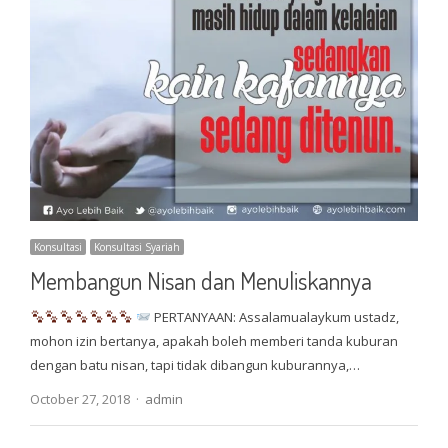
Konsultasi
Konsultasi Syariah
Membangun Nisan dan Menuliskannya
PERTANYAAN: Assalamualaykum ustadz,
mohon izin bertanya, apakah boleh memberi tanda kuburan
dengan batu nisan, tapi tidak dibangun kuburannya,…
Author
October 27, 2018
admin