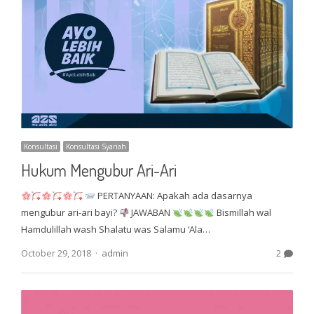
Konsultasi
Konsultasi Syariah
Hukum Mengubur Ari-Ari
PERTANYAAN: Apakah ada dasarnya
mengubur ari-ari bayi?
JAWABAN
Bismillah wal
Hamdulillah wash Shalatu was Salamu ‘Ala…
Author
October 29, 2018
admin
2