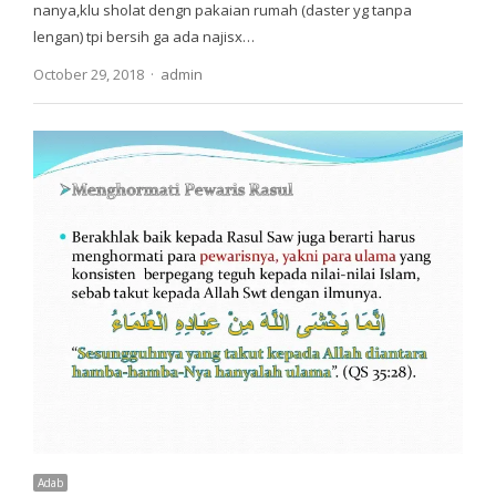
nanya,klu sholat dengn pakaian rumah (daster yg tanpa
lengan) tpi bersih ga ada najisx…
Author
October 29, 2018
admin
Adab