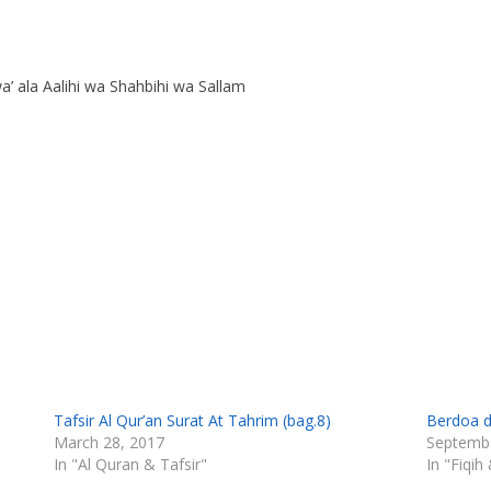
’ ala Aalihi wa Shahbihi wa Sallam
Tafsir Al Qur’an Surat At Tahrim (bag.8)
Berdoa d
March 28, 2017
Septembe
In "Al Quran & Tafsir"
In "Fiqih