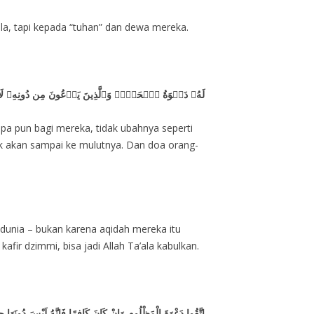
ala, tapi kepada “tuhan” dan dewa mereka.
لَهُۥ دَعۡوَةُ ٱلۡحَقِّۚ وَٱلَّذِينَ يَدۡعُونَ مِن دُونِهِۦ لَا يَسۡتَج
pa pun bagi mereka, tidak ubahnya seperti
ak akan sampai ke mulutnya. Dan doa orang-
nia – bukan karena aqidah mereka itu
fir dzimmi, bisa jadi Allah Ta’ala kabulkan.
اتَّقُوا دَعْوَةَ الْمَظْلُومِ وَإِنْ كَانَ كَافِرًا فَإِنَّهُ لَيْسَ دُونَهَا 