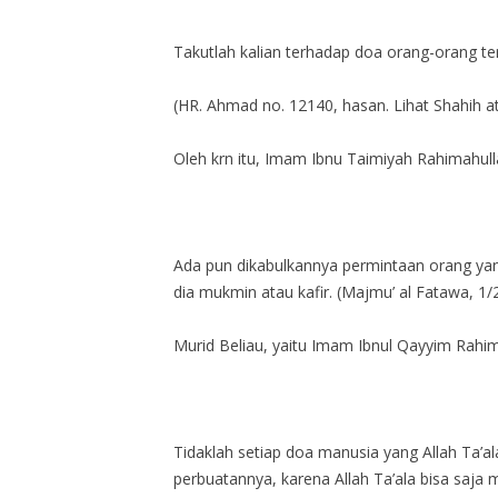
Takutlah kalian terhadap doa orang-orang ter
(HR. Ahmad no. 12140, hasan. Lihat Shahih a
Oleh krn itu, Imam Ibnu Taimiyah Rahimahul
Ada pun dikabulkannya permintaan orang yang
dia mukmin atau kafir. (Majmu’ al Fatawa, 1/
Murid Beliau, yaitu Imam Ibnul Qayyim Rahi
Tidaklah setiap doa manusia yang Allah Ta’ala
perbuatannya, karena Allah Ta’ala bisa saja 