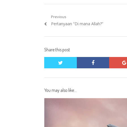
Post
Previous
Previous
Pertanyaan “Di mana Allah?”
navigation
post:
Share this post
twitter
facebook
You may also like...