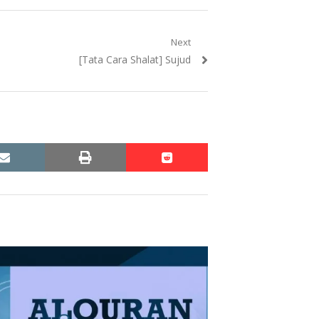
Next
Next
[Tata Cara Shalat] Sujud
post:
email
print
reddit
reddit