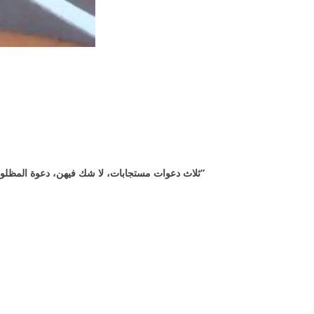
ثلاث دعوات مستجابات، لا شك فيهن، دعوة المظلوم، ودعوة المسافر، ودعوة الوالد على ولده”