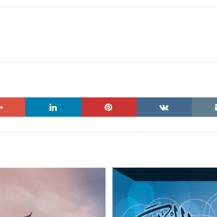
google+
linkedin
pinterest
vkontakte