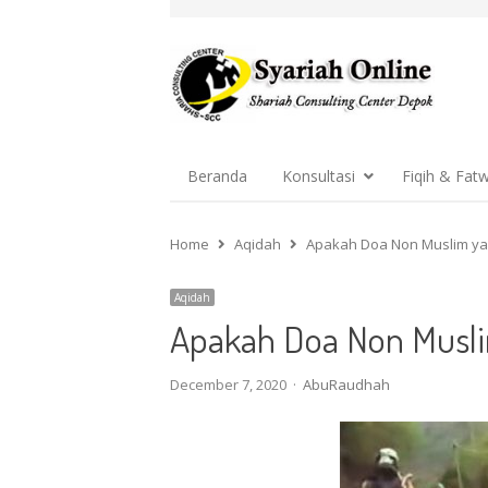
Beranda
Konsultasi
Fiqih & Fat
Home
Aqidah
Apakah Doa Non Muslim yan
Aqidah
Apakah Doa Non Musli
Author
December 7, 2020
AbuRaudhah