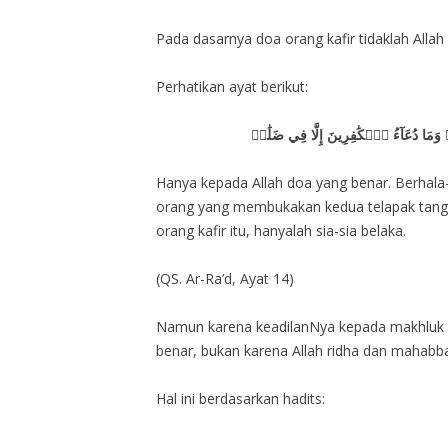
Pada dasarnya doa orang kafir tidaklah Alla
Perhatikan ayat berikut:
وَمَا دُعَآءُ ٱلۡكَٰفِرِينَ إِلَّا فِي ضَلَٰلٖ
Hanya kepada Allah doa yang benar. Berhala
orang yang membukakan kedua telapak tangann
orang kafir itu, hanyalah sia-sia belaka.
(QS. Ar-Ra’d, Ayat 14)
Namun karena keadilanNya kepada makhluk 
benar, bukan karena Allah ridha dan mahabbah
Hal ini berdasarkan hadits: