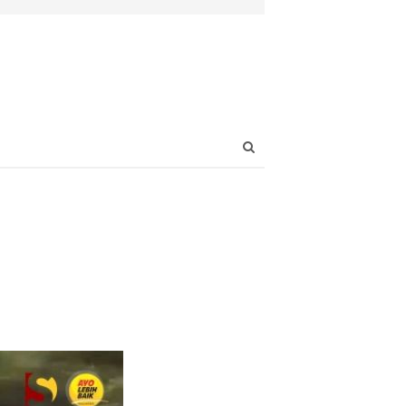
Open
search
panel