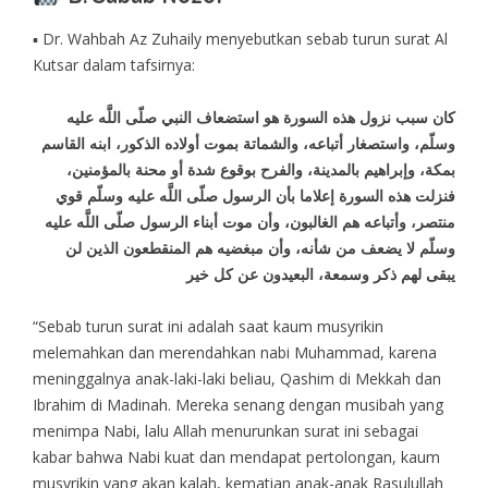
▪ Dr. Wahbah Az Zuhaily menyebutkan sebab turun surat Al
Kutsar dalam tafsirnya:
كان سبب نزول هذه السورة هو استضعاف النبي صلّى اللَّه عليه
وسلّم، واستصغار أتباعه، والشماتة بموت أولاده الذكور، ابنه القاسم
بمكة، وإبراهيم بالمدينة، والفرح بوقوع شدة أو محنة بالمؤمنين،
فنزلت هذه السورة إعلاما بأن الرسول صلّى اللَّه عليه وسلّم قوي
منتصر، وأتباعه هم الغالبون، وأن موت أبناء الرسول صلّى اللَّه عليه
وسلّم لا يضعف من شأنه، وأن مبغضيه هم المنقطعون الذين لن
يبقى لهم ذكر وسمعة، البعيدون عن كل خير
“Sebab turun surat ini adalah saat kaum musyrikin
melemahkan dan merendahkan nabi Muhammad, karena
meninggalnya anak-laki-laki beliau, Qashim di Mekkah dan
Ibrahim di Madinah. Mereka senang dengan musibah yang
menimpa Nabi, lalu Allah menurunkan surat ini sebagai
kabar bahwa Nabi kuat dan mendapat pertolongan, kaum
musyrikin yang akan kalah, kematian anak-anak Rasulullah