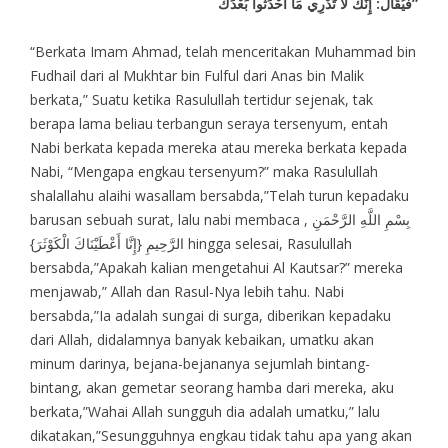
فَيُقَالُ: إِنَّكَ لَا تَدْرِي مَا أَحْدَثُوا بَعْدَكَ”
“Berkata Imam Ahmad, telah menceritakan Muhammad bin
Fudhail dari al Mukhtar bin Fulful dari Anas bin Malik
berkata,” Suatu ketika Rasulullah tertidur sejenak, tak
berapa lama beliau terbangun seraya tersenyum, entah
Nabi berkata kepada mereka atau mereka berkata kepada
Nabi, “Mengapa engkau tersenyum?” maka Rasulullah
shalallahu alaihi wasallam bersabda,”Telah turun kepadaku
barusan sebuah surat, lalu nabi membaca , بِسْمِ اللَّهِ الرَّحْمَنِ
الرَّحِيمِ {إِنَّا أَعْطَيْنَاكَ الْكَوْثَرَ} hingga selesai, Rasulullah
bersabda,”Apakah kalian mengetahui Al Kautsar?” mereka
menjawab,” Allah dan Rasul-Nya lebih tahu. Nabi
bersabda,”Ia adalah sungai di surga, diberikan kepadaku
dari Allah, didalamnya banyak kebaikan, umatku akan
minum darinya, bejana-bejananya sejumlah bintang-
bintang, akan gemetar seorang hamba dari mereka, aku
berkata,”Wahai Allah sungguh dia adalah umatku,” lalu
dikatakan,”Sesungguhnya engkau tidak tahu apa yang akan