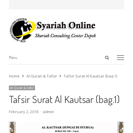
Open
Menu
Menu
search
panel
Home
Al Quran & Tafsir
Tafsir Surat Al Kautsar (bag.1)
Al Quran & Tafsir
Tafsir Surat Al Kautsar (bag.1)
Author
February 2, 2018
admin