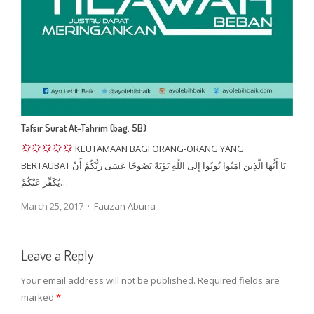
Tafsir Surat At-Tahrim (bag. 5B)
KEUTAMAAN BAGI ORANG-ORANG YANG
BERTAUBAT يَا أَيُّهَا الَّذِينَ آمَنُوا تُوبُوا إِلَى اللَّهِ تَوْبَةً نَصُوحًا عَسَى رَبُّكُمْ أَنْ
يُكَفِّرَ عَنْكُمْ…
Author
March 25, 2017
Fauzan Abuna
Leave a Reply
Your email address will not be published.
Required fields are
marked
*