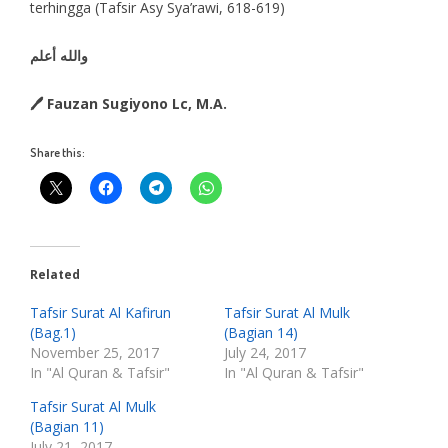
terhingga (Tafsir Asy Sya’rawi, 618-619)
والله أعلم
🖊 Fauzan Sugiyono Lc, M.A.
Share this:
Related
Tafsir Surat Al Kafirun
Tafsir Surat Al Mulk
(Bag.1)
(Bagian 14)
November 25, 2017
July 24, 2017
In "Al Quran & Tafsir"
In "Al Quran & Tafsir"
Tafsir Surat Al Mulk
(Bagian 11)
July 21, 2017