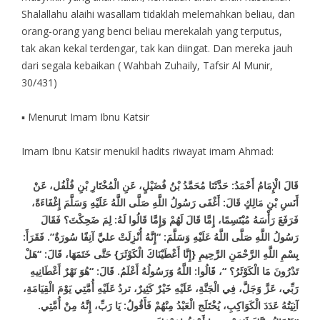
Shalallahu alaihi wasallam tidaklah melemahkan beliau, dan
orang-orang yang benci beliau merekalah yang terputus,
tak akan kekal terdengar, tak kan diingat. Dan mereka jauh
dari segala kebaikan ( Wahbah Zuhaily, Tafsir Al Munir,
30/431)
▪ Menurut Imam Ibnu Katsir
Imam Ibnu Katsir menukil hadits riwayat imam Ahmad:
قَالَ الْإِمَامُ أَحْمَدُ: حَدَّثَنَا مُحَمَّدُ بْنُ فُضَيْلٍ، عَنِ الْمُخْتَارِ بْنِ فُلْفُل، عَنْ
أَنَسِ بْنِ مَالِكٍ قَالَ: أَغْفَى رَسُولُ اللَّهِ صَلَّى اللَّهُ عَلَيْهِ وَسَلَّمَ إِغْفَاءَةً،
فَرَفَعَ رَأْسَهُ مُبْتَسِمًا، إِمَّا قَالَ لَهُمْ وَإِمَّا قَالُوا لَهُ: لِمَ ضَحِكْتَ؟ فَقَالَ
رَسُولُ اللَّهِ صَلَّى اللَّهُ عَلَيْهِ وَسَلَّمَ: “إِنَّهُ أُنْزِلَتْ عليَّ آنِفًا سُورَةٌ”. فَقَرَأَ:
بِسْمِ اللَّهِ الرَّحْمَنِ الرَّحِيمِ {إِنَّا أَعْطَيْنَاكَ الْكَوْثَرَ} حَتَّى خَتَمَهَا، قَالَ: “هَلْ
تَدْرُونَ مَا الْكَوْثَرُ؟ “، قَالُوا: اللَّهُ وَرَسُولُهُ أَعْلَمُ. قَالَ: “هُوَ نَهْرٌ أَعْطَانِيهِ
رَبِّي، عَزَّ وَجَلَّ، فِي الْجَنَّةِ، عَلَيْهِ خَيْرٌ كَثِيرٌ، تردُ عَلَيْهِ أُمَّتِي يَوْمَ الْقِيَامَةِ،
آنِيَتُهُ عَدَدَ الْكَوَاكِبِ، يُخْتَلَج الْعَبْدُ مِنْهُمْ فَأَقُولُ: يَا رَبِّ، إِنَّهُ مِنْ أُمَّتِي.