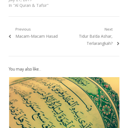
In "Al Quran & Tafsir"
Post
Previous
Next
Previous
Next
Macam-Macam Hasad
Tidur Ba’da Ashar,
navigation
post:
post:
Terlarangkah?
You may also like...