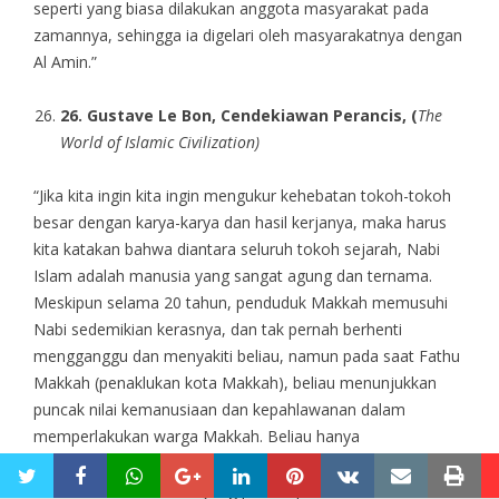
seperti yang biasa dilakukan anggota masyarakat pada
zamannya, sehingga ia digelari oleh masyarakatnya dengan
Al Amin.”
26
. Gustav
e
Le
B
on,
C
endekiawan Perancis,
(
The
World of Islamic Civilization
)
“Jika kita ingin kita ingin mengukur kehebatan tokoh-tokoh
besar dengan karya-karya dan hasil kerjanya, maka harus
kita katakan bahwa diantara seluruh tokoh sejarah, Nabi
Islam adalah manusia yang sangat agung dan ternama.
Meskipun selama 20 tahun, penduduk Makkah memusuhi
Nabi sedemikian kerasnya, dan tak pernah berhenti
mengganggu dan menyakiti beliau, namun pada saat Fathu
Makkah (penaklukan kota Makkah), beliau menunjukkan
puncak nilai kemanusiaan dan kepahlawanan dalam
memperlakukan warga Makkah. Beliau hanya
memerintahkan agar patung-patung di sekitar dan di dalam
twitter
facebook
whatsapp
google+
linkedin
pinterest
vkontakte
email
pri
Ka’bah dibersihkan. Hal yang patut diperhatikan dalam