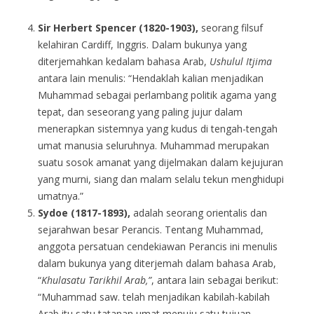
Sir Herbert Spencer (1820-1903),
seorang filsuf
kelahiran Cardiff, Inggris. Dalam bukunya yang
diterjemahkan kedalam bahasa Arab,
Ushulul Itjima
antara lain menulis: “Hendaklah kalian menjadikan
Muhammad sebagai perlambang politik agama yang
tepat, dan seseorang yang paling jujur dalam
menerapkan sistemnya yang kudus di tengah-tengah
umat manusia seluruhnya. Muhammad merupakan
suatu sosok amanat yang dijelmakan dalam kejujuran
yang murni, siang dan malam selalu tekun menghidupi
umatnya.”
Sydoe (1817-1893),
adalah seorang orientalis dan
sejarahwan besar Perancis. Tentang Muhammad,
anggota persatuan cendekiawan Perancis ini menulis
dalam bukunya yang diterjemah dalam bahasa Arab,
“
Khulasatu Tarikhil Arab,”
, antara lain sebagai berikut:
“Muhammad saw. telah menjadikan kabilah-kabilah
Arab itu satu tatanan umat menuju satu tujuan.