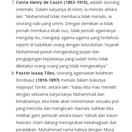
Conte Henry de Castri (1853-1915),
adalah seorang
orientalis. Dalam karyanya
Al-Islam,
ia menulis antara
lain: “Muhammad tidak membaca tidak menulis, ia
seorang nabi yang ummi. Dengan demikian ia tidak
pernah membaca kitab suci, tidak pernah agamanya
mengutip itu, mengutip agama-agama yang terdahulu
seperti di tuduhkan orang dengan kebodohan. Sejarah
Muhammad penuh mengandung pujian dan
pengagungan kepadanya yang sudah tentu tidak
diketahui orang-orang yang tidak mengenalnya.”
Pastor Isaaq Tiles,
seorang agamawan kelahiran
Bordeauz
(1810-1897)
menulis dalam bukunya
Haqaiqut Tarikh,
antara lain: “Kalau kita mau meneliti
dengan seksama karya-karya Muhammad dan
kenabiannya, kita tidak akan menemukan sesuatu pun
yang mencela dan mengecam Nasrani, bahkan kita
melihat garis pemisah antara kaum Yahudi dan Kaum
Nasrani. Islam datang menciptakan kebahagiaan dan
peradaban. Muhammad sama halnya dengan Musa