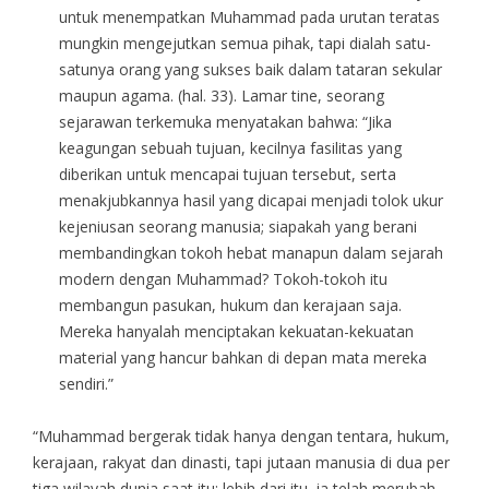
untuk menempatkan Muhammad pada urutan teratas
mungkin mengejutkan semua pihak, tapi dialah satu-
satunya orang yang sukses baik dalam tataran sekular
maupun agama. (hal. 33). Lamar tine, seorang
sejarawan terkemuka menyatakan bahwa: “Jika
keagungan sebuah tujuan, kecilnya fasilitas yang
diberikan untuk mencapai tujuan tersebut, serta
menakjubkannya hasil yang dicapai menjadi tolok ukur
kejeniusan seorang manusia; siapakah yang berani
membandingkan tokoh hebat manapun dalam sejarah
modern dengan Muhammad? Tokoh-tokoh itu
membangun pasukan, hukum dan kerajaan saja.
Mereka hanyalah menciptakan kekuatan-kekuatan
material yang hancur bahkan di depan mata mereka
sendiri.”
“Muhammad bergerak tidak hanya dengan tentara, hukum,
kerajaan, rakyat dan dinasti, tapi jutaan manusia di dua per
tiga wilayah dunia saat itu; lebih dari itu, ia telah merubah