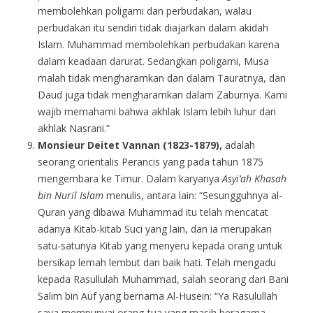
membolehkan poligami dan perbudakan, walau
perbudakan itu sendiri tidak diajarkan dalam akidah
Islam. Muhammad membolehkan perbudakan karena
dalam keadaan darurat. Sedangkan poligami, Musa
malah tidak mengharamkan dan dalam Tauratnya, dan
Daud juga tidak mengharamkan dalam Zaburnya. Kami
wajib memahami bahwa akhlak Islam lebih luhur dari
akhlak Nasrani.”
Monsieur Deitet Vannan (1823-1879),
adalah
seorang orientalis Perancis yang pada tahun 1875
mengembara ke Timur. Dalam karyanya
Asyi’ah Khasah
bin Nuril Islam
menulis, antara lain: “Sesungguhnya al-
Quran yang dibawa Muhammad itu telah mencatat
adanya Kitab-kitab Suci yang lain, dan ia merupakan
satu-satunya Kitab yang menyeru kepada orang untuk
bersikap lemah lembut dan baik hati. Telah mengadu
kepada Rasullulah Muhammad, salah seorang dari Bani
Salim bin Auf yang bernama Al-Husein: “Ya Rasulullah
saya mempunyai orang-tua yang masih beragama