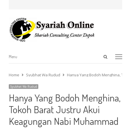
Open
Menu
Menu
search
panel
Home
Syubhat Wa Rudud
Hanya Yang Bodoh Menghina, Tokoh
Syubhat Wa Rudud
Hanya Yang Bodoh Menghina,
Tokoh Barat Justru Akui
Keagungan Nabi Muhammad