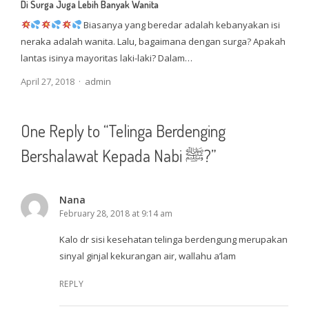
Di Surga Juga Lebih Banyak Wanita
Biasanya yang beredar adalah kebanyakan isi
neraka adalah wanita. Lalu, bagaimana dengan surga? Apakah
lantas isinya mayoritas laki-laki? Dalam…
Author
April 27, 2018
admin
One Reply to “Telinga Berdenging
Bershalawat Kepada Nabi ﷺ?”
Nana
February 28, 2018 at 9:14 am
Kalo dr sisi kesehatan telinga berdengung merupakan
sinyal ginjal kekurangan air, wallahu a’lam
REPLY