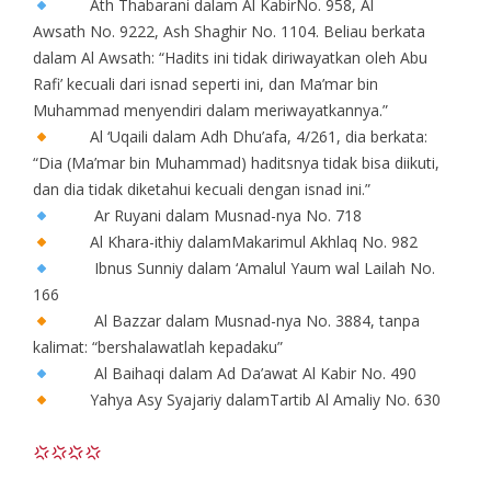
Ath Thabarani dalam Al KabirNo. 958, Al
Awsath No. 9222, Ash Shaghir No. 1104. Beliau berkata
dalam Al Awsath: “Hadits ini tidak diriwayatkan oleh Abu
Rafi’ kecuali dari isnad seperti ini, dan Ma’mar bin
Muhammad menyendiri dalam meriwayatkannya.”
Al ‘Uqaili dalam Adh Dhu’afa, 4/261, dia berkata:
“Dia (Ma’mar bin Muhammad) haditsnya tidak bisa diikuti,
dan dia tidak diketahui kecuali dengan isnad ini.”
Ar Ruyani dalam Musnad-nya No. 718
Al Khara-ithiy dalamMakarimul Akhlaq No. 982
Ibnus Sunniy dalam ‘Amalul Yaum wal Lailah No.
166
Al Bazzar dalam Musnad-nya No. 3884, tanpa
kalimat: “bershalawatlah kepadaku”
Al Baihaqi dalam Ad Da’awat Al Kabir No. 490
Yahya Asy Syajariy dalamTartib Al Amaliy No. 630