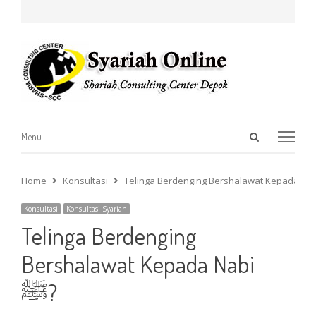
Open
Menu
Menu
search
panel
Home
Konsultasi
Konsultasi
Konsultasi Syariah
Telinga Berdenging
Bershalawat Kepada Nabi
ﷺ?