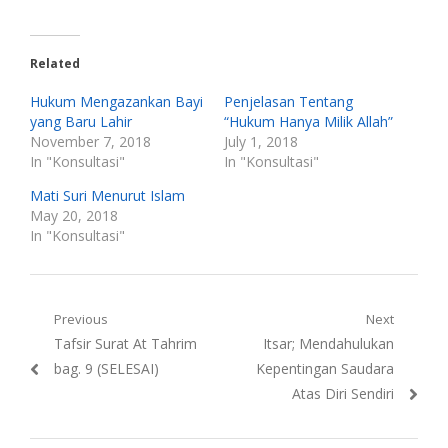
Related
Hukum Mengazankan Bayi
Penjelasan Tentang
yang Baru Lahir
“Hukum Hanya Milik Allah”
November 7, 2018
July 1, 2018
In "Konsultasi"
In "Konsultasi"
Mati Suri Menurut Islam
May 20, 2018
In "Konsultasi"
Post
Previous
Next
Previous
Next
Tafsir Surat At Tahrim
Itsar; Mendahulukan
navigation
post:
post:
bag. 9 (SELESAI)
Kepentingan Saudara
Atas Diri Sendiri