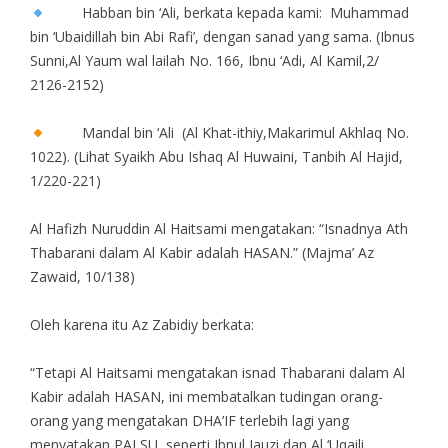
Habban bin ‘Ali, berkata kepada kami: Muhammad
bin ‘Ubaidillah bin Abi Rafi’, dengan sanad yang sama. (Ibnus
Sunni,Al Yaum wal lailah No. 166, Ibnu ‘Adi, Al Kamil,2/
2126-2152)
Mandal bin ‘Ali (Al Khat-ithiy,Makarimul Akhlaq No.
1022). (Lihat Syaikh Abu Ishaq Al Huwaini, Tanbih Al Hajid,
1/220-221)
Al Hafizh Nuruddin Al Haitsami mengatakan: “Isnadnya Ath
Thabarani dalam Al Kabir adalah HASAN.” (Majma’ Az
Zawaid, 10/138)
Oleh karena itu Az Zabidiy berkata:
“Tetapi Al Haitsami mengatakan isnad Thabarani dalam Al
Kabir adalah HASAN, ini membatalkan tudingan orang-
orang yang mengatakan DHA’IF terlebih lagi yang
menyatakan PALSU, seperti Ibnul Jauzi dan Al ‘Uqaili.