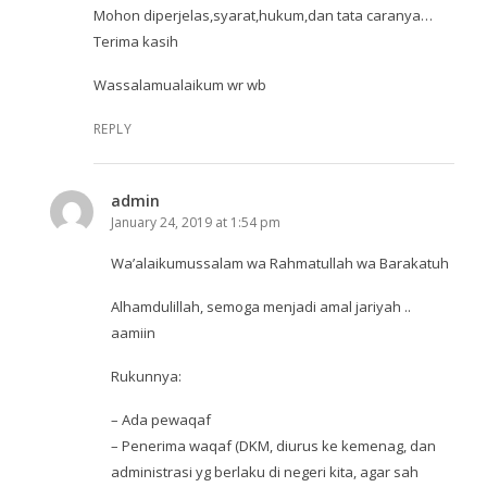
Mohon diperjelas,syarat,hukum,dan tata caranya…
Terima kasih
Wassalamualaikum wr wb
REPLY
admin
January 24, 2019 at 1:54 pm
Wa’alaikumussalam wa Rahmatullah wa Barakatuh
Alhamdulillah, semoga menjadi amal jariyah ..
aamiin
Rukunnya:
– Ada pewaqaf
– Penerima waqaf (DKM, diurus ke kemenag, dan
administrasi yg berlaku di negeri kita, agar sah