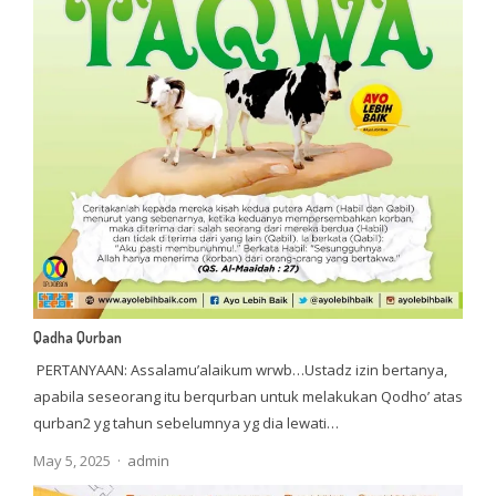
Qadha Qurban
PERTANYAAN: Assalamu’alaikum wrwb…Ustadz izin bertanya,
apabila seseorang itu berqurban untuk melakukan Qodho’ atas
qurban2 yg tahun sebelumnya yg dia lewati…
Author
May 5, 2025
admin