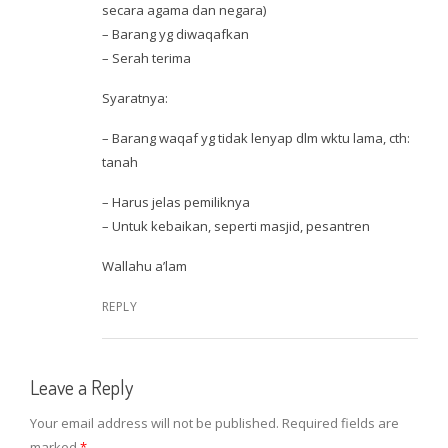
secara agama dan negara)
– Barang yg diwaqafkan
– Serah terima
Syaratnya:
– Barang waqaf yg tidak lenyap dlm wktu lama, cth:
tanah
– Harus jelas pemiliknya
– Untuk kebaikan, seperti masjid, pesantren
Wallahu a’lam
REPLY
Leave a Reply
Your email address will not be published.
Required fields are
marked
*