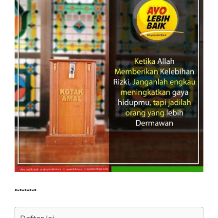
▪▫▪▫▪▫▪▫▪