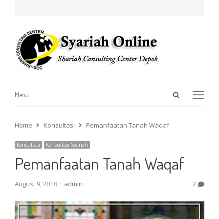
Open
Menu
Menu
search
panel
Home
Konsultasi
Pemanfaatan Tanah Waqaf
Konsultasi
Konsultasi Syariah
Pemanfaatan Tanah Waqaf
Author
August 9, 2018
admin
2