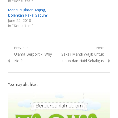
In "Konsultasi"
Mencuci jilatan Anjing,
Bolehkah Pakai Sabun?
June 25, 2018
In "Konsultasi"
Post
Previous
Next
Previous
Next
Ulama Berpolitik, Why
Sekali Mandi Wajib untuk
navigation
post:
post:
Not?
Junub dan Haid Sekaligus
You may also like...