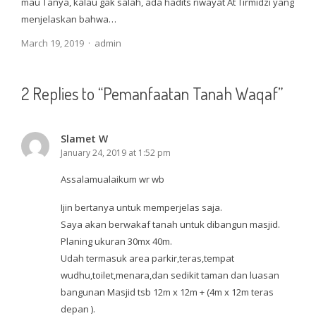
mau Tanya, kalau gak salah, ada hadits riwayat At Tirmidzi yang
menjelaskan bahwa…
Author
March 19, 2019
admin
2 Replies to “Pemanfaatan Tanah Waqaf”
Slamet W
January 24, 2019 at 1:52 pm
Assalamualaikum wr wb
Ijin bertanya untuk memperjelas saja.
Saya akan berwakaf tanah untuk dibangun masjid.
Planing ukuran 30mx 40m.
Udah termasuk area parkir,teras,tempat
wudhu,toilet,menara,dan sedikit taman dan luasan
bangunan Masjid tsb 12m x 12m + (4m x 12m teras
depan ).