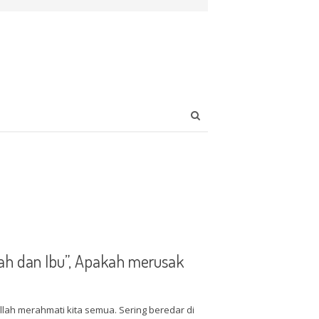
Open
search
panel
h dan Ibu”, Apakah merusak
ah merahmati kita semua. Sering beredar di