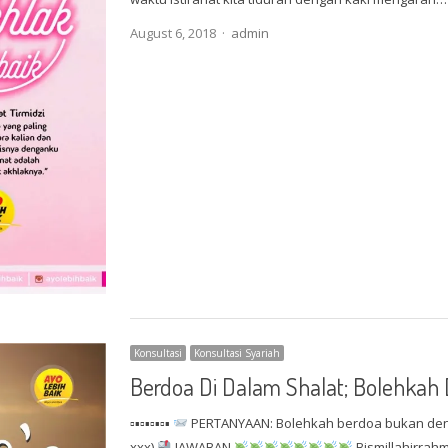
Author
August 6, 2018
admin
Konsultasi
Konsultasi Syariah
Berdoa Di Dalam Shalat; Bolehkah
▫▪▫▪▫▪▫▪
PERTANYAAN: Bolehkah berdoa bukan deng
xxx)
JAWABAN
Bismillahirrah