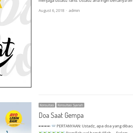
menjaga ustadz farid. Ustadz ana ingin bertanya 
Author
August 6, 2018
admin
Konsultasi
Konsultasi Syariah
Doa Saat Gempa
▪▫▪▫▪▫▪▫
PERTANYAAN: Ustadz, apa doa yang dibaca
Bismillah wal hamdulillah … Dalam…