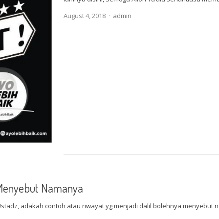
Author
August 4, 2018
admin
Menyebut Namanya
tadz, adakah contoh atau riwayat yg menjadi dalil bolehnya menyebut 