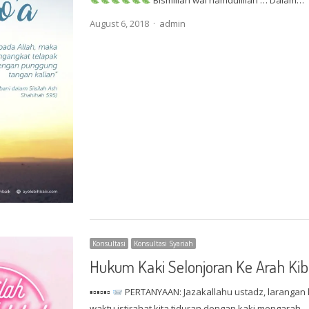
Author
August 6, 2018
admin
Konsultasi
Konsultasi Syariah
Hukum Kaki Selonjoran Ke Arah Kib
▪▫▪▫▪▫
PERTANYAAN: Jazakallahu ustadz, larangan k
waktu istirahat kita tiduran dengan kaki mengarah…