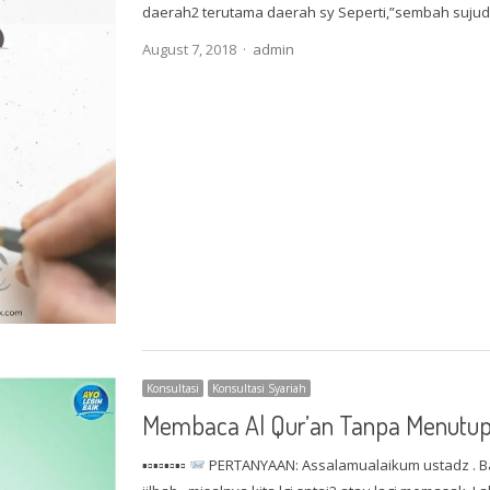
daerah2 terutama daerah sy Seperti,”sembah sujud
Author
August 7, 2018
admin
Konsultasi
Konsultasi Syariah
Membaca Al Qur’an Tanpa Menutup
▪▫▪▫▪▫▪▫
PERTANYAAN: Assalamualaikum ustadz . 