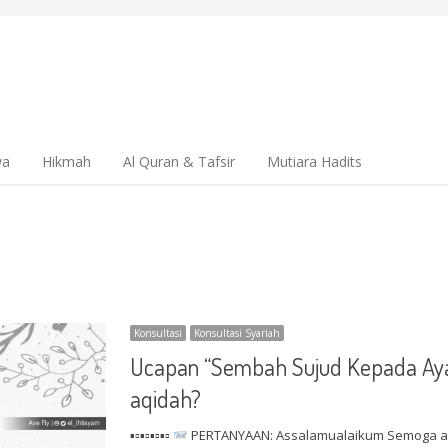
wa
Hikmah
Al Quran & Tafsir
Mutiara Hadits
Konsultasi
Konsultasi Syariah
Ucapan “Sembah Sujud Kepada Aya
aqidah?
▪▫▪▫▪▫▪▫
PERTANYAAN: Assalamualaikum Semoga all