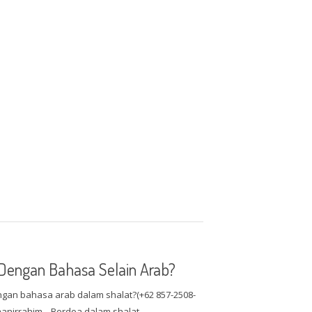
 Dengan Bahasa Selain Arab?
an bahasa arab dalam shalat?(+62 857-2508-
manirrahim .. Berdoa dalam shalat…