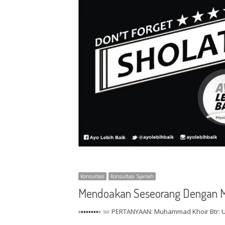
Konsultasi
Konsultasi Syariah
Mendoakan Seseorang Dengan 
▫▪▪▪▪▪▪▪▫
PERTANYAAN: Muhammad Khoir Btr: Us