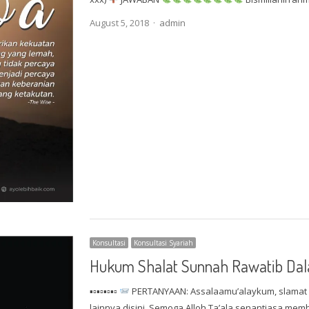
Author
August 5, 2018
admin
Konsultasi
Konsultasi Syariah
Hukum Shalat Sunnah Rawatib Dala
▪▫▪▫▪▫▪▫
PERTANYAAN: Assalaamu’alaykum, slamat 
lainnya disini, Semoga Alloh Ta’ala senantiasa mem