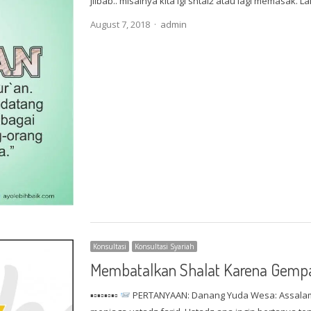
jilbab.. misalnya kita lgi sntai2 atau lagi memasak. L
Author
August 7, 2018
admin
Konsultasi
Konsultasi Syariah
Membatalkan Shalat Karena Gemp
▪▫▪▫▪▫▪▫
PERTANYAAN: Danang Yuda Wesa: Assalamu