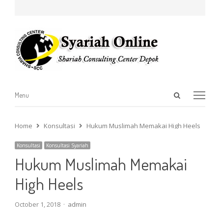
Open
Menu
Menu
search
panel
Home
Konsultasi
Hukum Muslimah Memakai High Heels
Konsultasi
Konsultasi Syariah
Hukum Muslimah Memakai
High Heels
Author
October 1, 2018
admin