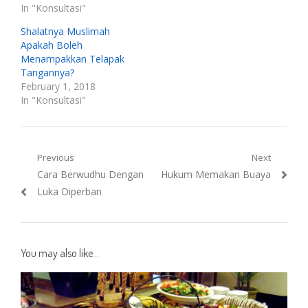
In "Konsultasi"
Shalatnya Muslimah
Apakah Boleh
Menampakkan Telapak
Tangannya?
February 1, 2018
In "Konsultasi"
Post
Previous
Next
Previous
Next
Cara Berwudhu Dengan
Hukum Memakan Buaya
navigation
post:
post:
Luka Diperban
You may also like...