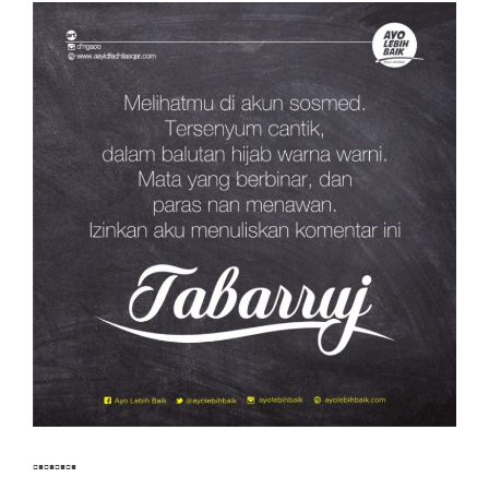
▫▪▫▪▫▪▫▪