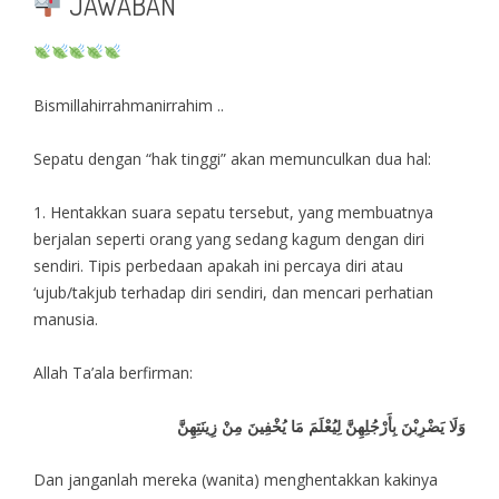
JAWABAN
Bismillahirrahmanirrahim ..
Sepatu dengan “hak tinggi” akan memunculkan dua hal:
1. Hentakkan suara sepatu tersebut, yang membuatnya
berjalan seperti orang yang sedang kagum dengan diri
sendiri. Tipis perbedaan apakah ini percaya diri atau
‘ujub/takjub terhadap diri sendiri, dan mencari perhatian
manusia.
Allah Ta’ala berfirman:
وَلَا يَضْرِبْنَ بِأَرْجُلِهِنَّ لِيُعْلَمَ مَا يُخْفِينَ مِنْ زِينَتِهِنَّ
Dan janganlah mereka (wanita) menghentakkan kakinya