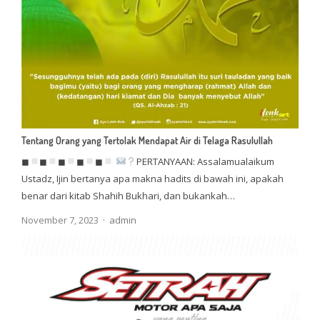
Tentang Orang yang Tertolak Mendapat Air di Telaga Rasulullah
◼
◼
◼
◼
◼
PERTANYAAN: Assalamualaikum
Ustadz, Ijin bertanya apa makna hadits di bawah ini, apakah
benar dari kitab Shahih Bukhari, dan bukankah…
Author
November 7, 2023
admin