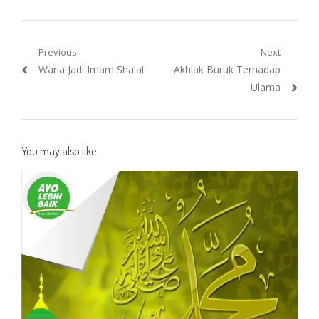
Post
Previous
Next
Previous
Next
Waria Jadi Imam Shalat
Akhlak Buruk Terhadap
navigation
post:
post:
Ulama
You may also like...