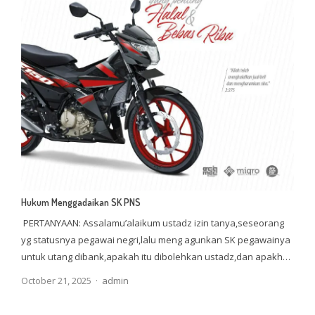
Hukum Menggadaikan SK PNS
PERTANYAAN: Assalamu’alaikum ustadz izin tanya,seseorang
yg statusnya pegawai negri,lalu meng agunkan SK pegawainya
untuk utang dibank,apakah itu dibolehkan ustadz,dan apakh…
Author
October 21, 2025
admin