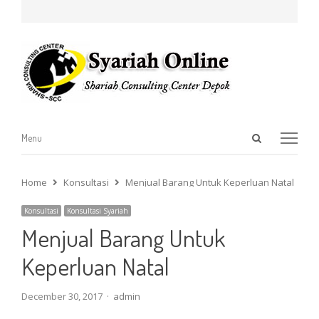
Open
Menu
Menu
search
panel
Home
Konsultasi
Menjual Barang Untuk Keperluan Natal
Konsultasi
Konsultasi Syariah
Menjual Barang Untuk
Keperluan Natal
Author
December 30, 2017
admin