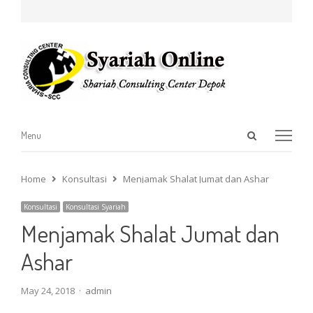
Open
Menu
Menu
search
panel
Home
Konsultasi
Menjamak Shalat Jumat dan Ashar
Konsultasi
Konsultasi Syariah
Menjamak Shalat Jumat dan
Ashar
Author
May 24, 2018
admin