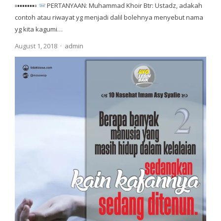
▫▪▪▪▪▪▪▪▫
PERTANYAAN: Muhammad Khoir Btr: Ustadz, adakah
contoh atau riwayat yg menjadi dalil bolehnya menyebut nama
yg kita kagumi…
Author
August 1, 2018
admin