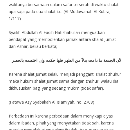
waktunya bersamaan dalam safar terserah di waktu shalat
apa saja pada dua shalat itu. (Al Mudawanah Al Kubra,
1/117)
Syaikh Abdullah Al Faqih Hafizhahullah menguatkan
pendapat yang membolehkan jamak antara shalat Jum’at
dan Ashar, beliau berkata;
لأن الجمعة ما دامت بدلاً من الظهر فلها حكمه وإن اختصت بالحضر
Karena shalat Jumat selalu menjadi pengganti shalat zhuhur
maka hukum shalat Jumat sama dengan zhuhur, walau dia
dikhususkan bagi yang sedang mukim (tidak safar).
(Fatawa Asy Syabakah Al Islamiyah, no. 2708)
Perbedaan ini karena perbedaan dalam menyikapi qiyas
dalam ibadah, pihak yang menyatakan tidak sah, karena
mereka menolak qiyas dalam ibadah, bagi mereka qiyas