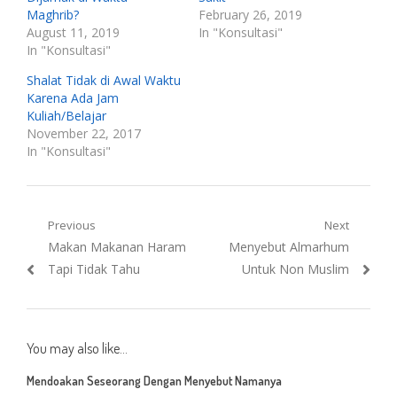
Maghrib?
February 26, 2019
August 11, 2019
In "Konsultasi"
In "Konsultasi"
Shalat Tidak di Awal Waktu
Karena Ada Jam
Kuliah/Belajar
November 22, 2017
In "Konsultasi"
Post
Previous
Next
Previous
Next
Makan Makanan Haram
Menyebut Almarhum
navigation
post:
post:
Tapi Tidak Tahu
Untuk Non Muslim
You may also like...
Mendoakan Seseorang Dengan Menyebut Namanya