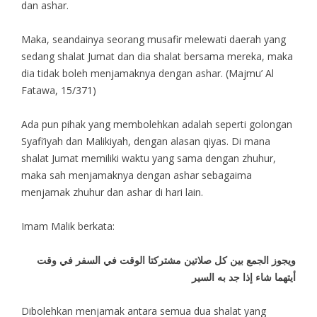
dan ashar.
Maka, seandainya seorang musafir melewati daerah yang
sedang shalat Jumat dan dia shalat bersama mereka, maka
dia tidak boleh menjamaknya dengan ashar. (Majmu’ Al
Fatawa, 15/371)
Ada pun pihak yang membolehkan adalah seperti golongan
Syafi’iyah dan Malikiyah, dengan alasan qiyas. Di mana
shalat Jumat memiliki waktu yang sama dengan zhuhur,
maka sah menjamaknya dengan ashar sebagaima
menjamak zhuhur dan ashar di hari lain.
Imam Malik berkata:
ويجوز الجمع بين كل صلاتين مشتركتا الوقت في السفر في وقت
أيتهما شاء إذا جد به السير
Dibolehkan menjamak antara semua dua shalat yang