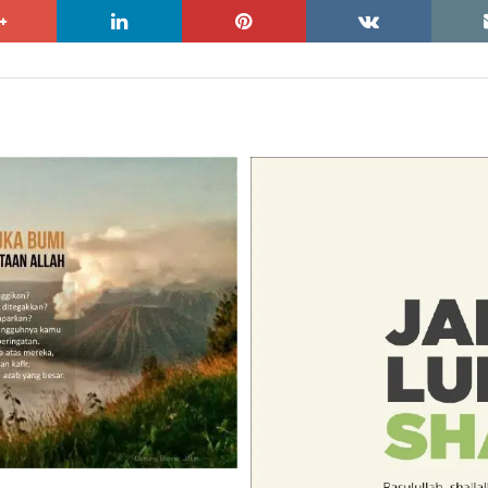
google+
linkedin
pinterest
vkontakte