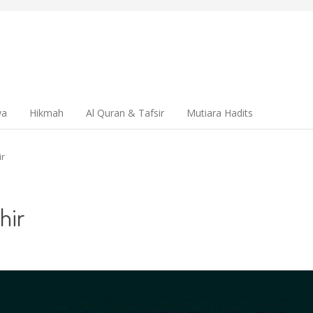
wa
Hikmah
Al Quran & Tafsir
Mutiara Hadits
ir
hir