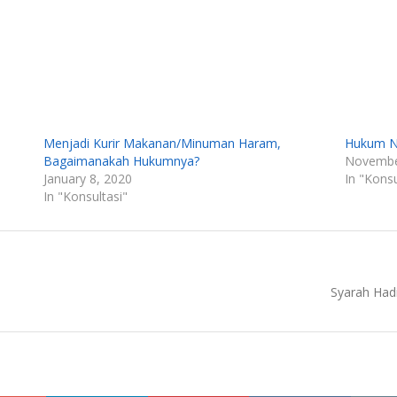
Menjadi Kurir Makanan/Minuman Haram,
Hukum Na
Bagaimanakah Hukumnya?
Novembe
January 8, 2020
In "Konsu
In "Konsultasi"
Next
Syarah Had
post: