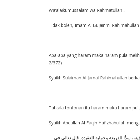
Wa’alaikumussalam wa Rahmatullah ..
Tidak boleh, Imam Al Bujairimi Rahimahulla
Apa-apa yang haram maka haram pula melihatn
2/372)
Syaikh Sulaiman Al Jamal Rahimahullah berka
Tatkala tontonan itu haram maka haram pula 
Syaikh Abdullah Al Faqih Hafizhahullah meng
ه، سدًّا للذريعة وحماية للعقيدة. قال تعالى في