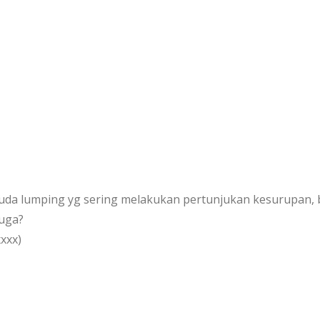
kuda lumping yg sering melakukan pertunjukan kesurupan,
uga?
xxx)