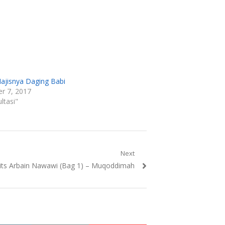
jisnya Daging Babi
r 7, 2017
ltasi"
Next
its Arbain Nawawi (Bag 1) – Muqoddimah