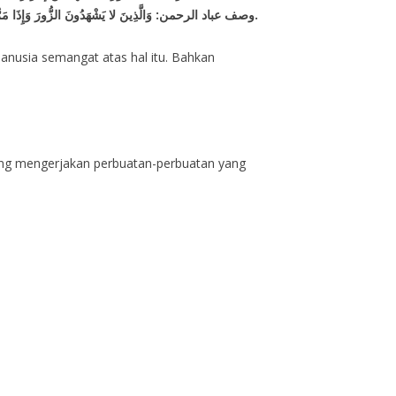
وصف عباد الرحمن: وَالَّذِينَ لا يَشْهَدُونَ الزُّورَ وَإِذَا مَرُّوا بِاللَّغْوِ مَرُّوا كِرَاماً[الفرقان:72].
manusia semangat atas hal itu. Bahkan
ang mengerjakan perbuatan-perbuatan yang