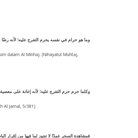
وما هو حرام في نفسه يحرم التفرج عليه؛ لأنه رضًا 
im dalam Al Minhaj. (Nihayatul Muhtaj,
وكلما حرم حرم التفرج عليه؛ لأنه إعانة على معصية
 Al Jamal, 5/381)
فمشاهدة السحر عمدًا لا تجوز لما فيها من إقرار الب