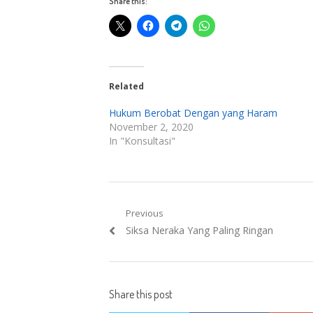
Share this:
Related
Hukum Berobat Dengan yang Haram
November 2, 2020
In "Konsultasi"
Post
Previous
Previous
Siksa Neraka Yang Paling Ringan
navigation
post:
Share this post