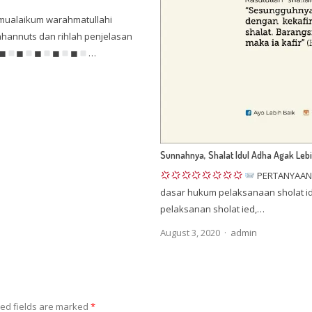
mualaikum warahmatullahi
ahannuts dan rihlah penjelasan
 ◼
◼
◼
◼
◼
…
Sunnahnya, Shalat Idul Adha Agak Lebih
PERTANYAAN:
dasar hukum pelaksanaan sholat idu
pelaksanan sholat ied,…
Author
August 3, 2020
admin
ed fields are marked
*