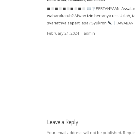
◼
◼
◼
◼
◼
PERTANYAAN: Assala
wabarakatuh? Afwan izin bertanya ust. Uzlah, t
syariatnya seperti apa? Syukron
JAWABAN
Author
February 21, 2024
admin
Leave a Reply
Your email address will not be published.
Requir