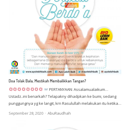
Doa Tolak Bala, Mestikah Membalikkan Tangan?
PERTANYAAN: Assalamualaikum…
Ustadz..ini benarkah? Telapakny dihadpkan ke bumi, sedang
punggungnya yg ke langit, krn Rasulullah melakukan itu ketika…
Author
September 28, 2020
AbuRaudhah