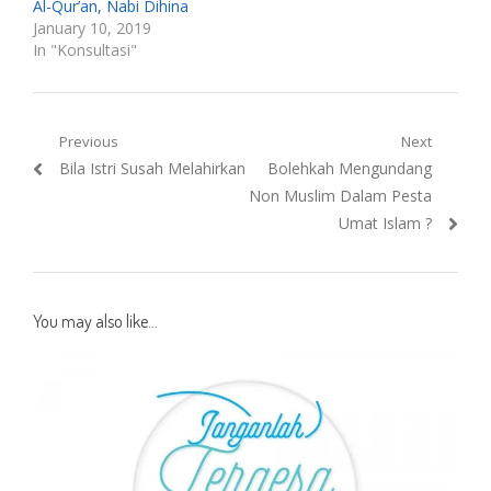
Al-Qur’an, Nabi Dihina
January 10, 2019
In "Konsultasi"
Post
Previous
Next
Previous
Next
Bila Istri Susah Melahirkan
Bolehkah Mengundang
navigation
post:
post:
Non Muslim Dalam Pesta
Umat Islam ?
You may also like...