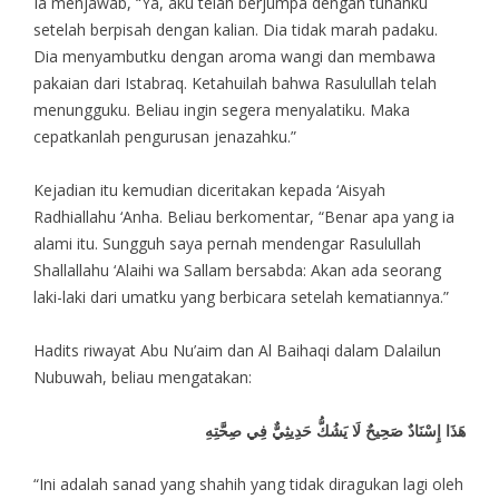
Ia menjawab, “Ya, aku telah berjumpa dengan tuhanku
setelah berpisah dengan kalian. Dia tidak marah padaku.
Dia menyambutku dengan aroma wangi dan membawa
pakaian dari Istabraq. Ketahuilah bahwa Rasulullah telah
menungguku. Beliau ingin segera menyalatiku. Maka
cepatkanlah pengurusan jenazahku.”
Kejadian itu kemudian diceritakan kepada ‘Aisyah
Radhiallahu ‘Anha. Beliau berkomentar, “Benar apa yang ia
alami itu. Sungguh saya pernah mendengar Rasulullah
Shallallahu ‘Alaihi wa Sallam bersabda: Akan ada seorang
laki-laki dari umatku yang berbicara setelah kematiannya.”
Hadits riwayat Abu Nu’aim dan Al Baihaqi dalam Dalailun
Nubuwah, beliau mengatakan:
هَذَا إِسْنَادٌ صَحِيحٌ لَا يَشُكُّ حَدِيثِيٌّ فِي صِحَّتِهِ
“Ini adalah sanad yang shahih yang tidak diragukan lagi oleh