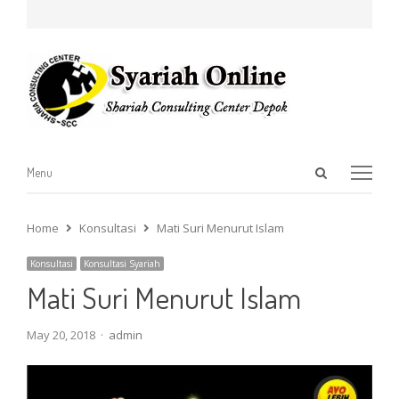
Open
Menu
Menu
search
panel
Home
Konsultasi
Mati Suri Menurut Islam
Konsultasi
Konsultasi Syariah
Mati Suri Menurut Islam
Author
May 20, 2018
admin