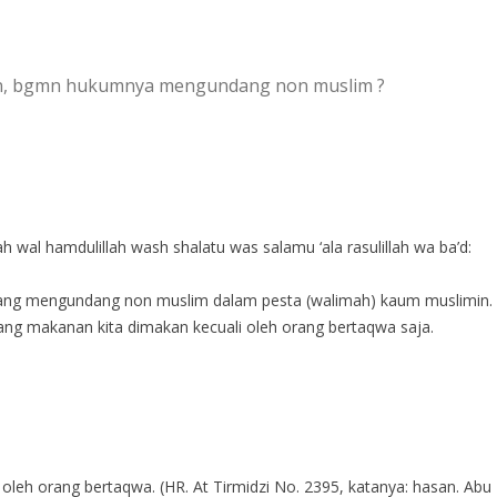
an, bgmn hukumnya mengundang non muslim ?
h wal hamdulillah wash shalatu was salamu ‘ala rasulillah wa ba’d:
ng mengundang non muslim dalam pesta (walimah) kaum muslimin. S
rsedia, sementara Nabi ﷺ melarang makanan kita dimakan kecuali oleh orang bertaqwa saja.
leh orang bertaqwa. (HR. At Tirmidzi No. 2395, katanya: hasan. Abu