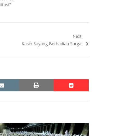
ltasi"
Next
Next
Kasih Sayang Berhadiah Surga
post:
email
print
reddit
reddit