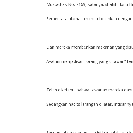
Mustadrak No. 7169, katanya: shahih. Ibnu Hib
Sementara ulama lain membolehkan dengan al
Dan mereka memberikan makanan yang disukai
Ayat ini menjadikan “orang yang ditawan” ter
Telah diketahui bahwa tawanan mereka dahul
Sedangkan hadits larangan di atas, intisarin
Sesungguhnya peringatan ini hanyalah untu