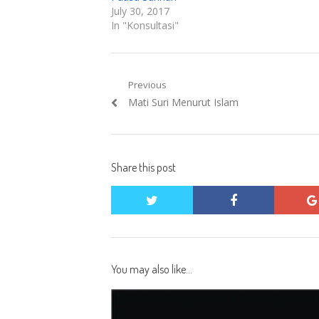
July 30, 2017
In "Konsultasi"
Post
Previous
Previous
Mati Suri Menurut Islam
navigation
post:
Share this post
twitter
facebook
You may also like...