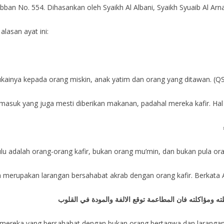
ban No. 554. Dihasankan oleh Syaikh Al Albani, Syaikh Syuaib Al Arnau
asan ayat ini:
nya kepada orang miskin, anak yatim dan orang yang ditawan. (QS. 
masuk yang juga mesti diberikan makanan, padahal mereka kafir. Hal 
u adalah orang-orang kafir, bukan orang mu’min, dan bukan pula ora
ya merupakan larangan bersahabat akrab dengan orang kafir. Berkata A
ومؤاكلته فان المطاعمة توقع الالفة والمودة في القلوب
k mereka yang bersahabat dengan bukan orang bertaqwa dan larang