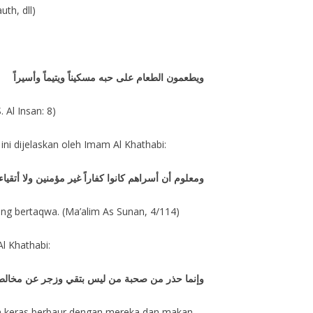
th, dll)
ويطعمون الطعام على حبه مسكيناً ويتيماً وأسيراً
Al Insan: 8)
ini dijelaskan oleh Imam Al Khathabi:
ومعلوم أن أسراهم كانوا كفاراً غير مؤمنين ولا أتقياء
ng bertaqwa. (Ma’alim As Sunan, 4/114)
l Khathabi:
وإنما حذر من صحبة من ليس بتقي وزجر عن مخالطته 
an keras berbaur dengan mereka dan makan