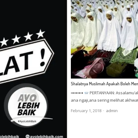
Shalatnya Muslimah Apakah Boleh Me
▫▪▫▪▫▪▫▪
PERTANYAAN: Assalamu’al
ana ngaji,ana sering melihat akhwa
Author
February 1, 2018
admin