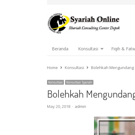
Beranda
Konsultasi
Fiqih & Fat
Home
Konsultasi
Bolehkah Mengundang N
Konsultasi
Konsultasi Syariah
Bolehkah Mengundang 
Author
May 20, 2018
admin