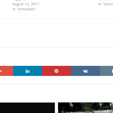
August 12, 2017
In "Konsu
In "Konsultasi"
google+
linkedin
pinterest
vkontakte