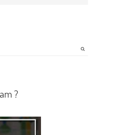
Open
search
panel
lam ?