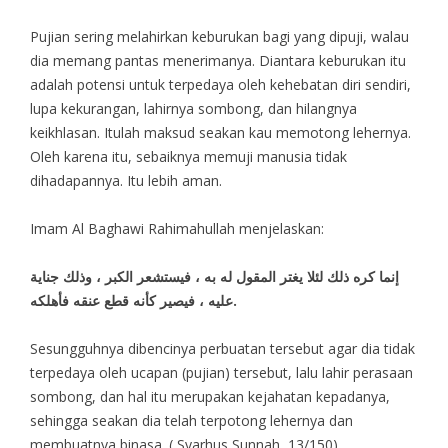
Pujian sering melahirkan keburukan bagi yang dipuji, walau
dia memang pantas menerimanya. Diantara keburukan itu
adalah potensi untuk terpedaya oleh kehebatan diri sendiri,
lupa kekurangan, lahirnya sombong, dan hilangnya
keikhlasan. Itulah maksud seakan kau memotong lehernya.
Oleh karena itu, sebaiknya memuji manusia tidak
dihadapannya. Itu lebih aman.
Imam Al Baghawi Rahimahullah menjelaskan:
إنما كره ذلك لئلا يغتر المقول له به ، فيستشعر الكبر ، وذلك جناية
عليه ، فيصير كأنه قطع عنقه فأهلكه.
Sesungguhnya dibencinya perbuatan tersebut agar dia tidak
terpedaya oleh ucapan (pujian) tersebut, lalu lahir perasaan
sombong, dan hal itu merupakan kejahatan kepadanya,
sehingga seakan dia telah terpotong lehernya dan
membuatnya binasa. ( Syarhus Sunnah, 13/150)