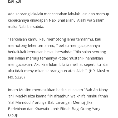
اللهِ أَحَدًا
Ada seorang laki-laki menceritakan laki-laki lain dan memuji
kebaikannya dihadapan Nabi Shallallahu ‘Alaihi wa Sallam,
maka Nabi bersabda:
“Tercelalah kamu, kau memotong leher temanmu, kau
memotong leher temanmu, ” beliau mengucapkannya
berkali-kali kemudian beliau bersabda: “Bila salah seorang
dari kalian memuji temannya -tidak mustahil- hendaklah
mengucapkan: ‘Aku kira fulan -bila ia melihat seperti itu- dan
aku tidak menyucikan seorang pun atas Allah.” (HR. Muslim
No. 5320)
Imam Muslim memasukkan hadits ini dalam “Bab An Nahyi
‘anil Mad-hi idza kaana fiihi ifraathun wa khiifa minhu fitnah
‘alal Mamduuh” artinya Bab Larangan Memuji Jika
Berlebihan dan Khawatir Lahir Fitnah Bagi Orang Yang
Dipuji.