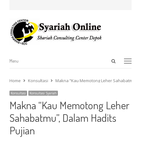
Open
Menu
Menu
search
panel
Home
Konsultasi
Makna “Kau Memotong Leher Sahabatmu”, Da
Konsultasi
Konsultasi Syariah
Makna “Kau Memotong Leher
Sahabatmu”, Dalam Hadits
Pujian