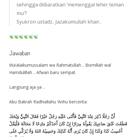
sehingga diibaratkan ‘memenggal leher teman
mu’?
Syukron ustadz.. Jazakumullah khair..
Jawaban
Wa’alaikumussalam wa Rahmatullah .. Bismillah wal
Hamdulillah .. Afwan baru sempat.
Langsung aja ya ..
Abu Bakrah Radhiallahu ‘Anhu bercerita:
أَنَّ رَجُلًا ذُكِرَ عِنْدَ النَّبِيِّ فَأَثْنَى عَلَيْهِ رَجُلٌ خَيْرًا فَقَالَ النَّبِيُّ وَيْحَكَ
قَطَعْتَ عُنُقَ صَاحِبِكَ يَقُولُهُ مِرَارًا إِنْ كَانَ أَحَدُكُمْ مَادِحًا لَا مَحَالَةَ فَلْيَقُلْ
أَحْسِبُ كَذَا وَكَذَا إِنْ كَانَ يُرَى أَنَّهُ كَذَلِكَ وَحَسِيبُهُ اللهُ وَلَا يُزَكِّي عَلَى