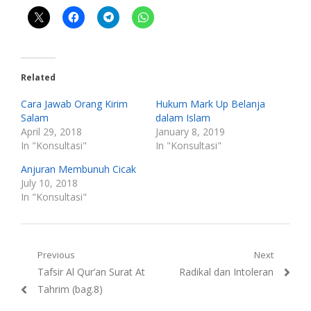
Related
Cara Jawab Orang Kirim
Hukum Mark Up Belanja
Salam
dalam Islam
April 29, 2018
January 8, 2019
In "Konsultasi"
In "Konsultasi"
Anjuran Membunuh Cicak
July 10, 2018
In "Konsultasi"
Post
Previous
Next
Previous
Next
Tafsir Al Qur’an Surat At
Radikal dan Intoleran
navigation
post:
post:
Tahrim (bag.8)