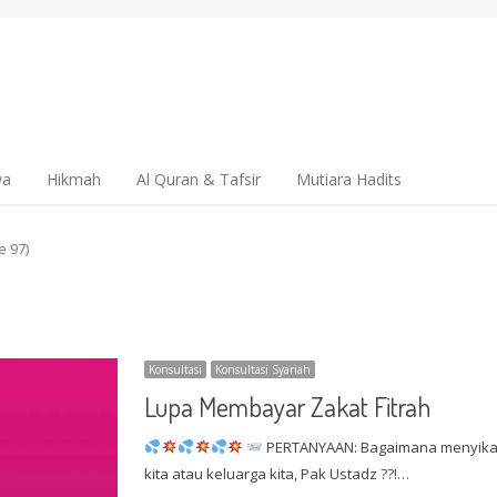
wa
Hikmah
Al Quran & Tafsir
Mutiara Hadits
e 97)
Konsultasi
Konsultasi Syariah
Lupa Membayar Zakat Fitrah
PERTANYAAN: Bagaimana menyikapi l
kita atau keluarga kita, Pak Ustadz ??!…