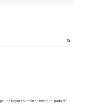
Open
search
panel
upa bayar zakat fitrah bila trjadi pada diri