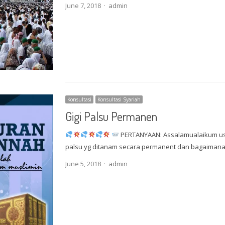
Author
June 7, 2018
admin
Konsultasi
Konsultasi Syariah
Gigi Palsu Permanen
PERTANYAAN: Assalamualaikum u
palsu yg ditanam secara permanent dan bagaiman
Author
June 5, 2018
admin