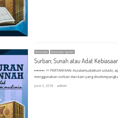
Konsultasi
Konsultasi Syariah
Surban; Sunah atau Adat Kebiasaa
▪▫▪▫▪▫▪▫
PERTANYAAN: Assalamualaikum ustadz, ap
menggunakan sorban dan kain yang diselempangka
Author
June 5, 2018
admin