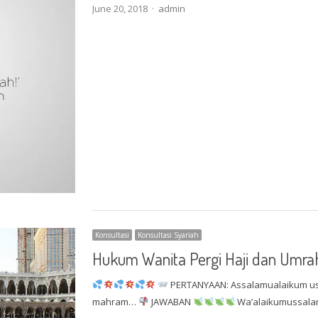
Author
June 20, 2018
admin
Konsultasi
Konsultasi Syariah
Hukum Wanita Pergi Haji dan Umr
PERTANYAAN: Assalamualaikum us
mahram…
JAWABAN
Wa’alaikumussalam