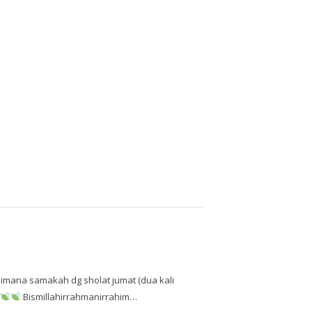
imana samakah dg sholat jumat (dua kali
Bismillahirrahmanirrahim…