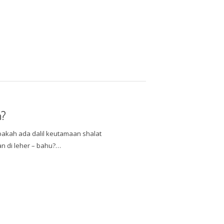
n?
akah ada dalil keutamaan shalat
n di leher – bahu?…