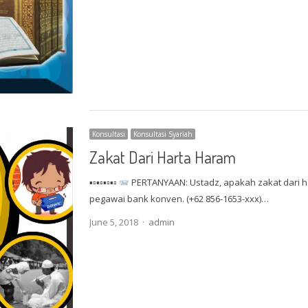
Konsultasi
Konsultasi Syariah
Zakat Dari Harta Haram
▪▫▪▫▪▫▪▫
PERTANYAAN: Ustadz, apakah zakat dari hart
pegawai bank konven. (+62 856-1653-xxx)…
Author
June 5, 2018
admin