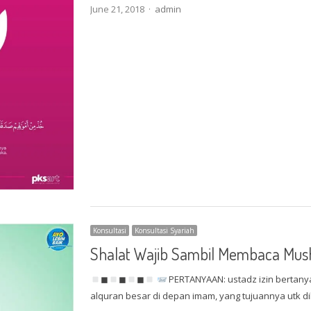
Author
June 21, 2018
admin
Konsultasi
Konsultasi Syariah
Shalat Wajib Sambil Membaca Mus
◼
◼
◼
PERTANYAAN: ustadz izin bertany
alquran besar di depan imam, yang tujuannya utk 