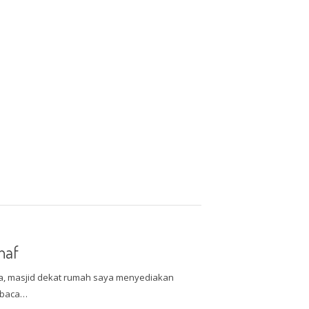
haf
a, masjid dekat rumah saya menyediakan
dibaca…