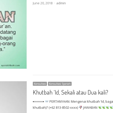
Author
June 20, 2018
admin
Konsultasi
Konsultasi Syariah
Khutbah ‘Id, Sekali atau Dua kali?
▪▫▫▫▫▫▫▫▪
PERTANYAAN: Mengenai khutbah ‘Id, baga
khutbah)? (+62 813-8502-xxxx)
JAWABAN