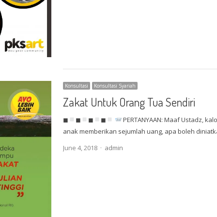
Konsultasi
Konsultasi Syariah
Zakat Untuk Orang Tua Sendiri
◼
◼
◼
◼
PERTANYAAN: Maaf Ustadz, kalo 
anak memberikan sejumlah uang, apa boleh diniat
Author
June 4, 2018
admin