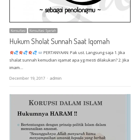
Konsultasi
Konsultasi Syariah
Hukum Sholat Sunnah Saat Iqomah
PERTANYAAN: Pak ust. Langsung saja 1. Jika
shalat sunnah kemudian iqamat apa yg mesti dilakukan? 2. Jika
imam…
Author
December 19, 2017
admin