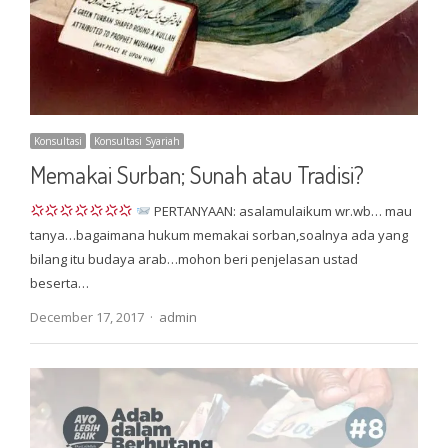
Konsultasi
Konsultasi Syariah
Memakai Surban; Sunah atau Tradisi?
PERTANYAAN: asalamulaikum wr.wb… mau
tanya…bagaimana hukum memakai sorban,soalnya ada yang
bilang itu budaya arab…mohon beri penjelasan ustad
beserta…
Author
December 17, 2017
admin