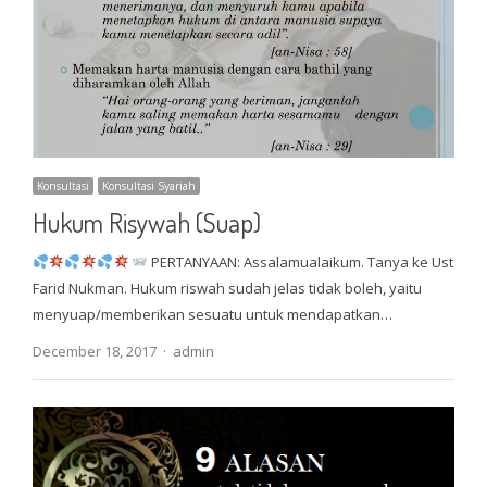
Konsultasi
Konsultasi Syariah
Hukum Risywah (Suap)
PERTANYAAN: Assalamualaikum. Tanya ke Ust
Farid Nukman. Hukum riswah sudah jelas tidak boleh, yaitu
menyuap/memberikan sesuatu untuk mendapatkan…
Author
December 18, 2017
admin