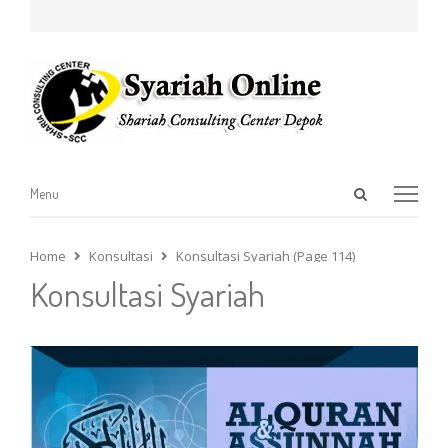
Open
Menu
Menu
search
panel
Home
Konsultasi
Konsultasi Syariah (Page 114)
Konsultasi Syariah