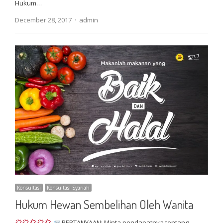
Hukum…
Author
December 28, 2017
admin
Konsultasi
Konsultasi Syariah
Hukum Hewan Sembelihan Oleh Wanita
PERTANYAAN: Minta pendapatnya tentang