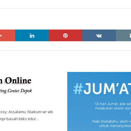
google+
linkedin
pinterest
vkontakte
sy: Assalamu ‘Alaikum wr wb
mpi basah ktiks tidur…