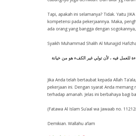
Tapi, apakah ini selamanya? Tidak. Yaitu JI
kompetensi pada pekerjaannya. Maka, penghasi
ada orang yang bangga dengan sogokannya,
Syaikh Muhammad Shalih Al Munajjid Hafizha
ة للعمل فيه ، لأن تولي غير الكفء هو من خيانة
Jika Anda telah bertaubat kepada Allah Ta’a
pekerjaan ini. Dengan syarat Anda memang m
terhadap amanah. Jelas ini berbahaya bagi b
(Fatawa Al Islam Su’aal wa Jawaab no. 11212
Demikian. Wallahu a’lam