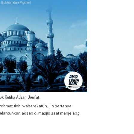
k Ketika Adzan Jum’at
hmatulohi wabarakatuh. Ijin bertanya.
lantunkan adzan di masjid saat menjelang