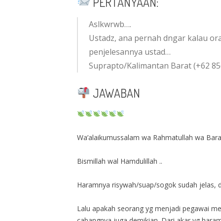
PERTANYAAN:
Aslkwrwb….
Ustadz, ana pernah dngar kalau or
penjelesannya ustad…
Suprapto/Kalimantan Barat (+62 85
JAWABAN
Wa’alaikumussalam wa Rahmatullah wa Bar
Bismillah wal Hamdulillah ..
Haramnya risywah/suap/sogok sudah jelas, dan 
Lalu apakah seorang yg menjadi pegawai mel
cabangnya juga demikian. Dari akar yg hara