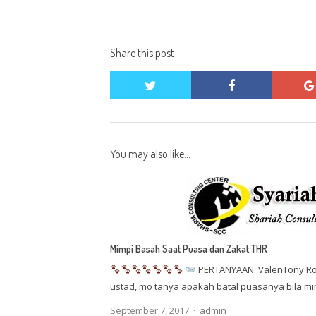
post:
Share this post
twitter
facebook
You may also like...
Mimpi Basah Saat Puasa dan Zakat THR
PERTANYAAN: ValenTony Ros
ustad, mo tanya apakah batal puasanya bila mi
Author
September 7, 2017
admin