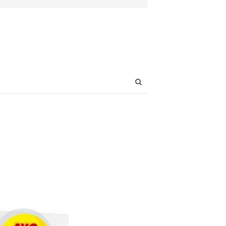
Open
search
panel