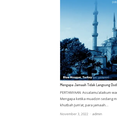
Mengapa Jamaah Tidak Langsung Dudu
PERTANYAAN: Assalamu’alaikum waro
Mengapa ketika muadzin sedang me
khutbah Jum’at, para jamaah…
Author
November 3, 2022
admin