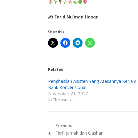
✍ Farid Nu’man Hasan
Share this:
Related
Penghasilan Asisten Yang Atasannya Kerja di
Bank Konvensional
November 21, 2017
In "Konsultasi"
Post
Previous
Previous
Fiqih Jamak dan Qashar
navigation