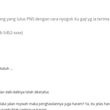
ang yang lulus PNS dengan cara nyogok itu gaji yg ia teri
6-5452-xxxx)
akatuh …
dalil-dalilnya telah diketahui.
alui jalan risywah maka penghasilannya juga haram? Ya, itu jelas h
m tumbuhlah ranting yg haram.