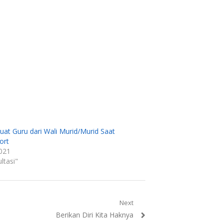
uat Guru dari Wali Murid/Murid Saat
ort
2021
ltasi"
Next
Next
Berikan Diri Kita Haknya