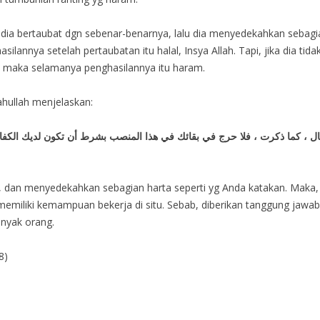
KA dia bertaubat dgn sebenar-benarnya, lalu dia menyedekahkan seba
lannya setelah pertaubatan itu halal, Insya Allah. Tapi, jika dia tid
 maka selamanya penghasilannya itu haram.
hullah menjelaskan:
مال ، كما ذكرت ، فلا حرج في بقائك في هذا المنصب بشرط أن تكون لديك الكفاء
la, dan menyedekahkan sebagian harta seperti yg Anda katakan. Maka
emiliki kemampuan bekerja di situ. Sebab, diberikan tanggung jawa
anyak orang.
8)