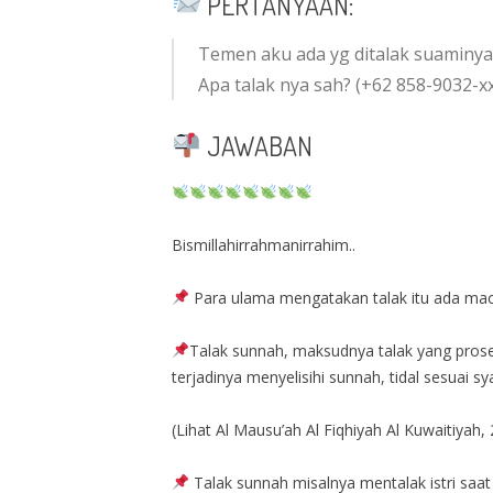
PERTANYAAN:
Temen aku ada yg ditalak suaminya
Apa talak nya sah? (+62 858-9032-x
JAWABAN
Bismillahirrahmanirrahim..
Para ulama mengatakan talak itu ada macam:
Talak sunnah, maksudnya talak yang proses
terjadinya menyelisihi sunnah, tidal sesuai sya
(Lihat Al Mausu’ah Al Fiqhiyah Al Kuwaitiyah,
Talak sunnah misalnya mentalak istri saat s