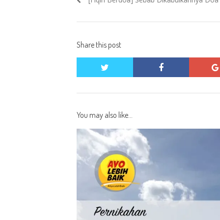
navigation
post:
Share this post
twitter
facebook
You may also like...