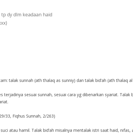
 tp dy dlm keadaan haid
xxx)
 talak sunnah (ath thalaq as sunniy) dan talak bid’ah (ath thalaq al b
 terjadinya sesuai sunnah, sesuai cara yg dibenarkan syariat. Talak 
riat.
 29/33, Fiqhus Sunnah, 2/263)
uci atau hamil. Talak bid’ah misalnya mentalak istri saat haid, nifas, 