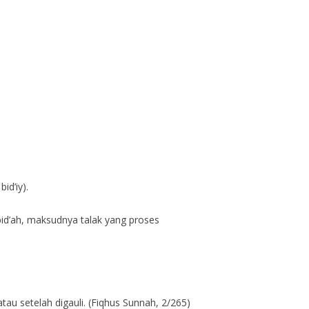
id’iy).
bid’ah, maksudnya talak yang proses
atau setelah digauli. (Fiqhus Sunnah, 2/265)