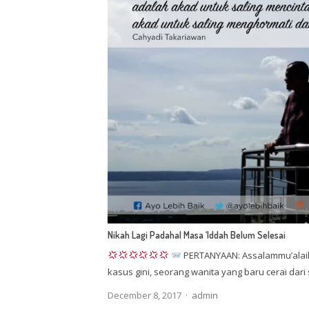
Nikah Lagi Padahal Masa ‘Iddah Belum Selesai
PERTANYAAN: Assalammu’alai
kasus gini, seorang wanita yang baru cerai dar
Author
December 8, 2017
admin