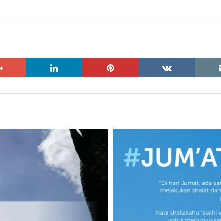
google+
linkedin
pinterest
vkontakte