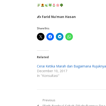
✍ Farid Nu’man Hasan
Share this:
Related
Cerai Ketika Marah dan Bagaimana Rujuknya
December 10, 2017
In "Konsultasi"
Post
Previous
Previous
[Fiqih Berdoa] Sebab Dikabulkannya Doa