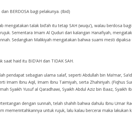
 dan BERDOSA bagi pelakunya. (Ibid)
 mengatakan talak bid’ah itu tetap SAH (wuqu’), walau berdosa bagi
ujuk. Sementara Imam Al Quduri dari kalangan Hanafiyah, mengatakan
 sunnah. Sedangkan Malikiyah mengatakan bahwa suami mesti dipaksa
k saat haid itu BID’AH dan TIDAK SAH.
h pendapat sebagian ulama salaf, seperti Abdullah bin Ma’mar, Sa’i
rti Imam Ibnu Aqil, Imam Ibnu Taimiyah, serta Zhahiriyah. (Fiqhus S
amah Syaikh Yusuf al Qaradhawi, Syaikh Abdul Aziz bin Baaz, Syaikh Ibn’
ertentangan dengan sunnah, telah shahih bahwa dahulu Ibnu Umar Radh
allam memerintahkannya untuk rujuk, lalu kalau bercerai maka lakukan ke