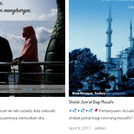
Sholat Jum’at Bagi Musafir
kum wr wb ustadz Ada sebuah
☀
☀
☀
Pertanyaan: Assala
i suaminya, kemudian dia…
shalat jumat bagi seorang musafir? 
Author
April 9, 2017
admin