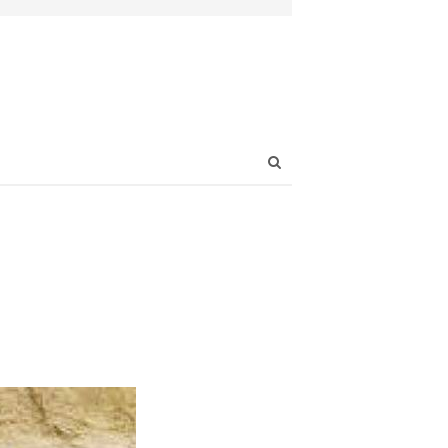
Open
search
panel