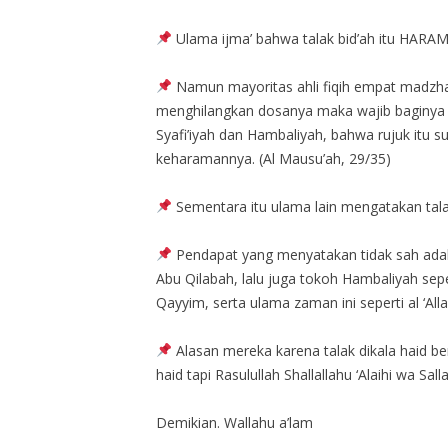
Ulama ijma’ bahwa talak bid’ah itu HARAM
Namun mayoritas ahli fiqih empat madzhab
menghilangkan dosanya maka wajib baginya r
Syafi’iyah dan Hambaliyah, bahwa rujuk itu
keharamannya. (Al Mausu’ah, 29/35)
Sementara itu ulama lain mengatakan tala
Pendapat yang menyatakan tidak sah adala
Abu Qilabah, lalu juga tokoh Hambaliyah sepe
Qayyim, serta ulama zaman ini seperti al ‘All
Alasan mereka karena talak dikala haid b
haid tapi Rasulullah Shallallahu ‘Alaihi wa S
Demikian. Wallahu a’lam