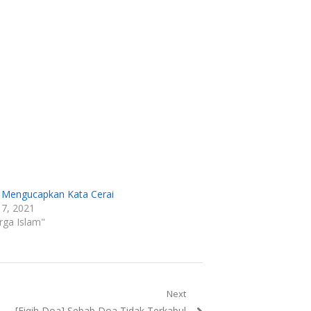
 Mengucapkan Kata Cerai
 7, 2021
rga Islam"
Next
Next
[Fiqih Doa] Sebab Doa Tidak Terkabul