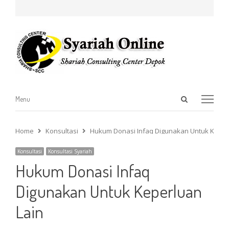
Open
Menu
Menu
search
panel
Home
Konsultasi
Hukum Donasi Infaq Digunakan Untuk Keper
Konsultasi
Konsultasi Syariah
Hukum Donasi Infaq
Digunakan Untuk Keperluan
Lain