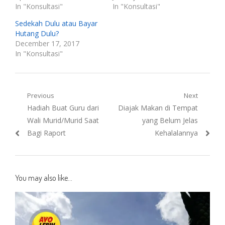
In "Konsultasi"
In "Konsultasi"
Sedekah Dulu atau Bayar
Hutang Dulu?
December 17, 2017
In "Konsultasi"
Post
Previous
Next
Previous
Next
Hadiah Buat Guru dari
Diajak Makan di Tempat
navigation
post:
post:
Wali Murid/Murid Saat
yang Belum Jelas
Bagi Raport
Kehalalannya
You may also like...