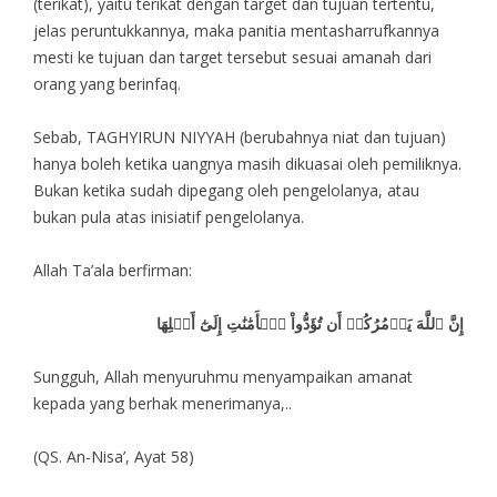
(terikat), yaitu terikat dengan target dan tujuan tertentu,
jelas peruntukkannya, maka panitia mentasharrufkannya
mesti ke tujuan dan target tersebut sesuai amanah dari
orang yang berinfaq.
Sebab, TAGHYIRUN NIYYAH (berubahnya niat dan tujuan)
hanya boleh ketika uangnya masih dikuasai oleh pemiliknya.
Bukan ketika sudah dipegang oleh pengelolanya, atau
bukan pula atas inisiatif pengelolanya.
Allah Ta’ala berfirman:
إِنَّ ٱللَّهَ يَأۡمُرُكُمۡ أَن تُؤَدُّواْ ٱلۡأَمَٰنَٰتِ إِلَىٰٓ أَهۡلِهَا
Sungguh, Allah menyuruhmu menyampaikan amanat
kepada yang berhak menerimanya,..
(QS. An-Nisa’, Ayat 58)