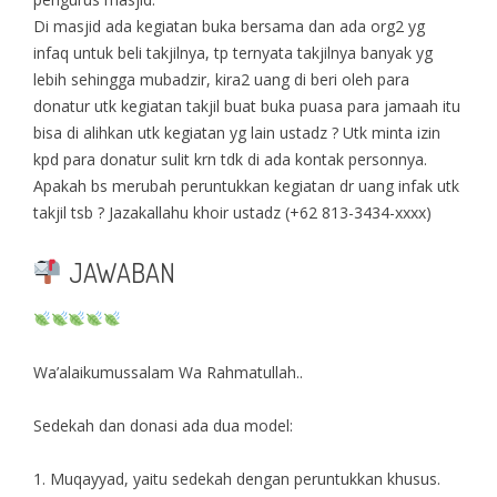
Di masjid ada kegiatan buka bersama dan ada org2 yg
infaq untuk beli takjilnya, tp ternyata takjilnya banyak yg
lebih sehingga mubadzir, kira2 uang di beri oleh para
donatur utk kegiatan takjil buat buka puasa para jamaah itu
bisa di alihkan utk kegiatan yg lain ustadz ? Utk minta izin
kpd para donatur sulit krn tdk di ada kontak personnya.
Apakah bs merubah peruntukkan kegiatan dr uang infak utk
takjil tsb ? Jazakallahu khoir ustadz (+62 813-3434-xxxx)
JAWABAN
Wa’alaikumussalam Wa Rahmatullah..
Sedekah dan donasi ada dua model:
1. Muqayyad, yaitu sedekah dengan peruntukkan khusus.