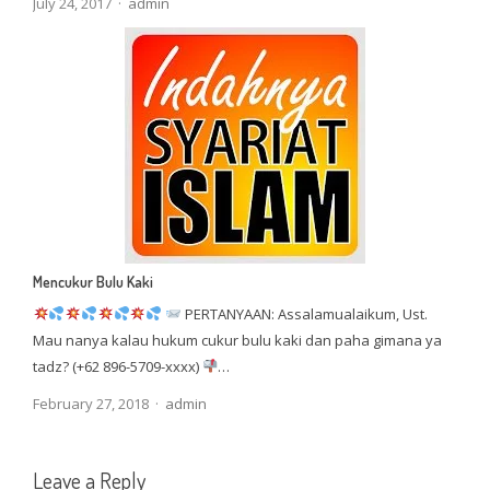
Author
July 24, 2017
admin
Mencukur Bulu Kaki
PERTANYAAN: Assalamualaikum, Ust.
Mau nanya kalau hukum cukur bulu kaki dan paha gimana ya
tadz? (+62 896-5709-xxxx)
…
Author
February 27, 2018
admin
Leave a Reply