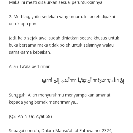
Maka ini mesti disalurkan sesuai peruntukkannya.
2. Muthlaq, yaitu sedekah yang umum. Ini boleh dipakai
untuk apa pun.
Jadi, kalo sejak awal sudah diniatkan secara khusus untuk
buka bersama maka tidak boleh untuk selainnya walau
sama-sama kebaikan.
Allah Ta’ala berfirman:
إِنَّ ٱللَّهَ يَأۡمُرُكُمۡ أَن تُؤَدُّواْ ٱلۡأَمَٰنَٰتِ إِلَىٰٓ أَهۡلِهَا
Sungguh, Allah menyuruhmu menyampaikan amanat
kepada yang berhak menerimanya,..
(QS. An-Nisa’, Ayat 58)
Sebagai contoh, Dalam Mausu’ah al Fatawa no. 2324,