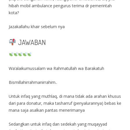
hibah mobil ambulance pengurus terima dr pemerintah
kota?
Jazakallahu khair sebelum nya
JAWABAN
Wa’alaikumussalam wa Rahmatullah wa Barakatuh
Bismillahirrahmanirrahim..
Untuk infaq yang muthlaq, di mana tidak ada arahan khusus
dari para donatur, maka tasharruf (penyalurannya) bebas ke
mana saja asalkan pantas menerimanya
Sedangkan untuk infaq dan sedekah yang muqayyad