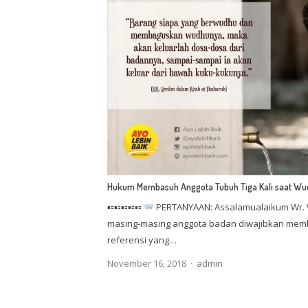
Hukum Membasuh Anggota Tubuh Tiga Kali saat Wu
▪▫▪▫▪▫▪▫▪▫
PERTANYAAN: Assalamualaikum Wr. 
masing-masing anggota badan diwajibkan mem
referensi yang…
Author
November 16, 2018
admin