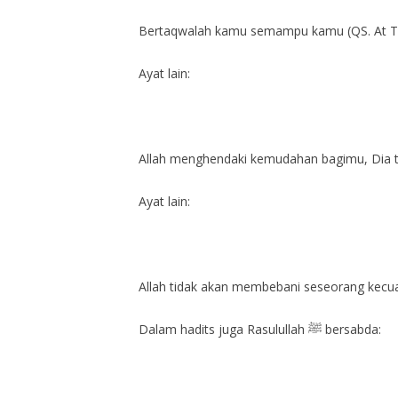
Bertaqwalah kamu semampu kamu (QS. At T
Ayat lain:
Allah menghendaki kemudahan bagimu, Dia ti
Ayat lain:
Allah tidak akan membebani seseorang kecua
Dalam hadits juga Rasulullah ﷺ bersabda: