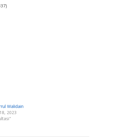
337)
rrul Walidain
18, 2023
ltasi"