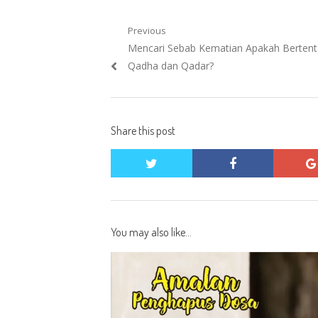
Post
Previous
Previous
Mencari Sebab Kematian Apakah Berten
navigation
post:
Qadha dan Qadar?
Share this post
twitter
facebook
You may also like...