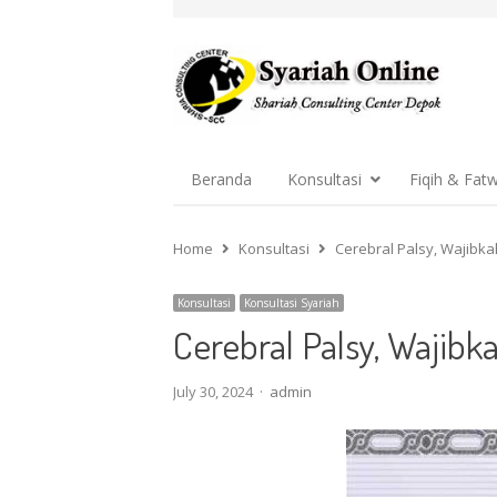
Beranda
Konsultasi
Fiqih & Fat
Home
Konsultasi
Cerebral Palsy, Wajibk
Konsultasi
Konsultasi Syariah
Cerebral Palsy, Wajibk
Author
July 30, 2024
admin