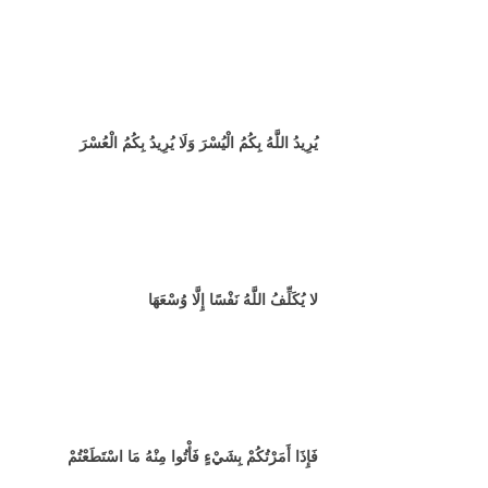
يُرِيدُ اللَّهُ بِكُمُ الْيُسْرَ وَلَا يُرِيدُ بِكُمُ الْعُسْرَ
لا يُكَلِّفُ اللَّهُ نَفْسًا إِلَّا وُسْعَهَا
فَإِذَا أَمَرْتُكُمْ بِشَيْءٍ فَأْتُوا مِنْهُ مَا اسْتَطَعْتُمْ