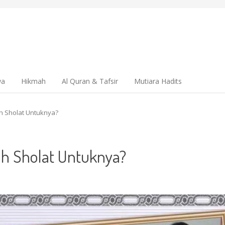
wa
Hikmah
Al Quran & Tafsir
Mutiara Hadits
ah Sholat Untuknya?
ah Sholat Untuknya?