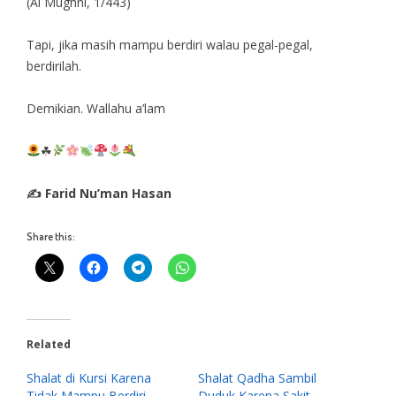
(Al Mughni, 1/443)
Tapi, jika masih mampu berdiri walau pegal-pegal,
berdirilah.
Demikian. Wallahu a’lam
☘
✍ Farid Nu’man Hasan
Share this:
Related
Shalat di Kursi Karena
Shalat Qadha Sambil
Tidak Mampu Berdiri,
Duduk Karena Sakit