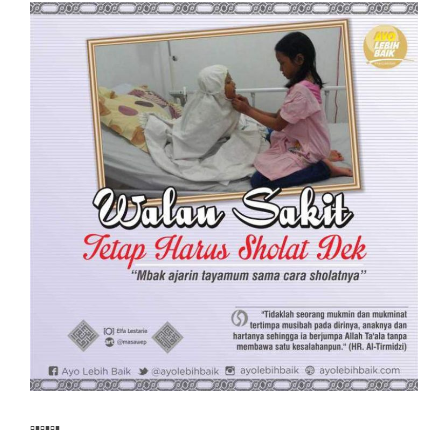
▫▪▫▪▫▪