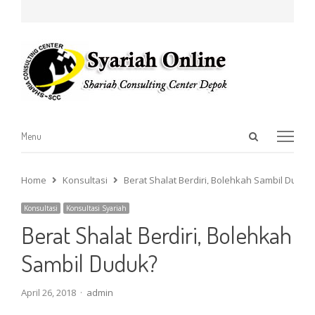
Open
Menu
Menu
search
panel
Home
Konsultasi
Berat Shalat Berdiri, Bolehkah Sambil Duduk
Konsultasi
Konsultasi Syariah
Berat Shalat Berdiri, Bolehkah
Sambil Duduk?
Author
April 26, 2018
admin