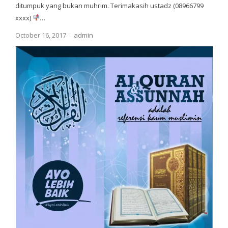
ditumpuk yang bukan muhrim. Terimakasih ustadz (08966799
xxxx)
…
Author
October 16, 2017
admin