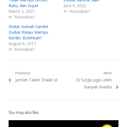
Ruku, dan Sujud
June 6, 2022
March 3, 2021
In "Konsultasi"
In "Konsultasi"
Shalat Sunnah Sambil
Duduk Walau Mampu
Berdiri, Bolehkah?
August 6, 2017
In "Konsultasi"
Post
Previous
Next
Previous
Next
Jumlah Takbir Shalat Id
Di Surga Juga Lebih
navigation
post:
post:
Banyak Wanita
You may also like...