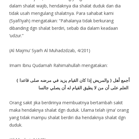
dalam shalat wajib, hendaknya dia shalat duduk dan dia
tidak usah mengulang shalatnya. Para sahabat kami
(Syafi’iyah) mengatakan: “Pahalanya tidak berkurang
dibanding dgn shalat berdiri, sebab dia dalam keadaan
‘udzur.”
(Al Majmu’ Syarh Al Muhadzdzab, 4/201)
Imam Ibnu Qudamah Rahimahullah mengatakan:
( والمريض إذا كان القيام يزيد في مرضه صلى قاعدا ) أجمع أهل
العلم على أن من لا يطيق القيام له أن يصلي جالسا
Orang sakit jika berdirinya membuatnya bertambah sakit
maka hendaknya shalat dgn duduk. Ulama telah ijma’ orang
yang tidak mampu shalat berdiri dia hendaknya shalat dgn
duduk.