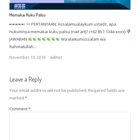
Memakai Kuku Palsu
▪▫▪▫▪▫▪▫▪▫
PERTANYAAN: Assalamualaykum ustadz, apa
hukumnya memakai kuku palsu (nail art)? (+62 857-1344-xxxx)
JAWABAN
Wa’alaikumussalam wa
Rahmatullah…
Author
November 19, 2018
admin
Leave a Reply
Your email address will not be published.
Required fields are
marked
*
Comment
*