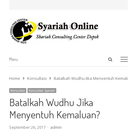
Open
Menu
Menu
search
panel
Home
Konsultasi
Batalkah Wudhu Jika Menyentuh Kemaluan?
Konsultasi
Konsultasi Syariah
Batalkah Wudhu Jika
Menyentuh Kemaluan?
Author
September 26, 2017
admin