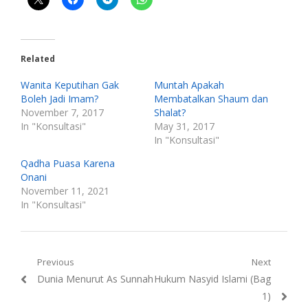
Related
Wanita Keputihan Gak
Muntah Apakah
Boleh Jadi Imam?
Membatalkan Shaum dan
November 7, 2017
Shalat?
In "Konsultasi"
May 31, 2017
In "Konsultasi"
Qadha Puasa Karena
Onani
November 11, 2021
In "Konsultasi"
Post
Previous
Next
Previous
Next
Dunia Menurut As Sunnah
Hukum Nasyid Islami (Bag
navigation
post:
post:
1)