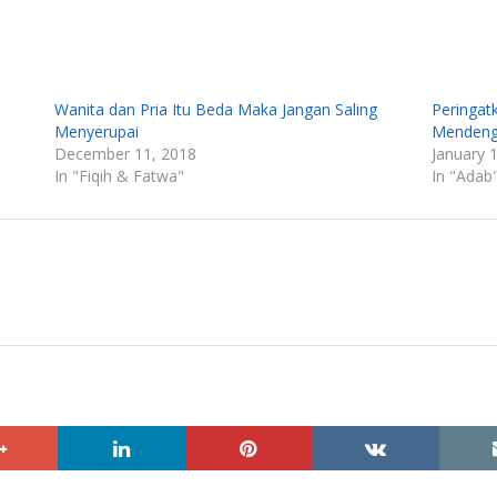
Wanita dan Pria Itu Beda Maka Jangan Saling
Peringat
Menyerupai
Mendeng
December 11, 2018
January 
In "Fiqih & Fatwa"
In "Adab
google+
linkedin
pinterest
vkontakte