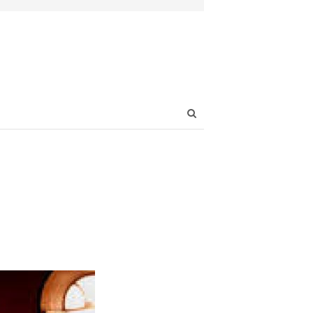
Open
search
panel