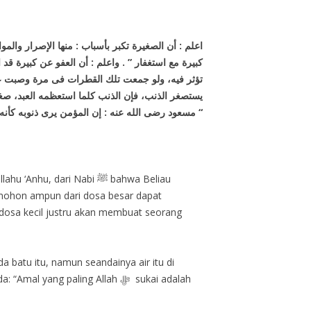
اعلم : أن الصغيرة تكبر بأسباب : منها الإصرار والم
كبيرة مع استغفار ” . واعلم : أن العفو عن كبيرة قد
تؤثر فيه، ولو جمعت تلك القطرات فى مرة وصبت عليه
يستصغر الذنب، فإن الذنب كلما استعظمه العبد، صغر 
مسعود رضى الله عنه : إن المؤمن يرى ذنوبه كأنه فى أصل جبل يخاف أن يقع عليه، وإن الفاجر يرى ذنوبه كذباب وقع على أنفه، فقال به هكذا . أخرجاه فى ” الصحيحين “
ari Nabi ﷺ bahwa Beliau
memohon ampun dari dosa besar dapat
osa kecil justru akan membuat seorang
batu itu, namun seandainya air itu di