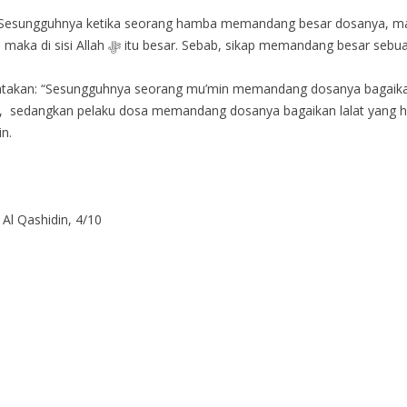
nya ketika seorang hamba memandang besar dosanya, maka di sisi Allah ﷻ itu ke
buah dosa lahir dari hati yang membenci dan
gatakan: “Sesungguhnya seorang mu’min memandang dosanya bagaika
t, sedangkan pelaku dosa memandang dosanya bagaikan lalat yang hi
in.
l Qashidin, 4/10