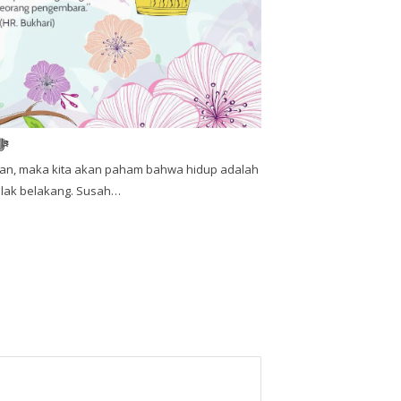
lah Tetap Memuji Allah ﷻ
upan, maka kita akan paham bahwa hidup adalah
tolak belakang. Susah…