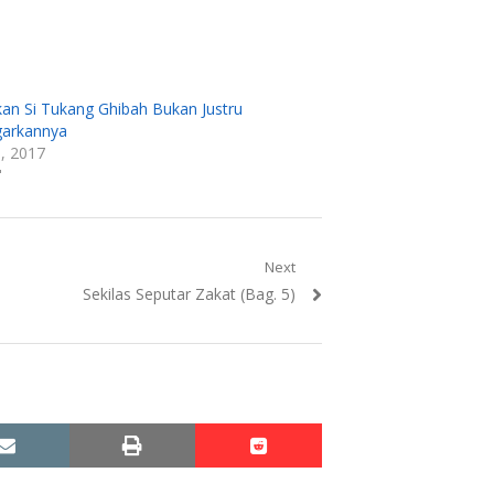
kan Si Tukang Ghibah Bukan Justru
arkannya
1, 2017
"
Next
Next
Sekilas Seputar Zakat (Bag. 5)
post:
email
print
reddit
reddit