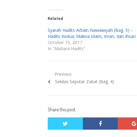
Related
Syarah Hadits Arbain Nawawiyah (Bag. 5) –
Hadits Kedua: Makna Islam, Iman, dan Ihsan
October 15, 2017
In "Mutiara Hadits"
Post
Previous
Previous
Sekilas Seputar Zakat (Bag. 4)
navigation
post:
Share this post
twitter
facebook