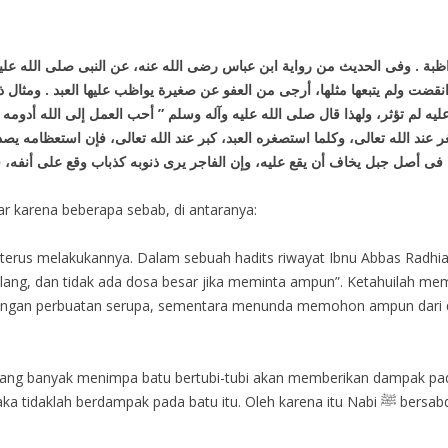
واظبة . وفى الحديث من رواية ابن عباس رضى الله عنه، عن النبى صلى الله عليه
 انقضت ولم يتبعها مثلها، أرجى من العفو عن صغيرة يواظب عليها العبد . ومثال
 لم تؤثر، ولهذا قال صلى الله عليه وآله وسلم ” أحب العمل إلى الله أدومه و
عند الله تعالى، وكلما استصغره العبد، كبر عند الله تعالى، فإن استعظامه يصدر
ar karena beberapa sebab, di antaranya:
melakukannya. Dalam sebuah hadits riwayat Ibnu Abbas Radhiallahu ‘Anhu, d
g-ulang, dan tidak ada dosa besar jika meminta ampun”. Ketahuilah 
dengan perbuatan serupa, sementara menunda memohon ampun dari d
ang banyak menimpa batu bertubi-tubi akan memberikan dampak pada 
pada batu itu. Oleh karena itu Nabi ﷺ bersabda: “Amal yang paling Allah ﷻ sukai adalah