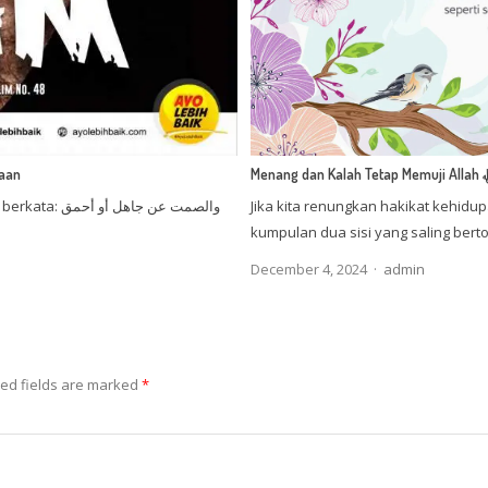
iaan
Menang dan Ka
والصمت عن جاهل
Jika kita renungkan hakikat kehid
kumpulan dua sisi yang saling ber
Author
December 4, 2024
admin
ed fields are marked
*