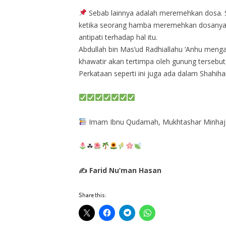
Sebab lainnya adalah meremehkan dosa. Sesungguh
ketika seorang hamba meremehkan dosanya maka di sisi Allah ﷻ itu besar. Sebab, sikap memandang besar se
antipati terhadap hal itu.
Abdullah bin Mas’ud Radhiallahu ‘Anhu men
khawatir akan tertimpa oleh gunung tersebu
Perkataan seperti ini juga ada dalam Shahiha
Imam Ibnu Qudamah, Mukhtashar Minhaj A
☘
✍ Farid Nu’man Hasan
Share this: