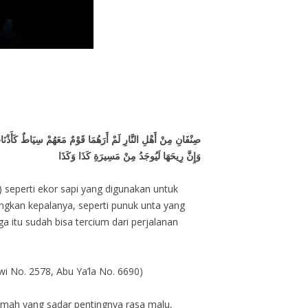
صِنْفَانِ مِنْ أَهْلِ النَّارِ لَمْ أَرَهُمَا قَوْمٌ مَعَهُمْ سِيَاطٌ كَأَذْنَا
وَإِنَّ رِيحَهَا لَيُوجَدُ مِنْ مَسِيرَةِ كَذَا وَكَذَا
seperti ekor sapi yang digunakan untuk
gkan kepalanya, seperti punuk unta yang
 itu sudah bisa tercium dari perjalanan
i No. 2578, Abu Ya’la No. 6690)
limah yang sadar pentingnya rasa malu,