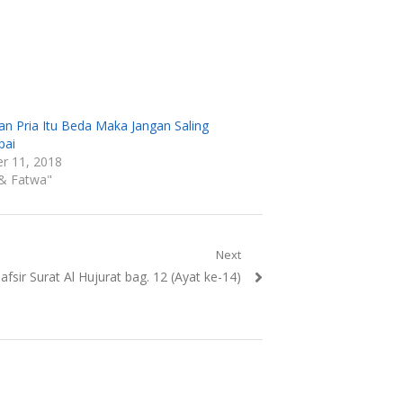
an Pria Itu Beda Maka Jangan Saling
pai
r 11, 2018
 & Fatwa"
Next
ext
afsir Surat Al Hujurat bag. 12 (Ayat ke-14)
ost: