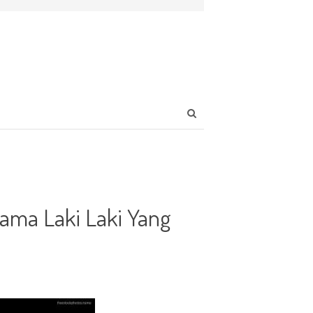
Open
search
panel
ama Laki Laki Yang