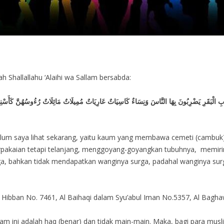
ah Shallallahu ‘Alaihi wa Sallam bersabda:
بِ الْبَقَرِ يَضْرِبُونَ بِهَا النَّاسَ وَنِسَاءٌ كَاسِيَاتٌ عَارِيَاتٌ مُمِيلَاتٌ مَائِلَاتٌ رُءُوسُهُنَّ كَأَسْنِمَةِ 
um saya lihat sekarang, yaitu kaum yang membawa cemeti (cambuk) 
pakaian tetapi telanjang, menggoyang-goyangkan tubuhnya, memirin
rga, bahkan tidak mendapatkan wanginya surga, padahal wanginya surga
Hibban No. 7461, Al Baihaqi dalam Syu’abul Iman No.5357, Al Baghaw
llam ini adalah haq (benar) dan tidak main-main. Maka, bagi para mus