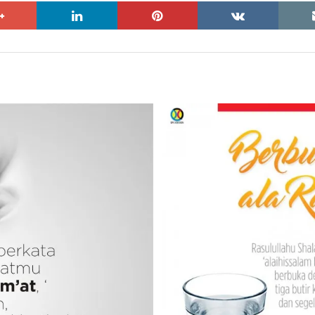
google+
linkedin
pinterest
vkontakte