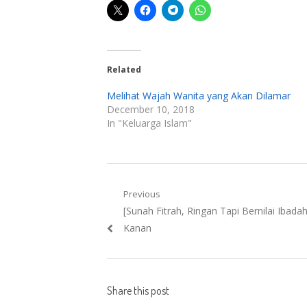
Related
Melihat Wajah Wanita yang Akan Dilamar
December 10, 2018
In "Keluarga Islam"
Post
Previous
Previous
[Sunah Fitrah, Ringan Tapi Bernilai Ibad
navigation
post:
Kanan
Share this post