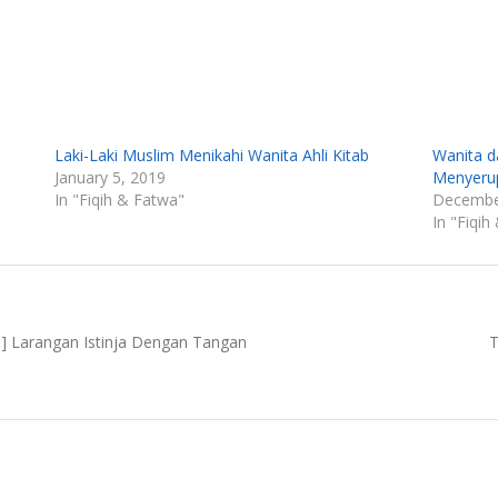
Laki-Laki Muslim Menikahi Wanita Ahli Kitab
Wanita d
January 5, 2019
Menyeru
In "Fiqih & Fatwa"
Decembe
In "Fiqih
N
ah] Larangan Istinja Dengan Tangan
T
p