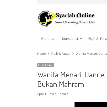
Beranda
Konsultasi
Fiqih & Fat
Home
Fiqih & Fatwa
Wanita Menari, Danc
Fiqih & Fatwa
Wanita Menari, Dance
Bukan Mahram
Author
April 11, 2017
admin