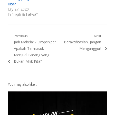
Kita?
July 27, 2020
In "Fiqih & Fatwa"
Post
Previous
Next
Previous
Next
Jadi Makelar / Dropshiper
Beraktifitaslah, Jangan
navigation
post:
post:
Apakah Termasuk
Menganggur!
Menjual Barang yang
Bukan Milik Kita?
You may also like...