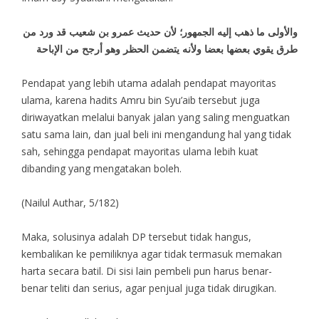
والأولى ما ذهب إليه الجمهور؛ لأن حديث عمرو بن شعيب قد ورد من
طرق يقوي بعضها بعضا ولأنه يتضمن الحظر وهو أرجح من الإباحة
Pendapat yang lebih utama adalah pendapat mayoritas
ulama, karena hadits Amru bin Syu’aib tersebut juga
diriwayatkan melalui banyak jalan yang saling menguatkan
satu sama lain, dan jual beli ini mengandung hal yang tidak
sah, sehingga pendapat mayoritas ulama lebih kuat
dibanding yang mengatakan boleh.
(Nailul Authar, 5/182)
Maka, solusinya adalah DP tersebut tidak hangus,
kembalikan ke pemiliknya agar tidak termasuk memakan
harta secara batil. Di sisi lain pembeli pun harus benar-
benar teliti dan serius, agar penjual juga tidak dirugikan.