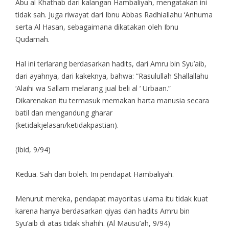
Abu al Khathab dari kalangan Hambaliyah, mengatakan ini
tidak sah. Juga riwayat dari Ibnu Abbas Radhiallahu ‘Anhuma
serta Al Hasan, sebagaimana dikatakan oleh Ibnu
Qudamah.
Hal ini terlarang berdasarkan hadits, dari Amru bin Syu’aib,
dari ayahnya, dari kakeknya, bahwa: “Rasulullah Shallallahu
‘Alaihi wa Sallam melarang jual beli al ‘ Urbaan.”
Dikarenakan itu termasuk memakan harta manusia secara
batil dan mengandung gharar
(ketidakjelasan/ketidakpastian).
(Ibid, 9/94)
Kedua. Sah dan boleh. Ini pendapat Hambaliyah.
Menurut mereka, pendapat mayoritas ulama itu tidak kuat
karena hanya berdasarkan qiyas dan hadits Amru bin
Syu’aib di atas tidak shahih. (Al Mausu’ah, 9/94)