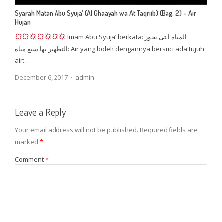
Syarah Matan Abu Syuja’ (Al Ghaayah wa At Taqriib) (Bag. 2) – Air
Hujan
Imam Abu Syuja’ berkata: المياه التى يجوز
التطهير بها سبع مياه: Air yang boleh dengannya bersuci ada tujuh
air:…
Author
December 6, 2017
admin
Leave a Reply
Your email address will not be published.
Required fields are
marked
*
Comment
*