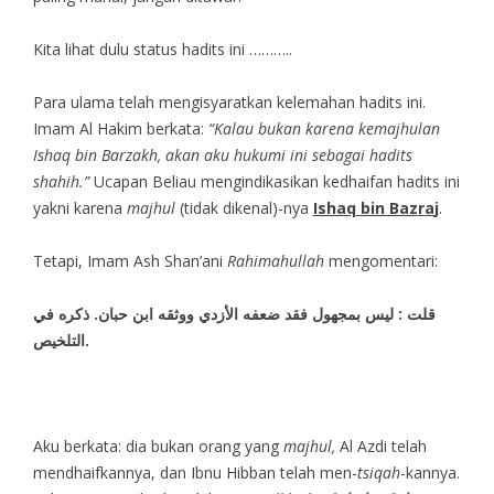
Kita lihat dulu status hadits ini ………..
Para ulama telah mengisyaratkan kelemahan hadits ini.
Imam Al Hakim berkata:
“Kalau bukan karena kemajhulan
Ishaq bin Barzakh, akan aku hukumi ini sebagai hadits
shahih.”
Ucapan Beliau mengindikasikan kedhaifan hadits ini
yakni karena
majhul
(tidak dikenal)-nya
Ishaq bin Baz
r
a
j
.
Tetapi, Imam Ash Shan’ani
Rahimahullah
mengomentari:
قلت
: ليس بمجهول فقد ضعفه الأزدي ووثقه ابن حبان. ذكره في
التلخيص.
Aku berkata: dia bukan orang yang
majhul,
Al Azdi telah
mendhaifkannya, dan Ibnu Hibban telah men-
tsiqah
-kannya.