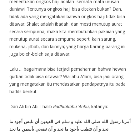
menentukan ongkos haji adalah semata-mata urusan
duniawi. Tentunya ongkos haji bisa ditekan bukan? Dan,
tidak ada yang mengatakan bahwa ongkos haji tidak bisa
ditawar. Shalat adalah ibadah, dan mesti menutup aurat
secara sempurna, maka kita membutuhkan pakaian yang
menutup aurat secara sempurna seperti kain sarung,
mukena, jilbab, dan lainnya; yang harga barang-barang ini
juga boleh-boleh saja ditawar.
Lalu … bagaimana bisa terjadi pemahaman bahwa hewan
qurban tidak bisa ditawar? Wallahu A’lam, bisa jadi orang
yang mengatakan itu mendasarkan pendapatnya itu pada
hadits berikut.
Dari Ali bin Abi Thalib
Radhiallahu ‘Anhu
, katanya:
أمرنا رسول الله صلى الله عليه و سلم في العيدين أن نلبس أجود ما
نجد و أن نتطيب بأجود ما نجد و أن نضحي بأسمن ما نجد