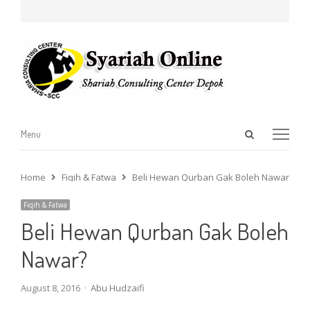
Open
Menu
Menu
search
panel
Home
Fiqih & Fatwa
Beli Hewan Qurban Gak Boleh Nawar?
Fiqih & Fatwa
Beli Hewan Qurban Gak Boleh
Nawar?
Author
August 8, 2016
Abu Hudzaifi