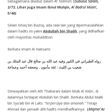
Sebagaimana disebut dalam
At Talkhish
.
(
Subulus Salam
,
2/72. Lihat juga Imam Ibnul Mulqin,
Al Badrul Munir
,
5/46)
Selain Ishaq bin Bazraj, ada rawi lain yang dipermasalahkan
dalam hadits ini yakni
Abdullah bin Shalih
, yang didhaifkan
oleh mayoritas muhadditsin.
Berkata Imam Al Haitsami:
رواه الطبراني في الكبير وفيه عبد الله بن صالح قال عبد الملك بن
شعيب بن الليث : ثقة مأمون . وضعفه أحمد وجماعة
Diriwayatkan oleh Ath Thabarani dalam kitab
Al Kabir
, di
dalamnya terdapat Abdullah bin Shalih. Berkata Abdul Malik
bin Syu’aib bin Al Laits:
“terpercaya dan amanah.”
Tetapi
Ahmad dan jamaah ahli hadits mendhaifkannya.
(
Majma’ Az