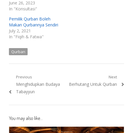
June 26, 2023
In "Konsultasi"
Pemilik Qurban Boleh
Makan Qurbannya Sendiri
July 2, 2021
In "Fiqih & Fatwa"
Qurban
Post
Previous
Next
Previous
Next
Menghidupkan Budaya
Berhutang Untuk Qurban
navigation
post:
post:
Tabayyun
You may also like...