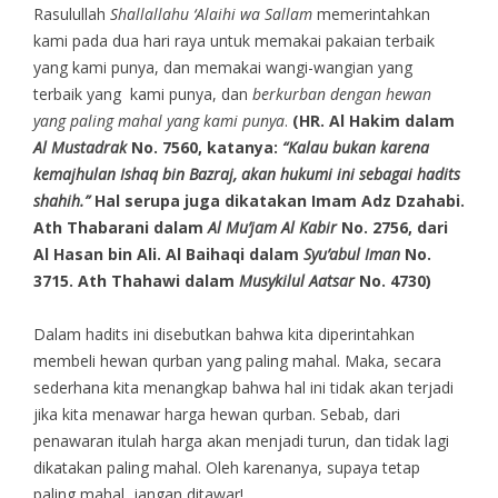
Rasulullah
Shallallahu ‘Alaihi wa Sallam
memerintahkan
kami pada dua hari raya untuk memakai pakaian terbaik
yang kami punya, dan memakai wangi-wangian yang
terbaik yang kami punya, dan
berkurban dengan hewan
yang paling mahal yang kami punya
.
(HR. Al Hakim dalam
Al Mustadrak
No. 7560, katanya:
“Kalau bukan karena
kemajhulan Ishaq bin Baz
raj
, akan hukumi ini sebagai hadits
shahih.”
Hal serupa juga dikatakan Imam Adz Dzahabi.
Ath Thabarani dalam
Al Mu’jam Al Kabir
No. 2756, dari
Al Hasan bin Ali. Al Baihaqi dalam
Syu’abul Iman
No.
3715. Ath Thahawi dalam
Musykilul Aatsar
No. 4730)
Dalam hadits ini disebutkan bahwa kita diperintahkan
membeli hewan qurban yang paling mahal. Maka, secara
sederhana kita menangkap bahwa hal ini tidak akan terjadi
jika kita menawar harga hewan qurban. Sebab, dari
penawaran itulah harga akan menjadi turun, dan tidak lagi
dikatakan paling mahal. Oleh karenanya, supaya tetap
paling mahal, jangan ditawar!