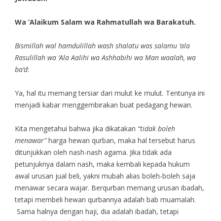
Wa ‘Alaikum Salam wa Rahmatullah wa Barakatuh.
Bismillah wal hamdulillah wash shalatu was salamu ‘ala
Rasulillah wa ‘Ala Aalihi wa Ashhabihi wa Man waalah, wa
ba’d
:
Ya, hal itu memang tersiar dari mulut ke mulut. Tentunya ini
menjadi kabar menggembirakan buat pedagang hewan.
Kita mengetahui bahwa jika dikatakan
“tidak boleh
menawar”
harga hewan qurban, maka hal tersebut harus
ditunjukkan oleh nash-nash agama. Jika tidak ada
petunjuknya dalam nash, maka kembali kepada hukum
awal urusan jual beli, yakni mubah alias boleh-boleh saja
menawar secara wajar. Berqurban memang urusan ibadah,
tetapi membeli hewan qurbannya adalah bab muamalah.
Sama halnya dengan haji, dia adalah ibadah, tetapi