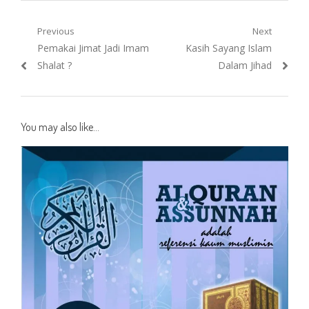
Post
Previous
Next
Previous
Next
Pemakai Jimat Jadi Imam
Kasih Sayang Islam
navigation
post:
post:
Shalat ?
Dalam Jihad
You may also like...