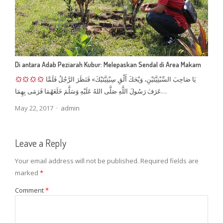
Di antara Adab Peziarah Kubur: Melepaskan Sendal di Area Makam
يَا صَاحِبَ السِّبْتِيَّتَيْنِ، وَيْحَكَ أَلْقِ سِبْتِيَّتَيْكَ» فَنَظَرَ الرَّجُلُ فَلَمَّا
عَرَفَ رَسُولَ اللَّهِ صَلَّى اللهُ عَلَيْهِ وَسَلَّمَ خَلَعَهُمَا فَرَمَى بِهِمَا…
Author
May 22, 2017
admin
Leave a Reply
Your email address will not be published.
Required fields are
marked
*
Comment
*