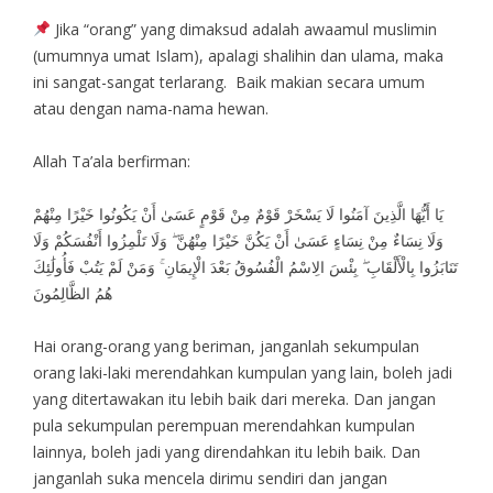
Jika “orang” yang dimaksud adalah awaamul muslimin
(umumnya umat Islam), apalagi shalihin dan ulama, maka
ini sangat-sangat terlarang. Baik makian secara umum
atau dengan nama-nama hewan.
Allah Ta’ala berfirman:
يَا أَيُّهَا الَّذِينَ آمَنُوا لَا يَسْخَرْ قَوْمٌ مِنْ قَوْمٍ عَسَىٰ أَنْ يَكُونُوا خَيْرًا مِنْهُمْ
وَلَا نِسَاءٌ مِنْ نِسَاءٍ عَسَىٰ أَنْ يَكُنَّ خَيْرًا مِنْهُنَّ ۖ وَلَا تَلْمِزُوا أَنْفُسَكُمْ وَلَا
تَنَابَزُوا بِالْأَلْقَابِ ۖ بِئْسَ الِاسْمُ الْفُسُوقُ بَعْدَ الْإِيمَانِ ۚ وَمَنْ لَمْ يَتُبْ فَأُولَٰئِكَ
هُمُ الظَّالِمُونَ
Hai orang-orang yang beriman, janganlah sekumpulan
orang laki-laki merendahkan kumpulan yang lain, boleh jadi
yang ditertawakan itu lebih baik dari mereka. Dan jangan
pula sekumpulan perempuan merendahkan kumpulan
lainnya, boleh jadi yang direndahkan itu lebih baik. Dan
janganlah suka mencela dirimu sendiri dan jangan