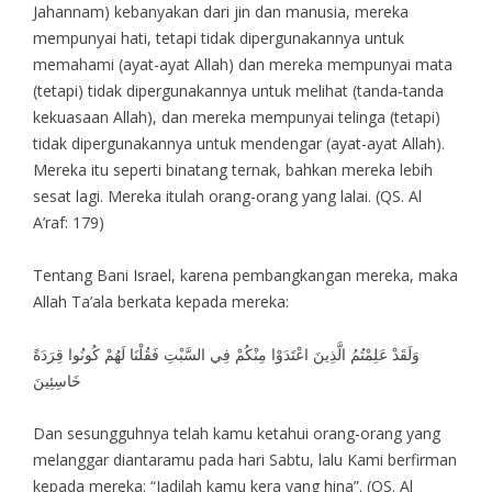
Jahannam) kebanyakan dari jin dan manusia, mereka
mempunyai hati, tetapi tidak dipergunakannya untuk
memahami (ayat-ayat Allah) dan mereka mempunyai mata
(tetapi) tidak dipergunakannya untuk melihat (tanda-tanda
kekuasaan Allah), dan mereka mempunyai telinga (tetapi)
tidak dipergunakannya untuk mendengar (ayat-ayat Allah).
Mereka itu seperti binatang ternak, bahkan mereka lebih
sesat lagi. Mereka itulah orang-orang yang lalai. (QS. Al
A’raf: 179)
Tentang Bani Israel, karena pembangkangan mereka, maka
Allah Ta’ala berkata kepada mereka:
وَلَقَدْ عَلِمْتُمُ الَّذِينَ اعْتَدَوْا مِنْكُمْ فِي السَّبْتِ فَقُلْنَا لَهُمْ كُونُوا قِرَدَةً
خَاسِئِينَ
Dan sesungguhnya telah kamu ketahui orang-orang yang
melanggar diantaramu pada hari Sabtu, lalu Kami berfirman
kepada mereka: “Jadilah kamu kera yang hina”. (QS. Al