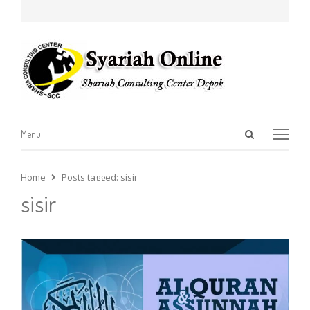
Open
Menu
Menu
search
panel
Home
Posts tagged:
sisir
sisir