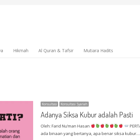
wa
Hikmah
Al Quran & Tafsir
Mutiara Hadits
Konsultasi
Konsultasi Syariah
Adanya Siksa Kubur adalah Pasti
Oleh: Farid Nu’man Hasan
PERTA
ada binaan yang bertanya, apa benar siksa kubur…