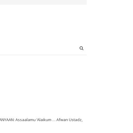
Open
search
panel
NYAAN: Assaalamu ‘Alaikum … Afwan Ustadz,