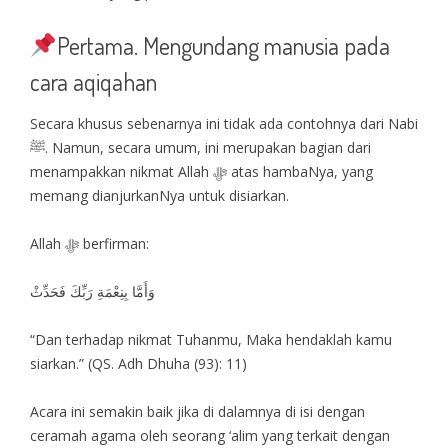
Pertama. Mengundang manusia pada
cara aqiqahan
Secara khusus sebenarnya ini tidak ada contohnya dari Nabi
ﷺ. Namun, secara umum, ini merupakan bagian dari
menampakkan nikmat Allah ﷻ atas hambaNya, yang
memang dianjurkanNya untuk disiarkan.
Allah ﷻ berfirman:
وَأَمَّا بِنِعْمَةِ رَبِّكَ فَحَدِّثْ
“Dan terhadap nikmat Tuhanmu, Maka hendaklah kamu
siarkan.” (QS. Adh Dhuha (93): 11)
Acara ini semakin baik jika di dalamnya di isi dengan
ceramah agama oleh seorang ‘alim yang terkait dengan