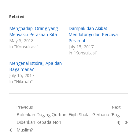
Related
Menghadapi Orang yang
Dampak dan Akibat
Menyakiti Perasaan Kita
Mendatangi dan Percaya
May 5, 2018
Peramal
In "Konsultasi"
July 15, 2017
In "Konsultasi"
Mengenal Istidraj; Apa dan
Bagaimana?
July 15, 2017
In "Hikmah"
Post
Previous
Next
Previous
Next
Bolehkah Daging Qurban
Fiqih Shalat Gerhana (Bag.
navigation
post:
post:
Diberikan Kepada Non
4)
Muslim?