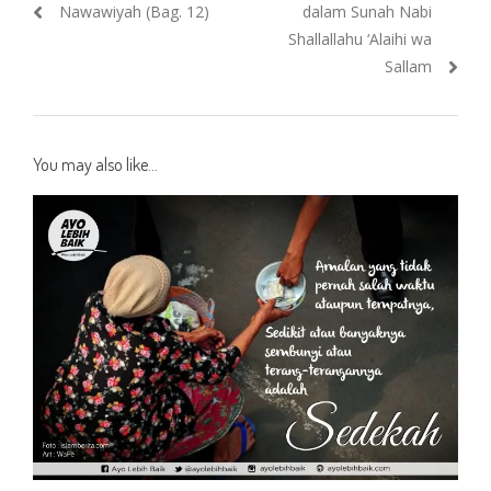
navigation
post:
post:
Nawawiyah (Bag. 12)
dalam Sunah Nabi
Shallallahu ‘Alaihi wa
Sallam
You may also like...