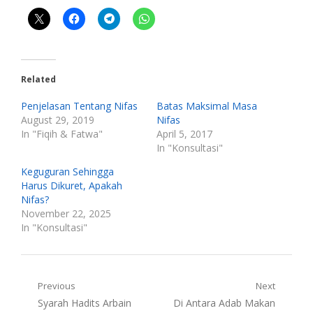
Related
Penjelasan Tentang Nifas
Batas Maksimal Masa
August 29, 2019
Nifas
In "Fiqih & Fatwa"
April 5, 2017
In "Konsultasi"
Keguguran Sehingga
Harus Dikuret, Apakah
Nifas?
November 22, 2025
In "Konsultasi"
Post
Previous
Next
Previous
Next
Syarah Hadits Arbain
Di Antara Adab Makan