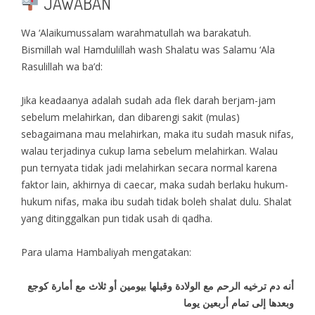
JAWABAN
Wa ‘Alaikumussalam warahmatullah wa barakatuh.
Bismillah wal Hamdulillah wash Shalatu was Salamu ‘Ala
Rasulillah wa ba’d:
Jika keadaanya adalah sudah ada flek darah berjam-jam
sebelum melahirkan, dan dibarengi sakit (mulas)
sebagaimana mau melahirkan, maka itu sudah masuk nifas,
walau terjadinya cukup lama sebelum melahirkan. Walau
pun ternyata tidak jadi melahirkan secara normal karena
faktor lain, akhirnya di caecar, maka sudah berlaku hukum-
hukum nifas, maka ibu sudah tidak boleh shalat dulu. Shalat
yang ditinggalkan pun tidak usah di qadha.
Para ulama Hambaliyah mengatakan:
أنه دم ترخيه الرحم مع الولادة وقبلها بيومين أو ثلاث مع أمارة كوجع
وبعدها إلى تمام أربعين يوما