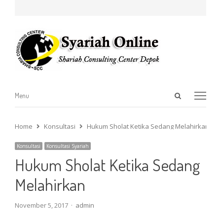
Open
Menu
Menu
search
panel
Home
Konsultasi
Hukum Sholat Ketika Sedang Melahirkan
Konsultasi
Konsultasi Syariah
Hukum Sholat Ketika Sedang
Melahirkan
Author
November 5, 2017
admin