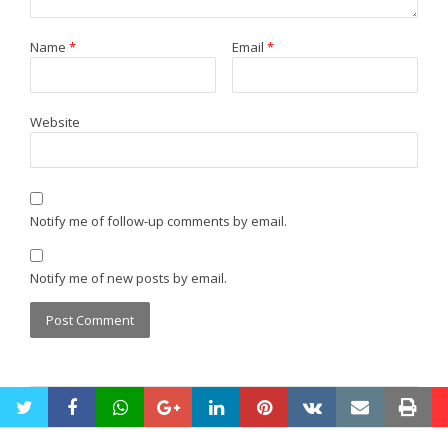
Name
*
Email
*
Website
Notify me of follow-up comments by email.
Notify me of new posts by email.
twitter
facebook
whatsapp
google+
linkedin
pinterest
vkontakte
email
pri
Maintenance by
OS Tech