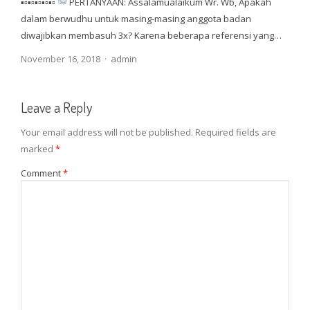
▪▫▪▫▪▫▪▫▪▫
PERTANYAAN: Assalamualaikum Wr. Wb, Apakah
dalam berwudhu untuk masing-masing anggota badan
diwajibkan membasuh 3x? Karena beberapa referensi yang…
Author
November 16, 2018
admin
Leave a Reply
Your email address will not be published.
Required fields are
marked
*
Comment
*