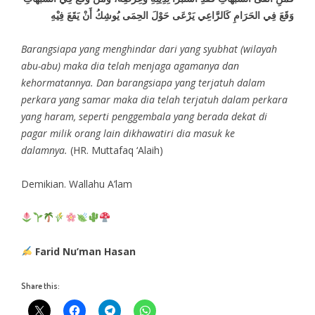
وَقَعَ فِي الحَرَامِ كَالرَّاعِي يَرْعَى حَوْلَ الحِمَى يُوشِكُ أَنْ يَقَعَ فِيْهِ
Barangsiapa yang menghindar dari yang syubhat (wilayah
abu-abu) maka dia telah menjaga agamanya dan
kehormatannya. Dan barangsiapa yang terjatuh dalam
perkara yang samar maka dia telah terjatuh dalam perkara
yang haram, seperti penggembala yang berada dekat di
pagar milik orang lain dikhawatiri dia masuk ke
dalamnya.
(HR. Muttafaq ‘Alaih)
Demikian. Wallahu A’lam
Farid Nu’man Hasan
Share this: