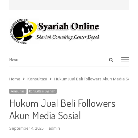
Open
Menu
Menu
search
panel
Home
Konsultasi
Hukum Jual Beli Followers Akun Media Sosial
Konsultasi
Konsultasi Syariah
Hukum Jual Beli Followers
Akun Media Sosial
Author
September 4, 2025
admin