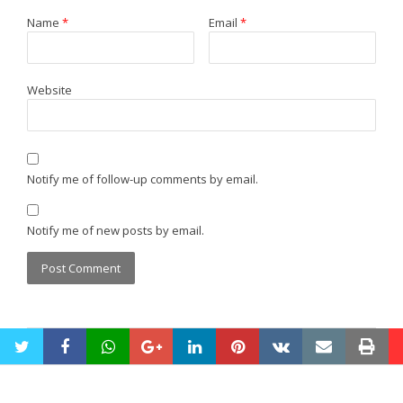
Name
*
Email
*
Website
Notify me of follow-up comments by email.
Notify me of new posts by email.
twitter
facebook
whatsapp
google+
linkedin
pinterest
vkontakte
email
pri
Maintenance by
OS Tech