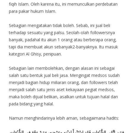
fiqih Islam. Oleh karena itu, ini memunculkan perdebatan
para pakar hukum Islam.
Sebagian mengatakan tidak boleh. Sebab, ini jual beli
terhadap sesuatu yang palsu. Seolah-olah followersnya
banyak, padahal itu akun 1 orang atau berberapa orang,
tapi dia membuat akun sebanyak2-banyaknya. Itu masuk
kategori Al Ghisy, penipuan.
Sebagian lain membolehkan, dengan alasan ini sebagai
salah satu bentuk jual beli jasa. Mengingat medsos sudah
menjadi bagian hidup miliaran orang, dan followers telah
menjadi salah satu jenis aset kekayaan pegiat medsos,
maka boleh dijual belikan, asalkan untuk tujuan halal dan
pada bidang yang halal.
Namun menghindarinya lebih aman, sebagaimana hadits:
فمَنِ اتَّقَى الشُّبُهَاتِ فَقَدِ اسْتَبْرأَ لِدِيْنِهِ وعِرْضِه، وَمَنْ وَقَعَ فِي الشُّبُهَاتِ