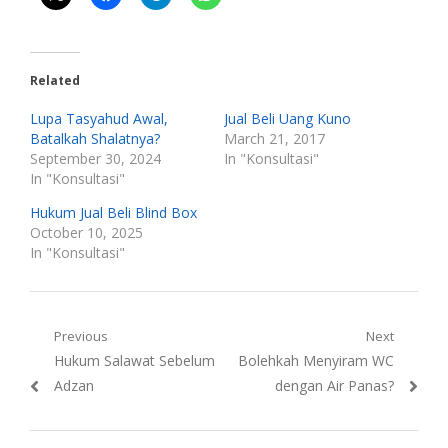
Related
Lupa Tasyahud Awal,
Jual Beli Uang Kuno
Batalkah Shalatnya?
March 21, 2017
September 30, 2024
In "Konsultasi"
In "Konsultasi"
Hukum Jual Beli Blind Box
October 10, 2025
In "Konsultasi"
Post
Previous
Next
Previous
Next
Hukum Salawat Sebelum
Bolehkah Menyiram WC
navigation
post:
post:
Adzan
dengan Air Panas?