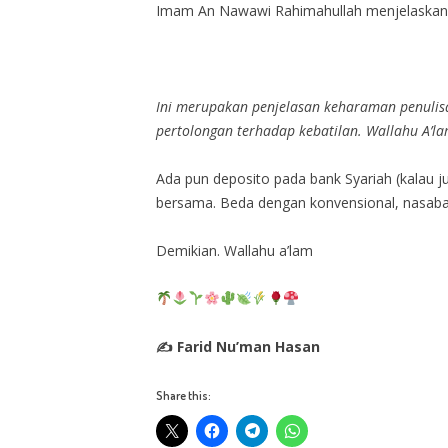
Imam An Nawawi Rahimahullah menjelaskan
Ini merupakan penjelasan keharaman penulisa
pertolongan terhadap kebatilan. Wallahu A’la
Ada pun deposito pada bank Syariah (kalau j
bersama. Beda dengan konvensional, nasabah d
Demikian. Wallahu a’lam
✍ Farid Nu’man Hasan
Share this: