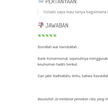
PERTANYAAN:
Ustadz saya mau tanya bagaimana 
JAWABAN
Bismillah wal Hamdulillah ..
Bank Konvensional, sepenuhnya menggunakan
keumuman hadits berikut.
Rasulullah ﷺ melaknat pemakan rib