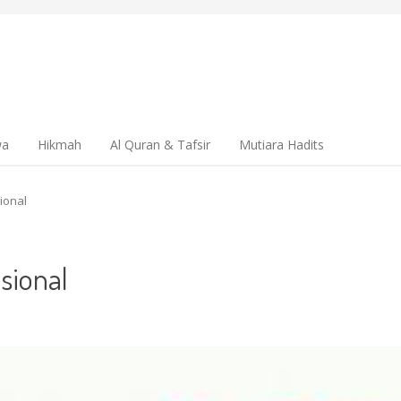
wa
Hikmah
Al Quran & Tafsir
Mutiara Hadits
ional
sional