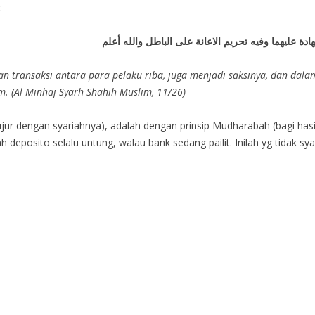
:
هادة عليهما وفيه تحريم الاعانة على الباطل والله أعلم
n transaksi antara para pelaku riba, juga menjadi saksinya, dan dala
m. (Al Minhaj Syarh Shahih Muslim, 11/26)
ujur dengan syariahnya), adalah dengan prinsip Mudharabah (bagi has
eposito selalu untung, walau bank sedang pailit. Inilah yg tidak sya