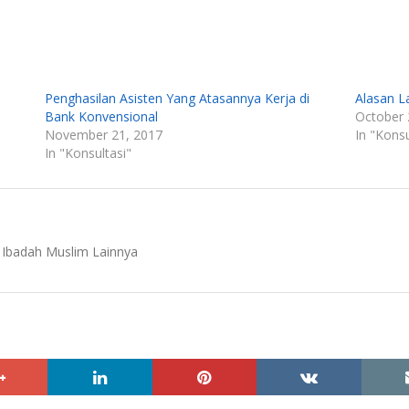
Penghasilan Asisten Yang Atasannya Kerja di
Alasan L
Bank Konvensional
October 
November 21, 2017
In "Konsu
In "Konsultasi"
Ibadah Muslim Lainnya
google+
linkedin
pinterest
vkontakte