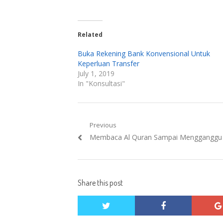
Related
Buka Rekening Bank Konvensional Untuk
Keperluan Transfer
July 1, 2019
In "Konsultasi"
Post
Previous
Previous
Membaca Al Quran Sampai Mengganggu 
navigation
post:
Share this post
twitter
facebook