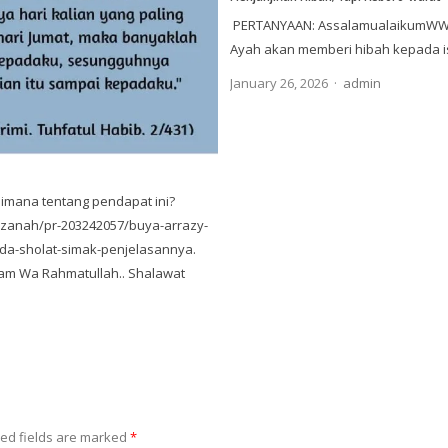
PERTANYAAN: AssalamualaikumWW U
Ayah akan memberi hibah kepada i
Author
January 26, 2026
admin
mana tentang pendapat ini?
azanah/pr-203242057/buya-arrazy-
ada-sholat-simak-penjelasannya.
am Wa Rahmatullah.. Shalawat
ed fields are marked
*