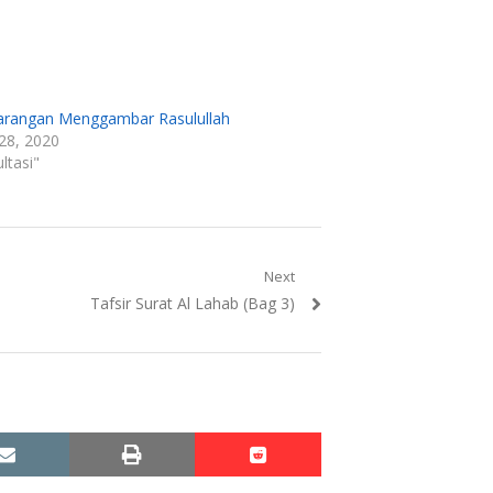
arangan Menggambar Rasulullah
28, 2020
ltasi"
Next
Next
Tafsir Surat Al Lahab (Bag 3)
post:
email
print
reddit
reddit