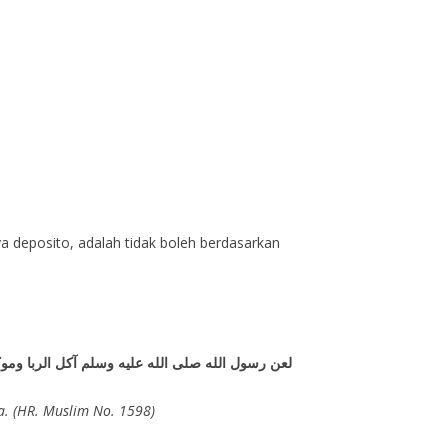
 deposito, adalah tidak boleh berdasarkan
لعن رسول الله صلى الله عليه وسلم آكل الربا وموك
ama. (HR. Muslim No. 1598)