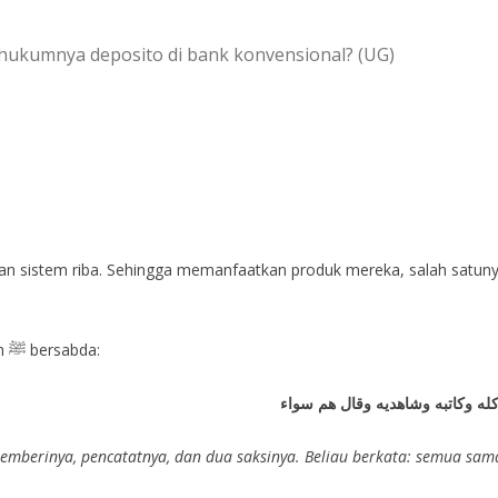
hukumnya deposito di bank konvensional? (UG)
 sistem riba. Sehingga memanfaatkan produk mereka, salah satunya
Dari Jabir Radhiallahu ‘Anhu, bahwa Rasulullah ﷺ bersabda:
له وكاتبه وشاهديه وقال هم سواء
a, yang memberinya, pencatatnya, dan dua saksinya. Beliau berkata: semua s