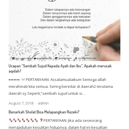
Ucapan “Sembah Sujud Kepada Ayah dan Ibu”, Apakah merusak
aqidah?
▪▫▪▫▪▫▪▫
PERTANYAAN: Assalamualaikum Semoga allah
merahmati kita semua. Sering beredar di daerah2 terutama
daerah sy Seperti,”sembah sujud untuk si…
Author
August 7, 2018
admin
Benarkah Sholat Bisa Melapangkan Rezeki?
PERTANYAAN: Jika ada seseorang
mengadukan kesulitan hidupnya, dalam hal ini kesulitan