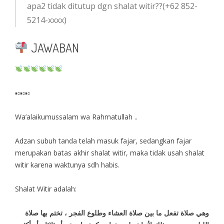
apa2 tidak ditutup dgn shalat witir??(+62 852-
5214-xxxx)
JAWABAN
▪▫▪▫▪▫
Wa’alaikumussalam wa Rahmatullah ..
Adzan subuh tanda telah masuk fajar, sedangkan fajar
merupakan batas akhir shalat witir, maka tidak usah shalat
witir karena waktunya sdh habis.
Shalat Witir adalah:
وهي صلاة تفعل ما بين صلاة العشاء وطلوع الفجر ، تختم بها صلاة