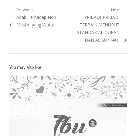
Post
Previous
Next
Previous
Next
Adab Terhadap Non
PRIBADI-PRIBADI
navigation
post:
post:
Muslim yang Wafat
TERBAIK MENURUT
STANDAR AL QURAN
DAN AS SUNNAH
You may also like...