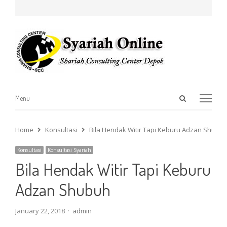
Open
Menu
Menu
search
panel
Home
Konsultasi
Bila Hendak Witir Tapi Keburu Adzan Shubu
Konsultasi
Konsultasi Syariah
Bila Hendak Witir Tapi Keburu
Adzan Shubuh
Author
January 22, 2018
admin