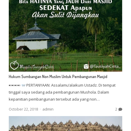
Hukum Sumbangan Non Muslim Untuk Pembangunan Masjid
▪▫▪▫▪▫▪▫
PERTANYAAN: Assalamu’alaikum Ustadz. Di tempat
tinggal saya sedang ada pembangunan Mushola. Dalam
kepanitian pembangunan tersebut ada yang non…
Author
October 22, 2018
admin
2