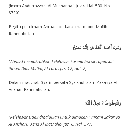
(Imam Abdurrazzaq, Al Mushannaf, Juz.4, Hal. 530. No.
8750)
Begitu pula Imam Ahmad, berkata Imam Ibnu Muflih
Rahimahullah:
وَكَرِهَ أَحْمَدُ الْخُفَّاشَ لِأَنَّهُ مَسْخٌ
“Ahmad memakruhkan kelelawar karena buruk rupanya.”
(Imam Ibnu Muflih, Al Furu’, Juz. 12, Hal. 2)
Dalam madzhab Syafi’i, berkata Syaikhul Islam Zakariya Al
Anshari Rahimahullah:
وَالْوَطْوَاطُ لَا يَحِلُّ أَكْلُهُ
“Kelelewar tidak dihalalkan untuk dimakan.” (Imam Zakariya
Al Anshari, Asna Al Mathalib, Juz. 6, Hal. 377)