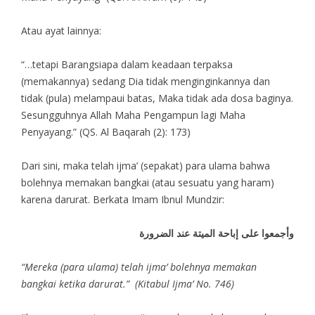
Atau ayat lainnya:
“…tetapi Barangsiapa dalam keadaan terpaksa
(memakannya) sedang Dia tidak menginginkannya dan
tidak (pula) melampaui batas, Maka tidak ada dosa baginya.
Sesungguhnya Allah Maha Pengampun lagi Maha
Penyayang.” (QS. Al Baqarah (2): 173)
Dari sini, maka telah ijma’ (sepakat) para ulama bahwa
bolehnya memakan bangkai (atau sesuatu yang haram)
karena darurat. Berkata Imam Ibnul Mundzir:
وأجمعوا على إباحة الميتة عند الضرورة
“Mereka (para ulama) telah ijma’ bolehnya memakan
bangkai ketika darurat.” (Kitabul Ijma’ No. 746)