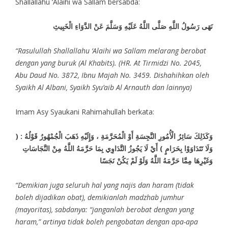
Shallallahu ‘Alaihi wa Sallam bersabda:
نَهَى رَسُولُ اللَّهِ صَلَّى اللَّهُ عَلَيْهِ وَسَلَّمَ عَنْ الدَّوَاءِ الْخَبِيثِ
“Rasulullah Shallallahu ‘Alaihi wa Sallam melarang berobat
dengan yang buruk (Al Khabits). (HR. At Tirmidzi No. 2045,
Abu Daud No. 3872, Ibnu Majah No. 3459. Dishahihkan oleh
Syaikh Al Albani, Syaikh Syu’aib Al Arnauth dan lainnya)
Imam Asy Syaukani Rahimahullah berkata:
وَكَذَلِكَ سَائِرُ الْأُمُورِ النَّجِسَةِ أَوْ الْمُحَرَّمَةِ ، وَإِلَيْهِ ذَهَبَ الْجُمْهُورُ قَوْلُهُ : (
وَلَا تَتَدَاوَوْا بِحَرَامٍ ) أَيْ لَا يَجُوزُ التَّدَاوِي بِمَا حَرَّمَهُ اللَّهُ مِنْ النَّجَاسَاتِ
وَغَيْرِهَا مِمَّا حَرَّمَهُ اللَّهُ وَلَوْ لَمْ يَكُنْ نَجَسًا
“Demikian juga seluruh hal yang najis dan haram (tidak
boleh dijadikan obat), demikianlah madzhab jumhur
(mayoritas), sabdanya: “janganlah berobat dengan yang
haram,” artinya tidak boleh pengobatan dengan apa-apa