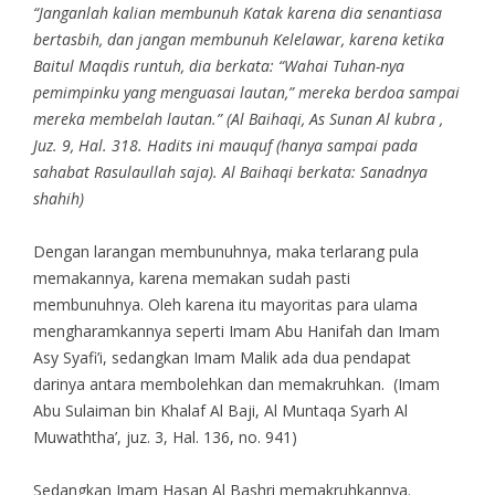
“Janganlah kalian membunuh Katak karena dia senantiasa
bertasbih, dan jangan membunuh Kelelawar, karena ketika
Baitul Maqdis runtuh, dia berkata: “Wahai Tuhan-nya
pemimpinku yang menguasai lautan,” mereka berdoa sampai
mereka membelah lautan.” (Al Baihaqi, As Sunan Al kubra ,
Juz. 9, Hal. 318. Hadits ini mauquf (hanya sampai pada
sahabat Rasulaullah saja). Al Baihaqi berkata: Sanadnya
shahih)
Dengan larangan membunuhnya, maka terlarang pula
memakannya, karena memakan sudah pasti
membunuhnya. Oleh karena itu mayoritas para ulama
mengharamkannya seperti Imam Abu Hanifah dan Imam
Asy Syafi’i, sedangkan Imam Malik ada dua pendapat
darinya antara membolehkan dan memakruhkan. (Imam
Abu Sulaiman bin Khalaf Al Baji, Al Muntaqa Syarh Al
Muwaththa’, juz. 3, Hal. 136, no. 941)
Sedangkan Imam Hasan Al Bashri memakruhkannya.