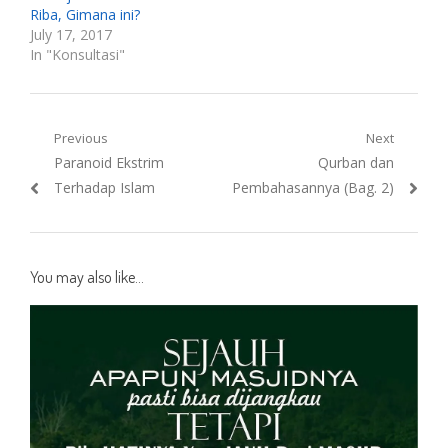
Riba, Gimana ini?
July 17, 2017
In "Konsultasi"
Post
Previous
Next
Previous
Next
Paranoid Ekstrim
Qurban dan
navigation
post:
post:
Terhadap Islam
Pembahasannya (Bag. 2)
You may also like...