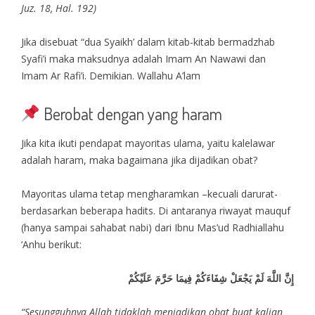
Juz. 18, Hal. 192)
Jika disebuat “dua Syaikh’ dalam kitab-kitab bermadzhab
Syafi’i maka maksudnya adalah Imam An Nawawi dan
Imam Ar Rafi’i. Demikian. Wallahu A’lam
Berobat dengan yang haram
Jika kita ikuti pendapat mayoritas ulama, yaitu kalelawar
adalah haram, maka bagaimana jika dijadikan obat?
Mayoritas ulama tetap mengharamkan –kecuali darurat-
berdasarkan beberapa hadits. Di antaranya riwayat mauquf
(hanya sampai sahabat nabi) dari Ibnu Mas’ud Radhiallahu
‘Anhu berikut:
إِنَّ اللَّهَ لَمْ يَجْعَلْ شِفَاءَكُمْ فِيمَا حَرَّمَ عَلَيْكُمْ
“Sesungguhnya Allah tidaklah menjadikan obat buat kalian