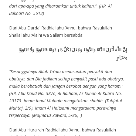
dari apa-apa yang diharamkan untuk kalian.” (HR. Al
Bukhari No. 5613)
Dari Abu Darda’ Radhiallahu ‘Anhu, bahwa Rasulullah
Shallallahu ‘Alaihi wa Sallam bersabda:
إِنَّ اللَّهَ أَنْزَلَ الدَّاءَ وَالدَّوَاءَ وَجَعَلَ لِكُلِّ دَاءٍ دَوَاءً فَتَدَاوَوْا وَلَا تَدَاوَوْا
بِحَرَامٍ
“Sesungguhnya Allah Ta’ala menurunkan penyakit dan
obatnya, dan Dia jadikan setiap penyakit pasti ada obatnya,
maka berobatlah dan jangan berobat dengan yang haram.”
(HR. Abu Daud No. 3876, Al Baihaqi, As Sunan Al Kubra No.
20173. Imam Ibnul Mulaqin mengatakan: shahih. (Tuhfatul
Muhtaj, 2/9). Imam Al Haitsami mengatakan: perawinya
terpercaya. (Majma’uz Zawaid, 5/86) )
Dari Abu Hurairah Radhiallahu ‘Anhu, bahwa Rasulullah