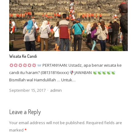
Wisata Ke Candi
PERTANYAAN: Ustadz, apa benar wisata ke
candi itu haram? (08131816xxxx)
JAWABAN
Bismillah wal Hamdulillah … Untuk…
Author
September 15, 2017
admin
Leave a Reply
Your email address will not be published.
Required fields are
marked
*