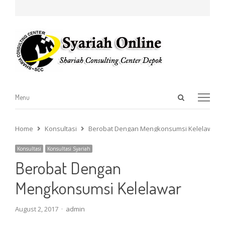
Open
Menu
Menu
search
panel
Home
Konsultasi
Berobat Dengan Mengkonsumsi Kelelawar
Konsultasi
Konsultasi Syariah
Berobat Dengan
Mengkonsumsi Kelelawar
Author
August 2, 2017
admin