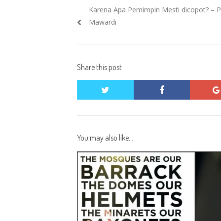
Previous
Karena Apa Pemimpin Mesti dicopot? – 
navigation
post:
Mawardi
Share this post
twitter
facebook
You may also like...