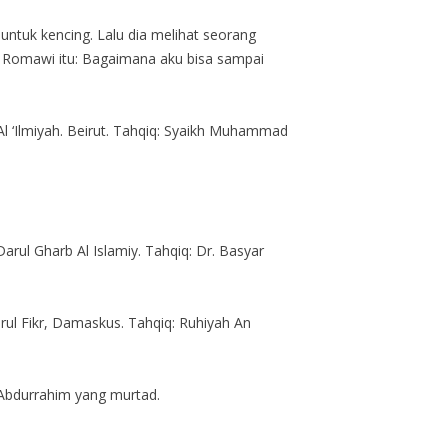
untuk kencing. Lalu dia melihat seorang
ta Romawi itu: Bagaimana aku bisa sampai
 Al ‘Ilmiyah. Beirut. Tahqiq: Syaikh Muhammad
arul Gharb Al Islamiy. Tahqiq: Dr. Basyar
rul Fikr, Damaskus. Tahqiq: Ruhiyah An
Abdurrahim yang murtad.