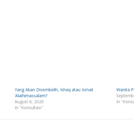
Yang Akan Disembelih, Ishaq atau Ismail
Wanita P
‘Alaihimassalam?
Septembe
August 6, 2020
In "Konsu
In "Konsultasi"