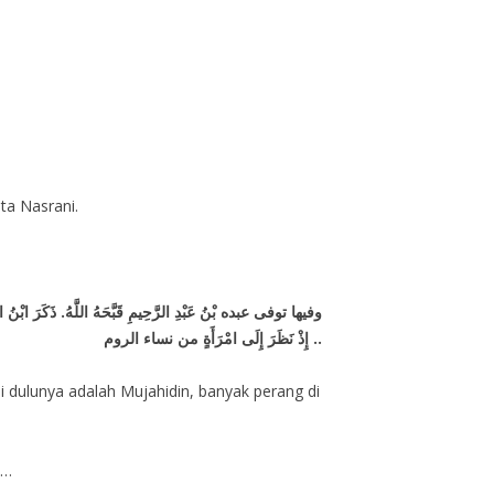
ta Nasrani.
وفيها توفى عبده بْنُ عَبْدِ الرَّحِيمِ قَبَّحَهُ اللَّهُ
إِذْ نَظَرَ إِلَى امْرَأَةٍ من نساء الروم ..
ni dulunya adalah Mujahidin, banyak perang di
 …