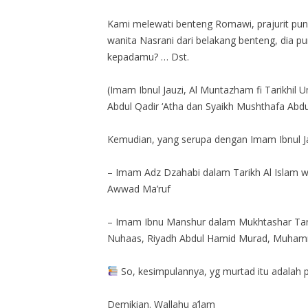
Kami melewati benteng Romawi, prajurit pun 
wanita Nasrani dari belakang benteng, dia p
kepadamu? … Dst.
(Imam Ibnul Jauzi, Al Muntazham fi Tarikhil 
Abdul Qadir ‘Atha dan Syaikh Mushthafa Abdul
Kemudian, yang serupa dengan Imam Ibnul Jau
– Imam Adz Dzahabi dalam Tarikh Al Islam wa W
Awwad Ma’ruf
– Imam Ibnu Manshur dalam Mukhtashar Tarikh 
Nuhaas, Riyadh Abdul Hamid Murad, Muham
So, kesimpulannya, yg murtad itu adalah
Demikian. Wallahu a’lam