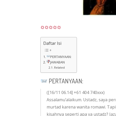
Daftar Isi
PERTANYAAN:
JAWABAN
Related
PERTANYAAN:
([16/11 06.14] +61 404 740xxx)
Assalamu’alaikum. Ustadz, saya per
murtad karena wanita romawi. Tapi 
kisahnya seperti apa ya ustadz? Jaza