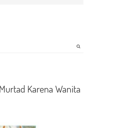
Open
search
panel
 Murtad Karena Wanita