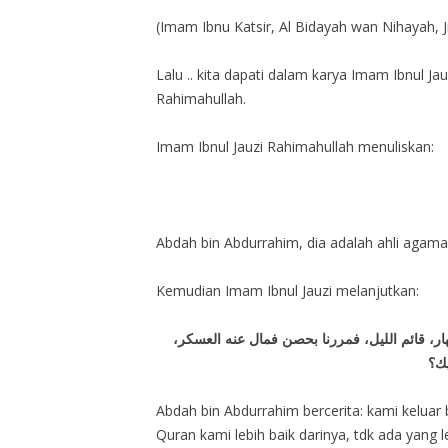
(Imam Ibnu Katsir, Al Bidayah wan Nihayah, Ji
Lalu .. kita dapati dalam karya Imam Ibnul Ja
Rahimahullah.
Imam Ibnul Jauzi Rahimahullah menuliskan:
Abdah bin Abdurrahim, dia adalah ahli agama 
Kemudian Imam Ibnul Jauzi melanjutkan:
نهار، قائم الليل، فمررنا بحصن فمال عنه العسكر
يك؟
Abdah bin Abdurrahim bercerita: kami keluar
Quran kami lebih baik darinya, tdk ada yang le