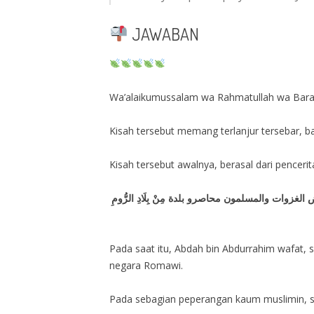
JAWABAN
Wa’alaikumussalam wa Rahmatullah wa Barak
Kisah tersebut memang terlanjur tersebar, ba
Kisah tersebut awalnya, berasal dari penceri
بعض الغزوات والمسلمون محاصرو بلدة مِنْ بِلَادِ الرُّومِ
Pada saat itu, Abdah bin Abdurrahim wafat, s
negara Romawi.
Pada sebagian peperangan kaum muslimin, s