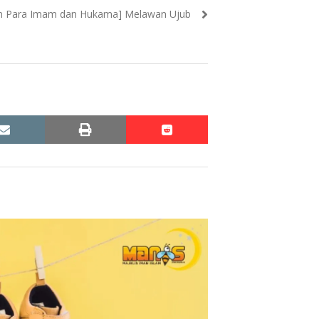
n Para Imam dan Hukama] Melawan Ujub
email
print
reddit
reddit