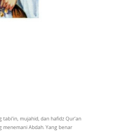
abi’in, mujahid, dan hafidz Qur’an
 yg menemani Abdah. Yang benar