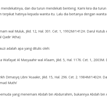
mendekatinya, dan dia turun mendekati benteng. Kami kira dia turun 
un terpikat hatinya kepada wanita itu. Lalu dia bertanya dengan wani
Umam wal Muluk, Jilid. 12, Hal. 301. Cet. 1, 1992M/1412H. Darul Kutub
 Qadir ‘Atha)
zi adalah apa yang ditulis oleh:
afayat Al Masyaahir wal A’laam, Jilid. 5, Hal. 1176. Cet. 1, 2003M. D
Dimasyq Libni ‘Asaakir, Jilid. 15, Hal. 296. Cet. 2. 1984M/1402H. Da
mad Muthi’
 pemuda yang menemani Abdah bin Abdurrahim, bukannya Abdah bin 