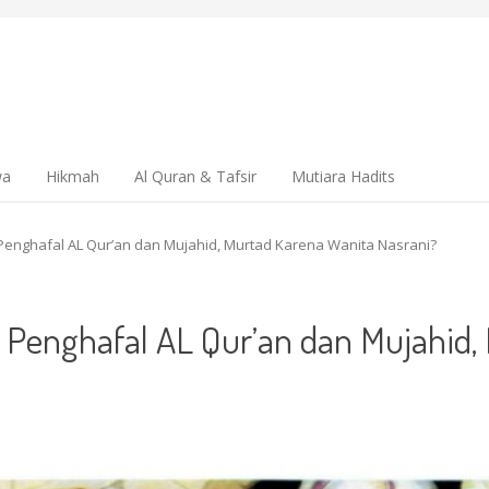
wa
Hikmah
Al Quran & Tafsir
Mutiara Hadits
 Penghafal AL Qur’an dan Mujahid, Murtad Karena Wanita Nasrani?
n Penghafal AL Qur’an dan Mujahid,