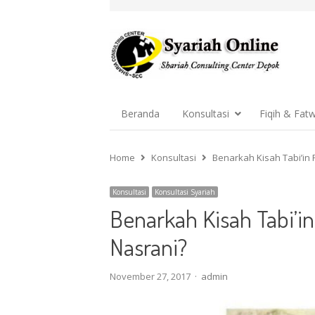
Beranda
Konsultasi
Fiqih & Fat
Home
Konsultasi
Benarkah Kisah Tabi’in
Konsultasi
Konsultasi Syariah
Benarkah Kisah Tabi’i
Nasrani?
Author
November 27, 2017
admin