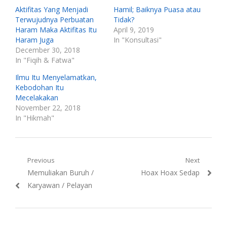
Aktifitas Yang Menjadi
Hamil; Baiknya Puasa atau
Terwujudnya Perbuatan
Tidak?
Haram Maka Aktifitas Itu
April 9, 2019
Haram Juga
In "Konsultasi"
December 30, 2018
In "Fiqih & Fatwa"
Ilmu Itu Menyelamatkan,
Kebodohan Itu
Mecelakakan
November 22, 2018
In "Hikmah"
Post
Previous
Next
Previous
Next
Memuliakan Buruh /
Hoax Hoax Sedap
navigation
post:
post:
Karyawan / Pelayan