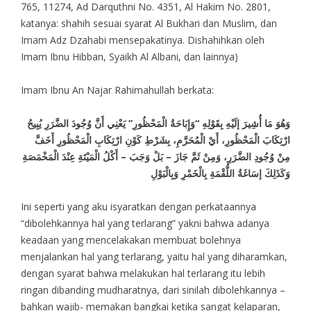
765, 11274, Ad Darquthni No. 4351, Al Hakim No. 2801,
katanya: shahih sesuai syarat Al Bukhari dan Muslim, dan
Imam Adz Dzahabi mensepakatinya. Dishahihkan oleh
Imam Ibnu Hibban, Syaikh Al Albani, dan lainnya)
Imam Ibnu An Najar Rahimahullah berkata:
وَهُوَ مَا أُشِيرَ إلَيْهِ بِقَوْلِهِ “وَإِبَاحَةُ الْمَحْظُورِ” يَعْنِي أَنَّ وُجُودَ الضَّرَرِ يُبِيحُ
ارْتِكَابَ الْمَحْظُورِ، أَيْ الْمُحَرَّمِ، بِشَرْطِ كَوْنِ ارْتِكَابِ الْمَحْظُورِ أَخَفَّ
مِنْ وُجُودِ الضَّرَرِ، وَمِنْ ثَمَّ جَازَ – بَلْ وَجَبَ – أَكْلُ الْمَيْتَةِ عِنْدَ الْمَخْمَصَةِ
وَكَذَلِكَ إسَاغَةُ اللُّقْمَةِ بِالْخَمْرِ وَبِالْبَوْلِ
Ini seperti yang aku isyaratkan dengan perkataannya
“dibolehkannya hal yang terlarang” yakni bahwa adanya
keadaan yang mencelakakan membuat bolehnya
menjalankan hal yang terlarang, yaitu hal yang diharamkan,
dengan syarat bahwa melakukan hal terlarang itu lebih
ringan dibanding mudharatnya, dari sinilah dibolehkannya –
bahkan wajib- memakan bangkai ketika sangat kelaparan,