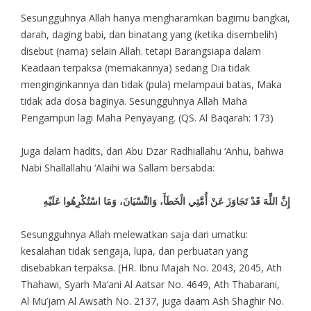
Sesungguhnya Allah hanya mengharamkan bagimu bangkai,
darah, daging babi, dan binatang yang (ketika disembelih)
disebut (nama) selain Allah. tetapi Barangsiapa dalam
Keadaan terpaksa (memakannya) sedang Dia tidak
menginginkannya dan tidak (pula) melampaui batas, Maka
tidak ada dosa baginya. Sesungguhnya Allah Maha
Pengampun lagi Maha Penyayang. (QS. Al Baqarah: 173)
Juga dalam hadits, dari Abu Dzar Radhiallahu ‘Anhu, bahwa
Nabi Shallallahu ‘Alaihi wa Sallam bersabda:
إِنَّ اللَّهَ قَدْ تَجَاوَزَ عَنْ أُمَّتِي الْخَطَأَ، وَالنِّسْيَانَ، وَمَا اسْتُكْرِهُوا عَلَيْهِ
Sesungguhnya Allah melewatkan saja dari umatku:
kesalahan tidak sengaja, lupa, dan perbuatan yang
disebabkan terpaksa. (HR. Ibnu Majah No. 2043, 2045, Ath
Thahawi, Syarh Ma’ani Al Aatsar No. 4649, Ath Thabarani,
Al Mu’jam Al Awsath No. 2137, juga daam Ash Shaghir No.