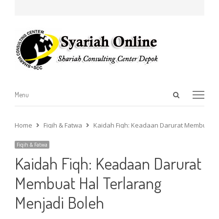
Open
Menu
Menu
search
panel
Home
Fiqih & Fatwa
Kaidah Fiqh: Keadaan Darurat Membuat Ha
Fiqih & Fatwa
Kaidah Fiqh: Keadaan Darurat
Membuat Hal Terlarang
Menjadi Boleh