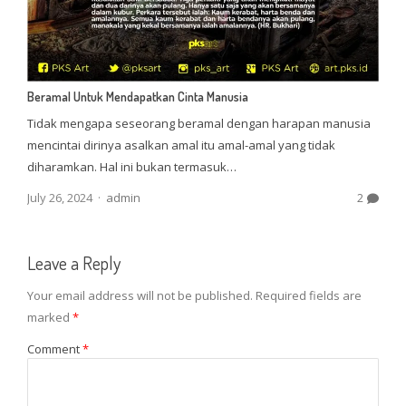
Beramal Untuk Mendapatkan Cinta Manusia
Tidak mengapa seseorang beramal dengan harapan manusia
mencintai dirinya asalkan amal itu amal-amal yang tidak
diharamkan. Hal ini bukan termasuk…
Author
July 26, 2024
admin
2
Leave a Reply
Your email address will not be published.
Required fields are
marked
*
Comment
*