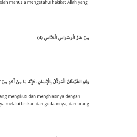
ah manusia mengetahui hakikat Allah yang
مِنْ شَرِّ الْوَسْوَاسِ الْخَنَّاسِ (4)
وَهُوَ الشَّيْطَانُ الْمُوَكَّلُ بِالْإِنْسَانِ، فَإِنَّهُ مَا مِنْ أَحَدٍ مِ
yang mengikuti dan menghiasinya dengan
a melalui bisikan dan godaannya, dan orang