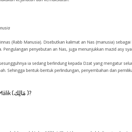
nusia
nnas (Rabb Manusia). Disebutkan kalimat an Nas (manusia) sebagai 
ia. Pengulangan penyebutan an Nas, juga menunjukkan mazid asy sya
sesungguhnya ia sedang berlindung kepada Dzat yang mengatur seluru
ah. Sehingga bentuk-bentuk perlindungan, penyembahan dan pemilikan
Apa perbedaan Malik (مَلِك ) dan Mâlik (مَالِك )?