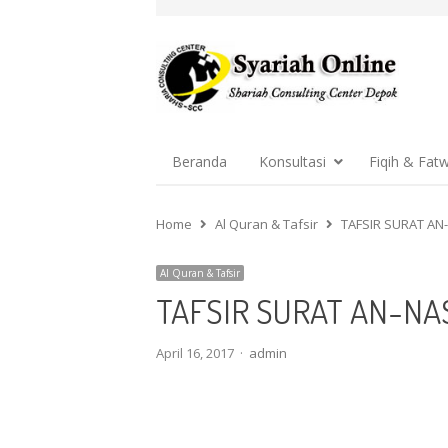
Beranda
Konsultasi
Fiqih & Fat
Home
Al Quran & Tafsir
TAFSIR SURAT AN-
Al Quran & Tafsir
TAFSIR SURAT AN-NA
Author
April 16, 2017
admin