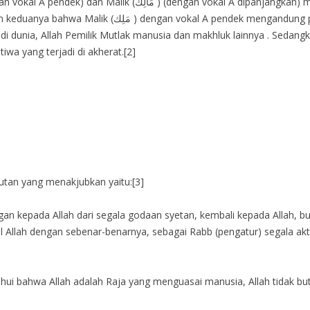
 mengandung pengertian bahwa Allah Maha Raja dan Maha
llah Pemilik Mutlak manusia dan makhluk lainnya . Sedangkan kata Malik (مَالِك 
wa yang terjadi di akherat.[2]
urutan yang menakjubkan yaitu:[3]
epada Allah dari segala godaan syetan, kembali kepada Allah, buk
 Allah dengan sebenar-benarnya, sebagai Rabb (pengatur) segala ak
i bahwa Allah adalah Raja yang menguasai manusia, Allah tidak but