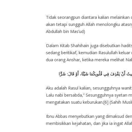
Tidak seorangpun diantara kalian melainkan 
akan tetapi sungguh Allah menolongku atasny
Abdullah bin Mas’ud)
Dalam Kitab Shahihain juga disebutkan hadi
sedang beritikaf, kemudian Rasulullah kelu
dua orang Anshar, ketika mereka melihat Na
Aku adalah Rasul kalian, sesungguhnya wanita
Lalu nabi bersabda,” Sesungguhnya syetan men
mengatakan suatu keburukan.[6] (Sahih Musli
Ibnu Abbas menyebutkan yang dimaksud denga
membisikkan kejahatan, dan jika ia ingat All