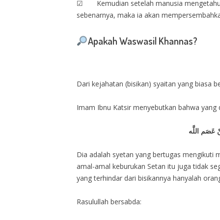
☑ Kemudian setelah manusia mengetahui Al
sebenarnya, maka ia akan mempersembahka
Apakah Waswasil Khannas?
Dari kejahatan (bisikan) syaitan yang biasa 
Imam Ibnu Katsir menyebutkan bahwa yang 
َنْ عَصَم اللَّه
Dia adalah syetan yang bertugas mengikuti
amal-amal keburukan Setan itu juga tidak 
yang terhindar dari bisikannya hanyalah orang
Rasulullah bersabda: