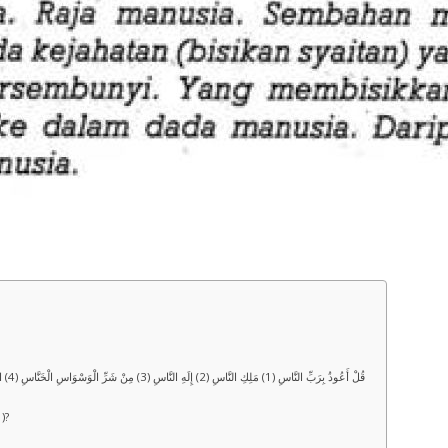
قُلْ أَعُوذُ بِرَبِّ النَّاسِ (1) مَلِكِ النَّاسِ (2) إِلَهِ النَّاسِ (3) مِنْ شَرِّ الْوَسْوَاسِ الْخَنَّاسِ (4) الَّذِي يُوَسْوِسُ فِي صُدُورِ النَّاسِ (5) مِنَ الْجِنَّةِ وَالنَّاسِ (6)
perbedaan Malik (مَلِك ) dan Mâlik (مَالِك )?