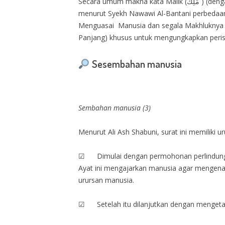
Secara umum makna kata Malik (مَلِك ) (dengan vokal A pendek) dan Mâlik (مَالِك ) (dengan vokal A dipanjangkan) memiliki arti Menguasai atau Raja. Namun
menurut Syekh Nawawi Al-Bantani perbedaan keduanya bahwa Malik (مَلِك ) dengan vokal A pendek
Menguasai Manusia dan segala Makhluknya di dunia, A
Panjang) khusus untuk mengungkapkan peristi
Sesembahan manusia
Sembahan manusia (3)
Menurut Ali Ash Shabuni, surat ini memiliki 
☑ Dimulai dengan permohonan perlindungan k
Ayat ini mengajarkan manusia agar mengenal
urursan manusia.
☑ Setelah itu dilanjutkan dengan mengetahu