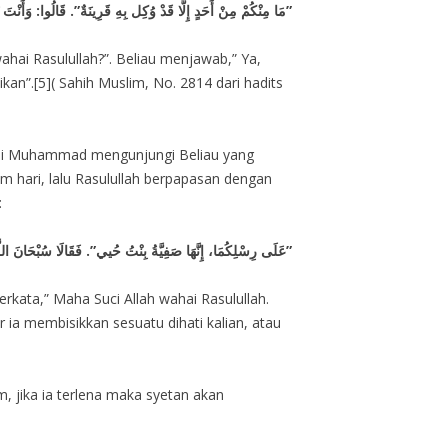
مَا مِنْكُمْ مِنْ أَحَدٍ إِلَّا قَدْ وُكِل بِهِ قَرِينَةٌ”. قَالُوا: وَأَنْتَ يَا رَسُولَ اللَّهِ؟ قَالَ: “نَعَمْ، إِلَّا أَنَّ اللَّهَ أَعَانَنِي عَلَيْهِ، فَأَسْلَمَ، فَلَا يَأْمُرُنِي إِلَّا بِخَيْرٍ”
ahai Rasulullah?”. Beliau menjawab,” Ya,
an”.[5]( Sahih Muslim, No. 2814 dari hadits
 Nabi Muhammad mengunjungi Beliau yang
m hari, lalu Rasulullah berpapasan dengan
:
عَلَى رِسْلِكُمَا، إِنَّهَا صَفِيَّةُ بِنْتُ حُيي”. فَقَالَا سُبْحَانَ اللَّهِ، يَا رَسُولَ اللَّهِ. فَقَالَ: “إِنَّ الشَّيْطَانَ يَجْرِي مِنَ ابْنِ آدَمَ مَجْرَى الدَّمِ، وَإِنِّي خَشِيتُ أَنْ يَقْذِفَ فِي قُلُوبِكُمَا شَيْئًا، أَوْ قَالَ: شَرًّا”
rkata,” Maha Suci Allah wahai Rasulullah.
 ia membisikkan sesuatu dihati kalian, atau
 jika ia terlena maka syetan akan