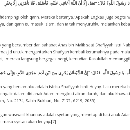
didampingi oleh qarin. Mereka bertanya,”Apakah Engkau juga begitu w
a, dan qarin itu masuk Islam, dan ia tak menyuruhku melainkan kebaik
ts yang bersumber dari sahabat Anas bin Malik saat Shafiyyah istri
ar masjid untuk mengantarkan Shafiyah kembali kerumahnya pada mala
bi, mereka langsung bergegas pergi, kemudian Rasulullah memanggil
 yang bersamaku adalah istriku Shafiyyah binti Huyay. Lalu mereka be
galir dalam diri anak Adam mengikuti aliran darah, dan aku khawatir
m, No. 2174, Sahih Bukhari, No. 7171, 6219, 2035)
n waswasil khannas adalah syetan yang menetap di hati anak Adam,
ah maka syetan akan lenyap.[7]