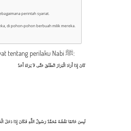
bagaimana perintah syariat.
reka, di pohon-pohon berbuah milik mereka.
Mencari tempat yang sepi dan jauh dari pandangan manusia. Berdasarkan riwayat tentang perilaku Nabi ﷺ:
كَانَ إِذَا أَرَادَ الْبَرَازَ انْطَلَقَ حَتَّى لاَ يَرَاهُ أَحَدٌ
لَبِسَ خَاتَمًا نَقْشُهُ مُحَمَّدٌ رَسُولُ اللَّهِ فَكَانَ إِذَا دَخَلَ الْخ