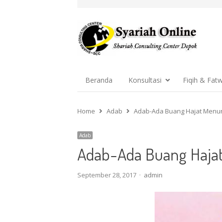
Beranda
Konsultasi
Fiqih & Fat
Home
Adab
Adab-Ada Buang Hajat Menu
Adab
Adab-Ada Buang Haja
Author
September 28, 2017
admin