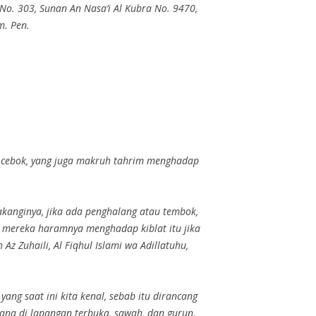
No. 303, Sunan An Nasa’i Al Kubra No. 9470,
m. Pen.
k cebok, yang juga makruh tahrim menghadap
anginya, jika ada penghalang atau tembok,
z Zuhaili, Al Fiqhul Islami wa Adillatuhu,
g saat ini kita kenal, sebab itu dirancang
na di lapangan terbuka, sawah, dan gurun.