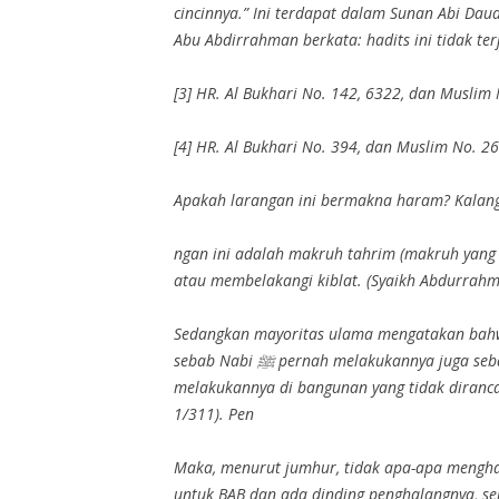
cincinnya.” Ini terdapat dalam Sunan Abi Dau
Abu Abdirrahman berkata: hadits ini tidak ter
[3] HR. Al Bukhari No. 142, 6322, dan Muslim
[4] HR. Al Bukhari No. 394, dan Muslim No. 2
Apakah larangan ini bermakna haram? Kalan
ngan ini adalah makruh tahrim (makruh yang 
atau membelakangi kiblat. (Syaikh Abdurrahman
Sedangkan mayoritas ulama mengatakan bahwa
sebab Nabi ﷺ pernah melakukannya juga sebagaimana dalam riwayat Imam At Tirmidzi dari Jabir bin Abdillah. Bagi mereka haramnya menghadap kiblat itu jika
melakukannya di bangunan yang tidak dirancan
1/311). Pen
Maka, menurut jumhur, tidak apa-apa menghad
untuk BAB dan ada dinding penghalangnya, se