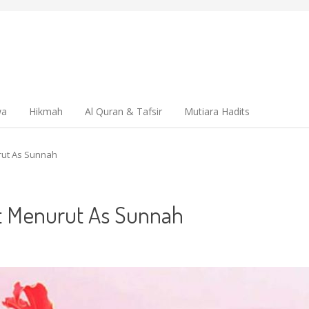
wa
Hikmah
Al Quran & Tafsir
Mutiara Hadits
rut As Sunnah
t Menurut As Sunnah