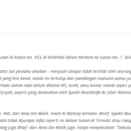
Sunan Al Kubra No. 453, Al Khathabi dalam Ma’alim As Sunan No. 1. Dis
a hatta laa yaraahu ahadan – menjauh sampai tidak terlihat oleh seoran
 yang kita kenal, sebab itu tertutup dari pandangan manusia walau jar
ada zaman nabi belum dikenal WC, toilet, atau kamar mandi seperi yan
riyah, seperti yang disebutkan oleh Syaikh Mushthafa As Siba’i Rah
. 460, dari Anas bin Malik. Imam Al Baihaqi berkata: dha’if. Syaikh Ab
ata tidak dijumpai lafaz seperti ini dalam Sunan At Tirmidzi atau riway
f –dari Anas bin Malik juga- hanya menyebutkan: “Dahulu Nabi ﷺ jika memasuki WC dia me