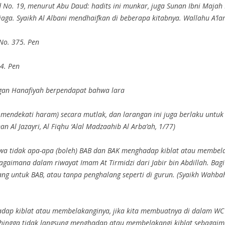
d No. 19, menurut Abu Daud: hadits ini munkar, juga Sunan Ibni Majah 
jaga. Syaikh Al Albani mendhaifkan di beberapa kitabnya. Wallahu A’la
 No. 375. Pen
64. Pen
gan Hanafiyah berpendapat bahwa lara
mendekati haram) secara mutlak, dan larangan ini juga berlaku untu
 Al Jazayri, Al Fiqhu ‘Alal Madzaahib Al Arba’ah, 1/77)
 tidak apa-apa (boleh) BAB dan BAK menghadap kiblat atau membelak
g untuk BAB, atau tanpa penghalang seperti di gurun. (Syaikh Wahbah A
ap kiblat atau membelakanginya, jika kita membuatnya di dalam WC yan
hingga tidak langsung menghadap atau membelakangi kiblat sebagaima