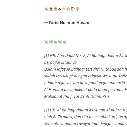
☘
✏ Farid Nu’man Hasan
[1] HR. Abu Daud No. 2, Al Baihaqi dalam As 
berbagai kitabnya.
Dalam lafaz Al Baihaqi tertulis: “.. tabaa’ad
sudah tercukupi dengan adanya WC atau Toilet
adalah agar lenyap dari pandangan manusia. P
Al Hamam baru dikenal pada abad pertama Hij
Makaanatuha fi Tasyri’ Al Islam. Pen.
[2] HR. Al Baihaqi dalam As Sunan Al Kubra No
oleh At Tirmidzi, dan dia menshahihkan”, terny
Sementara dalam riwayat lain dengan sanad yang juga dhai