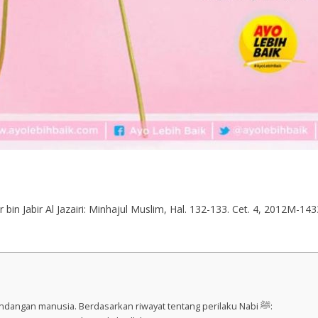
r bin Jabir Al Jazairi: Minhajul Muslim, Hal. 132-133. Cet. 4, 2012M-
Mencari tempat yang sepi dan jauh dari pandangan manusia. Berdasarkan riwayat tentang perilaku Nabi ﷺ: