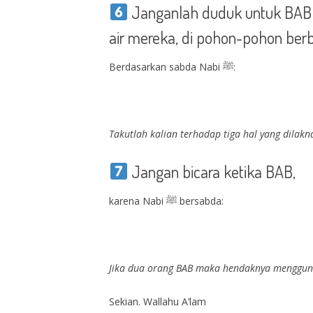
Janganlah duduk untuk BAB d
air mereka, di pohon-pohon ber
Berdasarkan sabda Nabi ﷺ:
Takutlah kalian terhadap tiga hal yang dilakna
Jangan bicara ketika BAB,
karena Nabi ﷺ bersabda:
Jika dua orang BAB maka hendaknya menggunak
Sekian. Wallahu A’lam