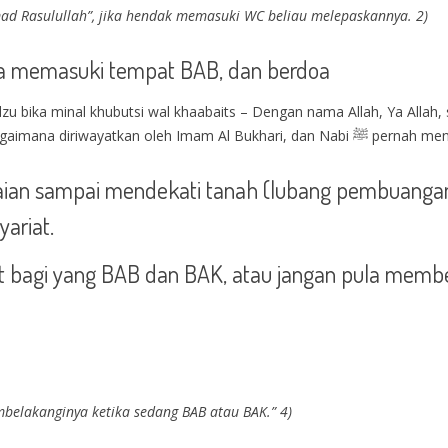
ad Rasulullah”, jika hendak memasuki WC beliau melepaskannya. 2)
ka memasuki tempat BAB, dan berdoa
zu bika minal khubutsi wal khaabaits – Dengan nama Allah, Ya Allah
syetan laki-laki dan syetan perempuan.” Sebagaimana 
an sampai mendekati tanah (lubang pembuangan, 
ariat.
 bagi yang BAB dan BAK, atau jangan pula membe
belakanginya ketika sedang BAB atau BAK.” 4)