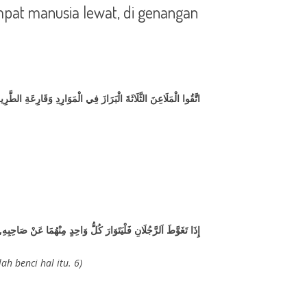
mpat manusia lewat, di genangan
اتَّقُوا الْمَلَاعِنَ الثَّلَاثَةَ الْبَرَازَ فِي الْمَوَارِدِ وَقَارِعَةِ الطَّرِ
إِذَا تَغَوَّطَ اَلرَّجُلَانِ فَلْيَتَوَارَ كُلُّ وَاحِدٍ مِنْهُمَا عَنْ صَاحِبِهِ, 
 benci hal itu. 6)