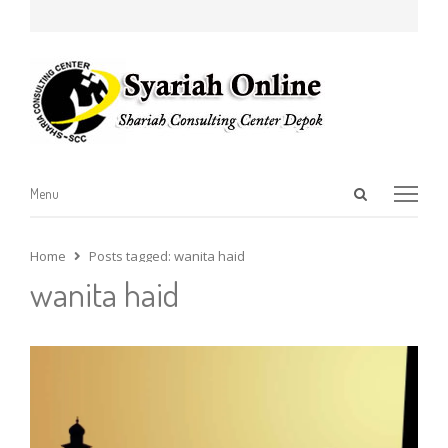
Open
Menu
Menu
search
panel
Home
Posts tagged:
wanita haid
wanita haid