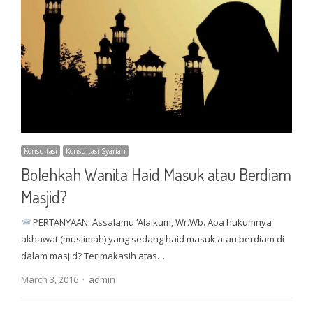
Konsultasi
Konsultasi Syariah
Bolehkah Wanita Haid Masuk atau Berdiam
Masjid?
PERTANYAAN: Assalamu ‘Alaikum, Wr.Wb. Apa hukumnya
akhawat (muslimah) yang sedang haid masuk atau berdiam di
dalam masjid? Terimakasih atas…
Author
March 3, 2016
admin