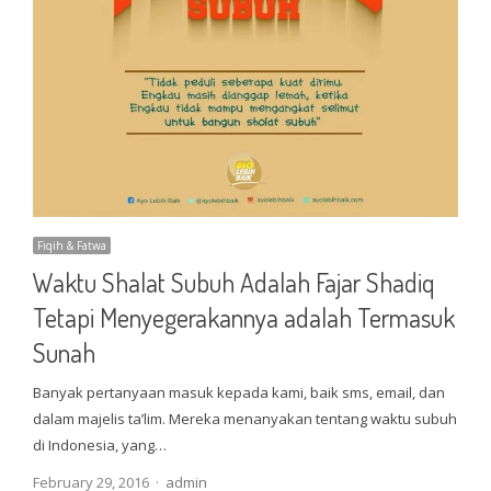
Fiqih & Fatwa
Waktu Shalat Subuh Adalah Fajar Shadiq
Tetapi Menyegerakannya adalah Termasuk
Sunah
Banyak pertanyaan masuk kepada kami, baik sms, email, dan
dalam majelis ta’lim. Mereka menanyakan tentang waktu subuh
di Indonesia, yang…
Author
February 29, 2016
admin