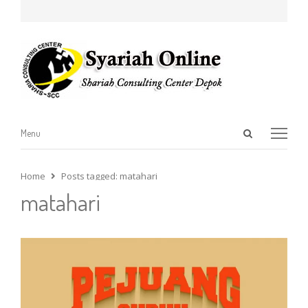
Open
Menu
Menu
search
panel
Home
Posts tagged:
matahari
matahari