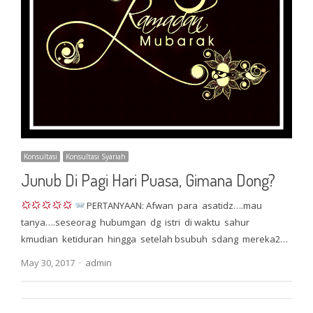
Konsultasi
Konsultasi Syariah
Junub Di Pagi Hari Puasa, Gimana Dong?
PERTANYAAN: Afwan para asatidz….mau
tanya….seseorag hubumgan dg istri di waktu sahur
kmudian ketiduran hingga setelah bsubuh sdang mereka2…
Author
May 30, 2017
admin