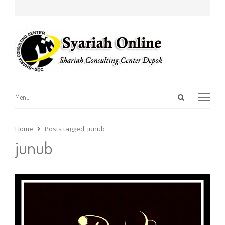
Open
Menu
Menu
search
panel
Home
Posts tagged:
junub
junub